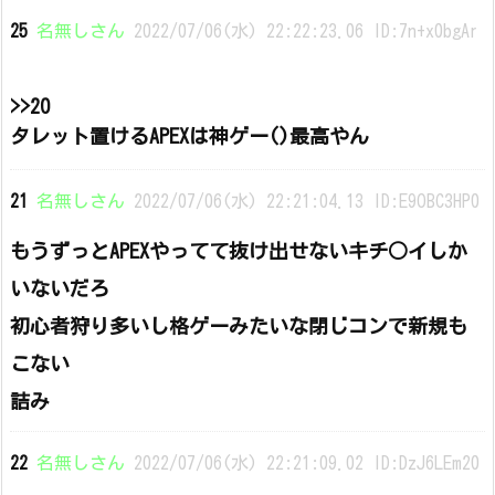
25
名無しさん
2022/07/06(水) 22:22:23.06 ID:7n+x0bgAr
>>20
タレット置けるAPEXは神ゲー()最高やん
21
名無しさん
2022/07/06(水) 22:21:04.13 ID:E9OBC3HP0
もうずっとAPEXやってて抜け出せないキチ○イしか
いないだろ
初心者狩り多いし格ゲーみたいな閉じコンで新規も
こない
詰み
22
名無しさん
2022/07/06(水) 22:21:09.02 ID:DzJ6LEm20