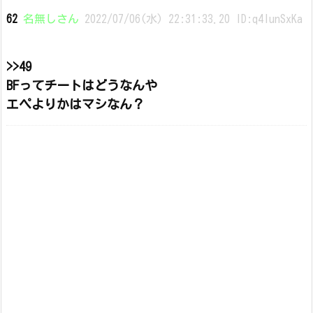
62
名無しさん
2022/07/06(水) 22:31:33.20 ID:q4IunSxKa
>>49
BFってチートはどうなんや
エペよりかはマシなん？