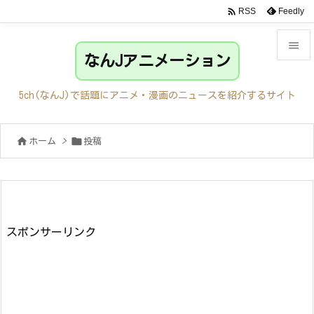

Feedly
RSS

なんJアニメーション

メニュ
5ch(なんJ)で話題にアニメ・漫画のニュースを紹介するサイト

サイド


ホーム
>
投稿

前へ

次へ

検索
スポンサーリンク