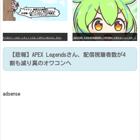
デ
トロイト・メタル・シティー ⇐これ、いまアニメ化したら、えらいことになってたよな？
【高市悲報】日本政府の成長戦略に「暗号資産」が消えるいったいなぜ…？
【悲報】APEX Legendsさん、配信視聴者数が4
割も減り真のオワコンへ
adsense