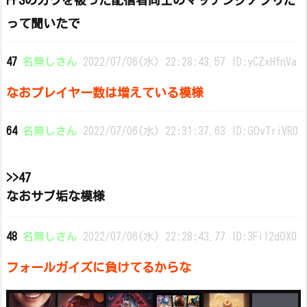
FPSのガワを被った配信者同士のマッチングアプリだ
って聞いたで
47
名無しさん
2022/07/06(水) 22:28:43.57 ID:yCZxHfnVa
なおプレイヤー数は増えている模様
64
名無しさん
2022/07/06(水) 22:31:37.63 ID:GOvTriVR0
>>47
なおサブ垢な模様
48
名無しさん
2022/07/06(水) 22:28:43.77 ID:3Fil2dOX0
フォールガイズに負けてるからな