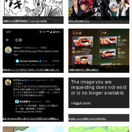
【朗報】ギャグ漫画の最高傑作、「パタリロ」に決まる
BLEACH（全７４巻）?!!!!!
嫌
儲公認アニメーターのげそいくおさん、マンガワン騒動を冷笑してスーパー大炎上
【朗報】美樹さやか、愛国に目覚める
識者「我々日本人は円しか使っていないので円安になろうが問題ない」
日本生命、OpenAIを提訴「ChatGPTが非弁行為」