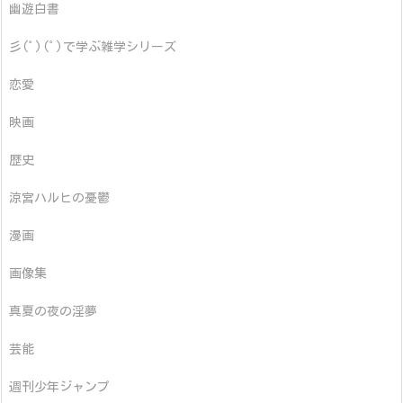
幽遊白書
彡(ﾟ)(ﾟ)で学ぶ雑学シリーズ
恋愛
映画
歴史
涼宮ハルヒの憂鬱
漫画
画像集
真夏の夜の淫夢
芸能
週刊少年ジャンプ