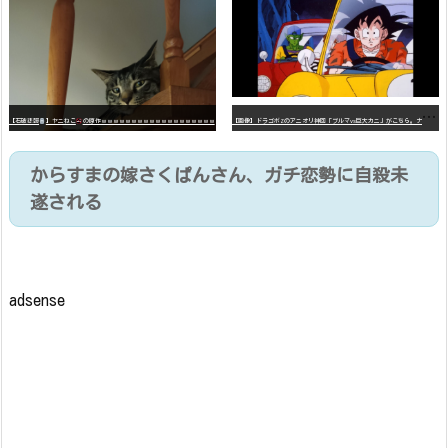
【
画像】ドラゴボZのアニオリ神回「ブルマvs巨大カニ」がこちら。ナメック星の海にドラゴボを落としたブルマと巨大カニのバトル
【石破悲報
】ヤニねこ
の原作ｗｗｗｗｗｗｗｗｗｗｗｗｗｗｗｗｗｗｗ
からすまの嫁さくぱんさん、ガチ恋勢に自殺未
遂される
adsense