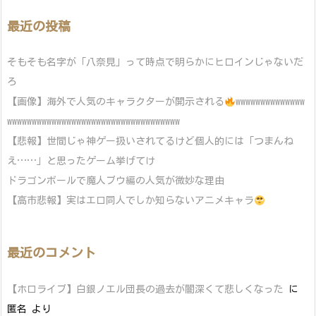
最近の投稿
そもそも名字が「八奈見」って時点で明らかにヒロインじゃないだ
ろ
【画像】海外で人気のキャラクターが開示される
wwwwwwwwwwwwww
wwwwwwwwwwwwwwwwwwwwwwwwwwwwwwwwwww
【悲報】世間じゃ神ゲー扱いされてるけど個人的には「つまんね
え……」と思ったゲーム挙げてけ
ドラゴンボールで魔人ブウ編の人気が微妙な理由
【高市悲報】実はエロ同人でしか知らないアニメキャラ
最近のコメント
【ホロライブ】白銀ノエル団長の過去が闇深くて悲しくなった
に
匿名
より