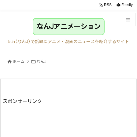

Feedly
RSS

なんJアニメーション

メニュ
5ch(なんJ)で話題にアニメ・漫画のニュースを紹介するサイト

サイド


ホーム
>
なんJ

前へ

次へ

検索
スポンサーリンク