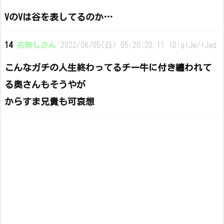
VのVは谷を表してるのか…
14
名無しさん
2022/06/05(日) 05:20:20.11 ID:qIJw/+Jed
こんなガチの人生終わってるチー牛に付き纏われて
る奥さんもそうやが
からすま兄貴も可哀想