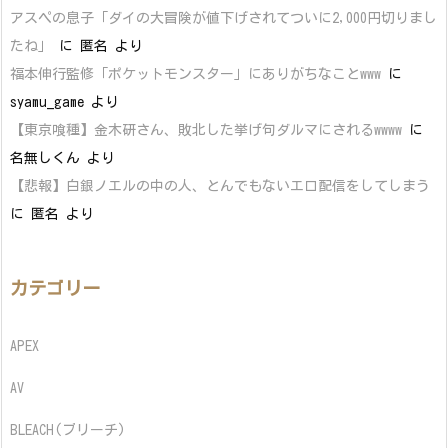
アスペの息子「ダイの大冒険が値下げされてついに2,000円切りまし
たね」
に
匿名
より
福本伸行監修「ポケットモンスター」にありがちなことwww
に
syamu_game
より
【東京喰種】金木研さん、敗北した挙げ句ダルマにされるwwww
に
名無しくん
より
【悲報】白銀ノエルの中の人、とんでもないエロ配信をしてしまう
に
匿名
より
カテゴリー
APEX
AV
BLEACH(ブリーチ)