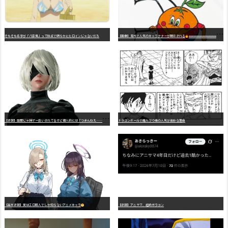
そもそも名字が「八奈見」って時点で明らかにヒロインじゃないだろ
【画像】海外で人気のキャラクターが開示される
wwwwwwwwwwwwwwwwwwwwwwwwwwwwwwwwwwwwwwwwwwwwwwwww
【
悲報】世間じゃ神ゲー扱いされてるけど個人的には「つまんねえ……」と思ったゲーム挙げてけ
ドラゴンボールで魔人ブウ編の人気が微妙な理由
【高市悲報】実はエロ同人でしか知らないアニメキャラ
【悲報】アニサマ、超絶ガラコン