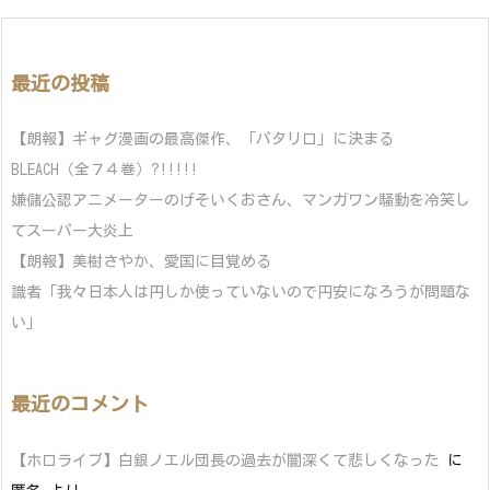
最近の投稿
【朗報】ギャグ漫画の最高傑作、「パタリロ」に決まる
BLEACH（全７４巻）?!!!!!
嫌儲公認アニメーターのげそいくおさん、マンガワン騒動を冷笑し
てスーパー大炎上
【朗報】美樹さやか、愛国に目覚める
識者「我々日本人は円しか使っていないので円安になろうが問題な
い」
最近のコメント
【ホロライブ】白銀ノエル団長の過去が闇深くて悲しくなった
に