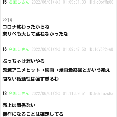
15
名無しさん
2022/06/01(水) 01:09:31.33 ID:HcOofMp80
>>14
コロナ終わったからね
東リベも大して跳ねなかったな
16
名無しさん
2022/06/01(水) 01:09:47.53 ID:IoV6P2+A0
ぶっちゃけ遅いやろ
鬼滅アニメヒット→映画→漫画最終回とかいう絶え
間ない話題性は強すぎるわ
18
名無しさん
2022/06/01(水) 01:11:59.51 ID:kQrlazwRa
売上は関係ない
傑作になることは確定してる