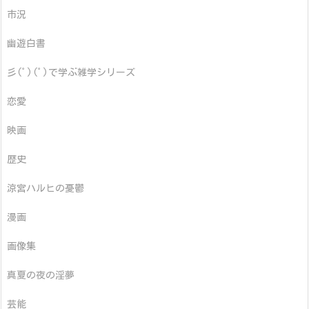
市況
幽遊白書
彡(ﾟ)(ﾟ)で学ぶ雑学シリーズ
恋愛
映画
歴史
涼宮ハルヒの憂鬱
漫画
画像集
真夏の夜の淫夢
芸能