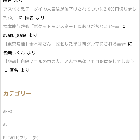
匿名
より
アスペの息子「ダイの大冒険が値下げされてついに2,000円切りまし
たね」
に
匿名
より
福本伸行監修「ポケットモンスター」にありがちなことwww
に
syamu_game
より
【東京喰種】金木研さん、敗北した挙げ句ダルマにされるwwww
に
名無しくん
より
【悲報】白銀ノエルの中の人、とんでもないエロ配信をしてしまう
に
匿名
より
カテゴリー
APEX
AV
BLEACH(ブリーチ)