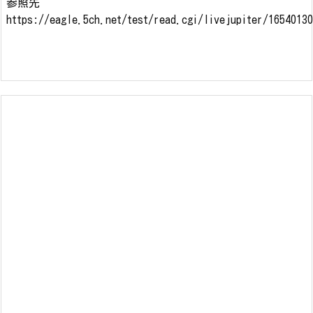
参照先
https://eagle.5ch.net/test/read.cgi/livejupiter/1654013