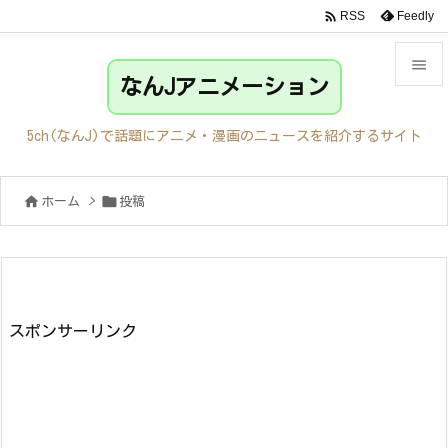

Feedly
RSS

なんJアニメーション

メニュ
5ch(なんJ)で話題にアニメ・漫画のニュースを紹介するサイト

サイド


ホーム
>
投稿

前へ

次へ

検索
スポンサーリンク