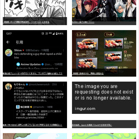
【朗報】ギャグ漫画の最高傑作、「パタリロ」に決まる
BLEACH（全７４巻）?!!!!!
嫌
儲公認アニメーターのげそいくおさん、マンガワン騒動を冷笑してスーパー大炎上
【朗報】美樹さやか、愛国に目覚める
識者「我々日本人は円しか使っていないので円安になろうが問題ない」
日本生命、OpenAIを提訴「ChatGPTが非弁行為」