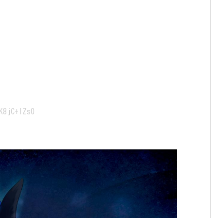
K8jC+IZs0