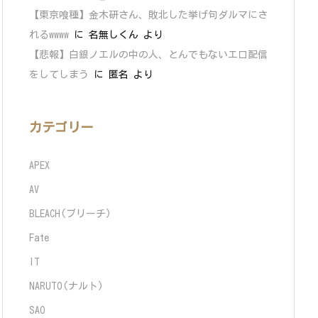
【東京喰種】金木研さん、敗北した挙げ句ダルマにさ
れるwwww
に
名無しくん
より
【悲報】白銀ノエルの中の人、とんでもないエロ配信
をしてしまう
に
匿名
より
カテゴリー
APEX
AV
BLEACH(ブリーチ)
Fate
IT
NARUTO(ナルト)
SAO