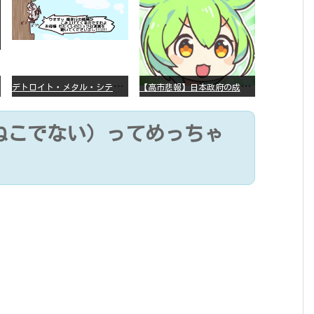
デ
トロイト・メタル・シティー ⇐これ、いまアニメ化したら、えらいことになってたよな？
【
高市悲報】日本政府の成長戦略に「暗号資産」が消えるいったいなぜ…？
ねこでない）ってめっちゃ