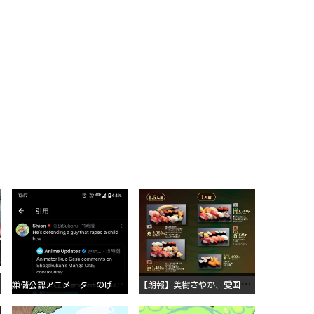
嫌
儲公認アニメーターのげそいくおさん、マンガワン騒動を冷笑してスーパー大炎上
【
朗報】美樹さやか、愛国に目覚める