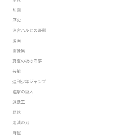
映画
歴史
涼宮ハルヒの憂鬱
漫画
画像集
真夏の夜の淫夢
芸能
週刊少年ジャンプ
進撃の巨人
遊戯王
野球
鬼滅の刃
麻雀