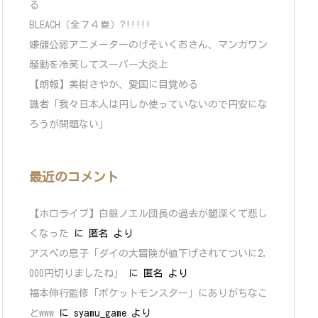
る
BLEACH（全７４巻）?!!!!!
嫌儲公認アニメーターのげそいくおさん、マンガワン
騒動を冷笑してスーパー大炎上
【朗報】美樹さやか、愛国に目覚める
識者「我々日本人は円しか使っていないので円安にな
ろうが問題ない」
最近のコメント
【ホロライブ】白銀ノエル団長の過去が闇深くて悲し
くなった
に
匿名
より
アスペの息子「ダイの大冒険が値下げされてついに2,
000円切りましたね」
に
匿名
より
福本伸行監修「ポケットモンスター」にありがちなこ
とwww
に
syamu_game
より