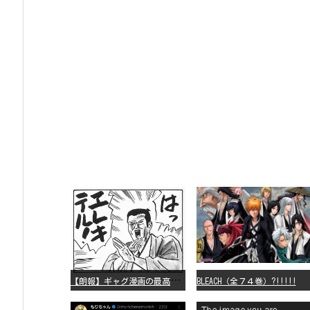
【
朗報】ギャグ漫画の最高傑作、「パタリロ」に決まる
BLEACH（全７４巻）?!!!!!