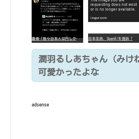
識
者「我々日本人は円しか使っていないので円安になろうが問題ない」
日
本生命、OpenAIを提訴「ChatGPTが非弁行為」
潤羽るしあちゃん（みけ
可愛かったよな
adsense