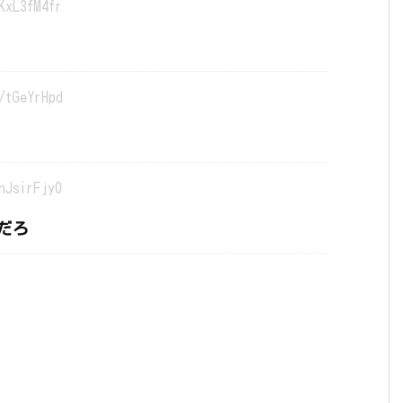
KxL3fM4fr
/tGeYrHpd
hJsirFjy0
だろ