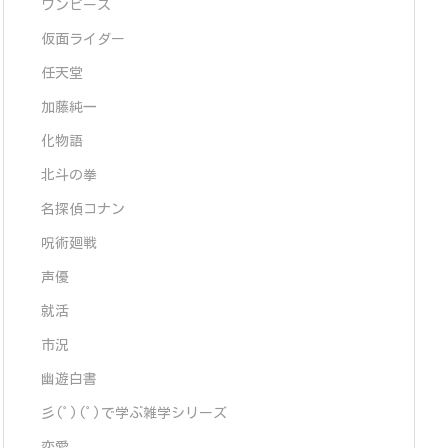
ワンピース
仮面ライダー
任天堂
加藤純一
化物語
北斗の拳
名探偵コナン
呪術廻戦
声優
就活
市況
幽遊白書
彡(ﾟ)(ﾟ)で学ぶ雑学シリーズ
恋愛