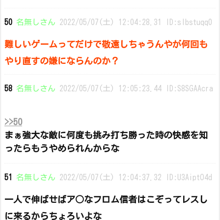
50
名無しさん
2022/05/07(土) 12:04:28.31 ID:sIbstuqq0
難しいゲームってだけで敬遠しちゃうんやが何回も
やり直すの嫌にならんのか？
58
名無しさん
2022/05/07(土) 12:05:23.44 ID:S8SGAAcra
>>50
まぁ強大な敵に何度も挑み打ち勝った時の快感を知
ったらもうやめられんからな
51
名無しさん
2022/05/07(土) 12:04:37.32 ID:U3AiptO4d
一人で伸ばせばア○なフロム信者はこぞってレスし
に来るからちょろいよな