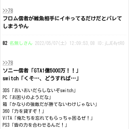
>>78
フロム信者が雑魚相手にイキってるだけだとバレて
しまうやん
82
名無しさん
2022/05/07(土) 12:09:53.08 ID:jLJE4ytR0
>>78
ソニー信者「GTA1億5000万！！」
switch「くそ…、どうすれば…」
3DS「おいおいだらしないぞswitch」
PC「お困りのようだな」
箱「かなりの強敵だが勝てないわけじゃない」
360「力を貸すぞ！」
VITA「俺たちを忘れてもらっちゃ困るぜ！」
PS3「皆の力を合わせるんだ！」