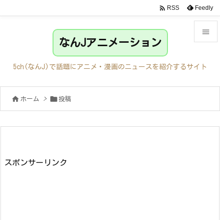

Feedly
RSS

なんJアニメーション

メニュ
5ch(なんJ)で話題にアニメ・漫画のニュースを紹介するサイト

サイド


ホーム
>
投稿

前へ

次へ

検索
スポンサーリンク