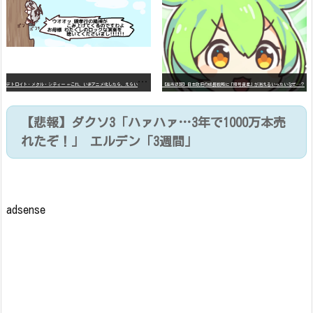
デ
トロイト・メタル・シティー ⇐これ、いまアニメ化したら、えらいことになってたよな？
【高市悲報】日本政府の成長戦略に「暗号資産」が消えるいったいなぜ…？
【悲報】ダクソ3「ハァハァ…3年で1000万本売
れたぞ！」 エルデン「3週間」
adsense