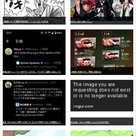
【朗報】ギャグ漫画の最高傑作、「パタリロ」に決まる
BLEACH（全７４巻）?!!!!!
嫌
儲公認アニメーターのげそいくおさん、マンガワン騒動を冷笑してスーパー大炎上
【朗報】美樹さやか、愛国に目覚める
識者「我々日本人は円しか使っていないので円安になろうが問題ない」
日本生命、OpenAIを提訴「ChatGPTが非弁行為」