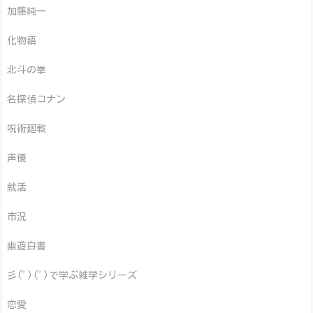
加藤純一
化物語
北斗の拳
名探偵コナン
呪術廻戦
声優
就活
市況
幽遊白書
彡(ﾟ)(ﾟ)で学ぶ雑学シリーズ
恋愛