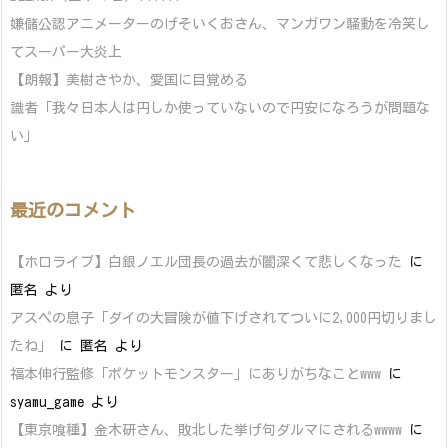
嫌儲公認アニメーターのげそいくおさん、マンガワン騒動を冷笑し
てスーパー大炎上
【朗報】美樹さやか、愛国に目覚める
識者「我々日本人は円しか使っていないので円安になろうが問題な
い」
最近のコメント
【ホロライブ】白銀ノエル団長の過去が闇深くて悲しくなった
に
匿名
より
アスペの息子「ダイの大冒険が値下げされてついに2,000円切りまし
たね」
に
匿名
より
福本伸行監修「ポケットモンスター」にありがちなことwww
に
syamu_game
より
【東京喰種】金木研さん、敗北した挙げ句ダルマにされるwwww
に