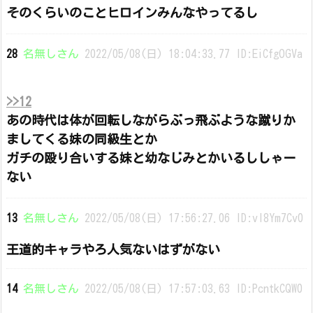
そのくらいのことヒロインみんなやってるし
28
名無しさん
2022/05/08(日) 18:04:33.77 ID:EiCfgOGVa
>>12
あの時代は体が回転しながらぶっ飛ぶような蹴りか
ましてくる妹の同級生とか
ガチの殴り合いする妹と幼なじみとかいるししゃー
ない
13
名無しさん
2022/05/08(日) 17:56:27.06 ID:vl8Ym7Cv0
王道的キャラやろ人気ないはずがない
14
名無しさん
2022/05/08(日) 17:57:03.63 ID:PcntkCQW0