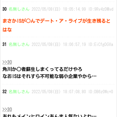
30
名無しさん
2022/05/08(日) 18:05:14.99 ID:9Rv4zDMvd
まさかISが○んでデート・ア・ライブが生き残ると
はな
31
名無しさん
2022/05/08(日) 18:06:57.19 ID:EiCfgOGVa
>>30
角川か○者蘇生しまくってるだけやろ
なおISはそれすら不可能な弱小企業やから…
32
名無しさん
2022/05/08(日) 18:07:08.80 ID:DB6z0Wc+0
>>30
あれもメインヒロインあんま人気ないよね…