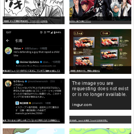
【朗報】ギャグ漫画の最高傑作、「パタリロ」に決まる
BLEACH（全７４巻）?!!!!!
嫌
儲公認アニメーターのげそいくおさん、マンガワン騒動を冷笑してスーパー大炎上
【朗報】美樹さやか、愛国に目覚める
識者「我々日本人は円しか使っていないので円安になろうが問題ない」
日本生命、OpenAIを提訴「ChatGPTが非弁行為」