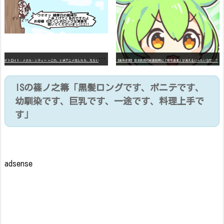
デ
トロイト・メタル・シティー ⇐これ、いまアニメ化したら、えらいことになってたよな？
【高市悲報】日本政府の成長戦略に「暗号資産」が消えるいったいなぜ…？
ISの篠ノ之箒「黒髪ロングです、ポニテです、
幼馴染です、巨乳です、一途です、料理上手で
す」
adsense