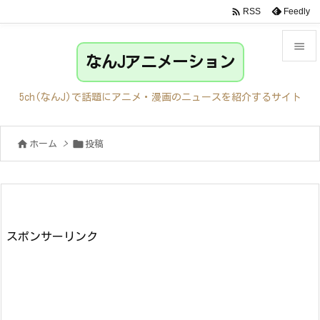

Feedly
RSS

なんJアニメーション

メニュ
5ch(なんJ)で話題にアニメ・漫画のニュースを紹介するサイト

サイド


ホーム
>
投稿

前へ

次へ

検索
スポンサーリンク