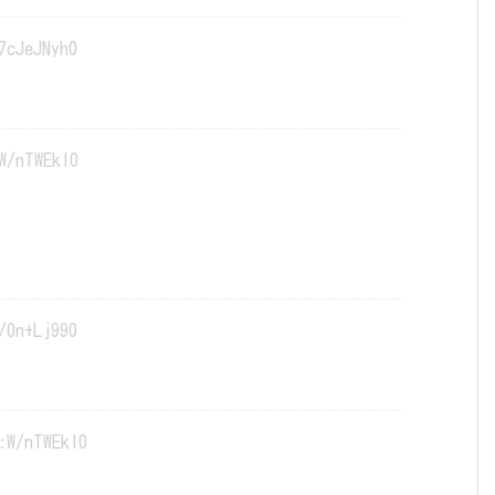
7cJeJNyh0
W/nTWEkl0
/0n+Lj990
:W/nTWEkl0