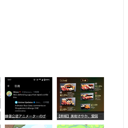
嫌
儲公認アニメーターのげそいくおさん、マンガワン騒動を冷笑してスーパー大炎上
【
朗報】美樹さやか、愛国に目覚める