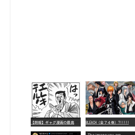
【
朗報】ギャグ漫画の最高傑作、「パタリロ」に決まる
BLEACH（全７４巻）?!!!!!