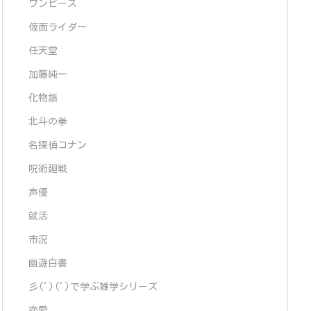
ワンピース
仮面ライダー
任天堂
加藤純一
化物語
北斗の拳
名探偵コナン
呪術廻戦
声優
就活
市況
幽遊白書
彡(ﾟ)(ﾟ)で学ぶ雑学シリーズ
恋愛