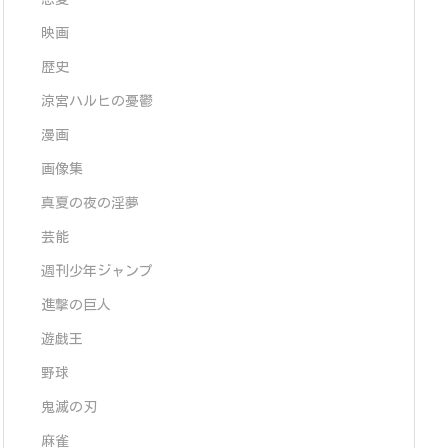
映画
歴史
涼宮ハルヒの憂鬱
漫画
画像集
真夏の夜の淫夢
芸能
週刊少年ジャンプ
進撃の巨人
遊戯王
野球
鬼滅の刃
麻雀