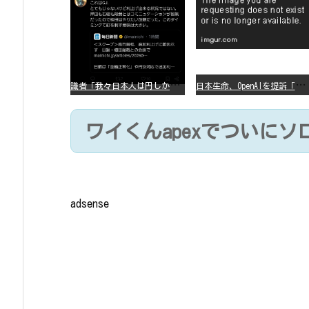
識
者「我々日本人は円しか使っていないので円安になろうが問題ない」
日
本生命、OpenAIを提訴「ChatGPTが非弁行為」
ワイくんapexでついに
adsense