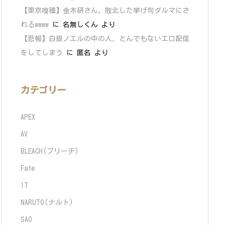
【東京喰種】金木研さん、敗北した挙げ句ダルマにさ
れるwwww
に
名無しくん
より
【悲報】白銀ノエルの中の人、とんでもないエロ配信
をしてしまう
に
匿名
より
カテゴリー
APEX
AV
BLEACH(ブリーチ)
Fate
IT
NARUTO(ナルト)
SAO