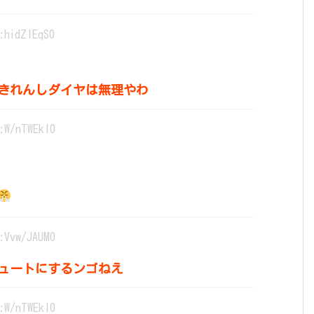
:hidZIEqS0
きれんしダイヤは無理やわ
:W/nTWEkl0
:Vvw/JAUM0
ュートにするンゴねえ
:W/nTWEkl0