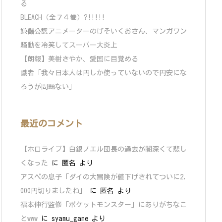
る
BLEACH（全７４巻）?!!!!!
嫌儲公認アニメーターのげそいくおさん、マンガワン
騒動を冷笑してスーパー大炎上
【朗報】美樹さやか、愛国に目覚める
識者「我々日本人は円しか使っていないので円安にな
ろうが問題ない」
最近のコメント
【ホロライブ】白銀ノエル団長の過去が闇深くて悲し
くなった
に
匿名
より
アスペの息子「ダイの大冒険が値下げされてついに2,
000円切りましたね」
に
匿名
より
福本伸行監修「ポケットモンスター」にありがちなこ
とwww
に
syamu_game
より