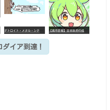
デ
トロイト・メタル・シティー ⇐これ、いまアニメ化したら、えらいことになってたよな？
【
高市悲報】日本政府の成長戦略に「暗号資産」が消えるいったいなぜ…？
ソロダイア到達！