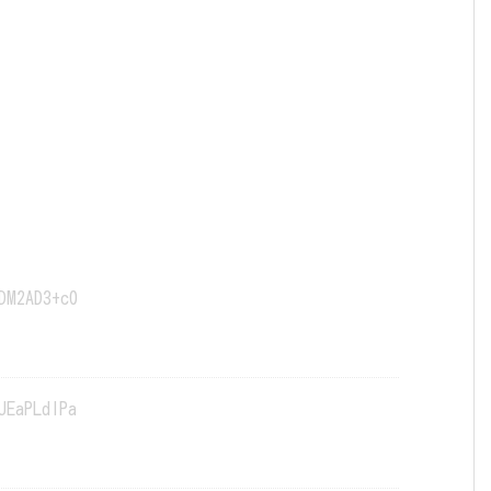
DM2AD3+c0
JEaPLdlPa