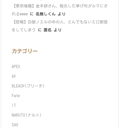
【東京喰種】金木研さん、敗北した挙げ句ダルマにさ
れるwwww
に
名無しくん
より
【悲報】白銀ノエルの中の人、とんでもないエロ配信
をしてしまう
に
匿名
より
カテゴリー
APEX
AV
BLEACH(ブリーチ)
Fate
IT
NARUTO(ナルト)
SAO