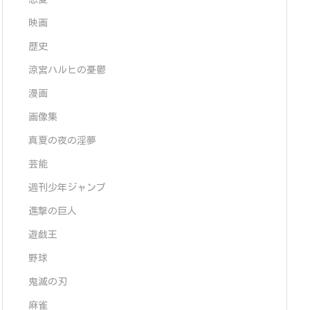
映画
歴史
涼宮ハルヒの憂鬱
漫画
画像集
真夏の夜の淫夢
芸能
週刊少年ジャンプ
進撃の巨人
遊戯王
野球
鬼滅の刃
麻雀