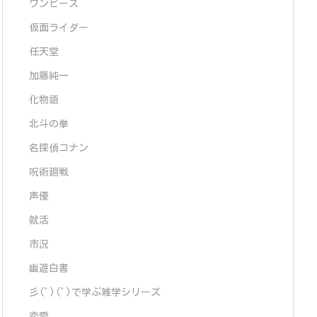
ワンピース
仮面ライダー
任天堂
加藤純一
化物語
北斗の拳
名探偵コナン
呪術廻戦
声優
就活
市況
幽遊白書
彡(ﾟ)(ﾟ)で学ぶ雑学シリーズ
恋愛