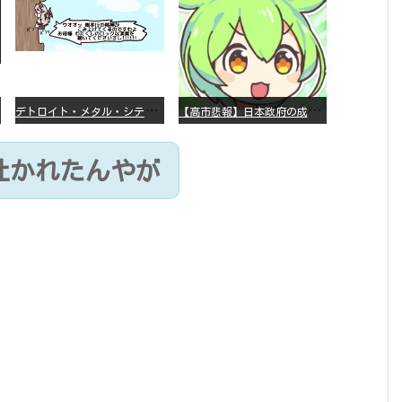
デ
トロイト・メタル・シティー ⇐これ、いまアニメ化したら、えらいことになってたよな？
【
高市悲報】日本政府の成長戦略に「暗号資産」が消えるいったいなぜ…？
言吐かれたんやが