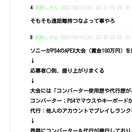
4
名無しさん
2022/04/12(火) 20:37:16.29 ID:
そもそも遠距離持つなよって事やろ
8
名無しさん
2022/04/12(火) 20:38:03.59 ID:
ソニーがPS4のAPEX大会（賞金100万円）
↓
応募者○到、盛り上がりまくる
↓
大会には「コンバーター使用歴や代行歴が
コンバーター；PS4でマウスやキーボード
代行：他人のアカウントでプレイしランク
↓
界隈にコンバーター＆代行が横行しており