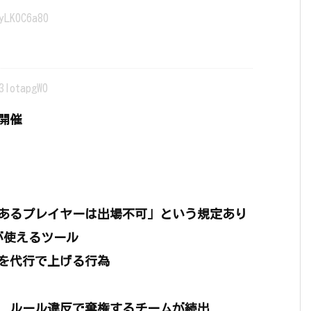
yLK0C6a80
3lotapgW0
を開催
あるプレイヤーは出場不可」という規定あり
が使えるツール
を代行で上げる行為
、ルール違反で棄権するチームが続出