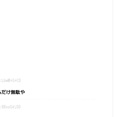
:LbwM+G+C0
るだけ無駄や
:88xoGdjS0