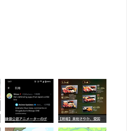
嫌
儲公認アニメーターのげそいくおさん、マンガワン騒動を冷笑してスーパー大炎上
【
朗報】美樹さやか、愛国に目覚める