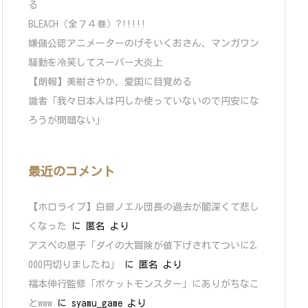
る
BLEACH（全７４巻）?!!!!!
嫌儲公認アニメーターのげそいくおさん、マンガワン
騒動を冷笑してスーパー大炎上
【朗報】美樹さやか、愛国に目覚める
識者「我々日本人は円しか使っていないので円安にな
ろうが問題ない」
最近のコメント
【ホロライブ】白銀ノエル団長の過去が闇深くて悲し
くなった
に
匿名
より
アスペの息子「ダイの大冒険が値下げされてついに2,
000円切りましたね」
に
匿名
より
福本伸行監修「ポケットモンスター」にありがちなこ
とwww
に
syamu_game
より