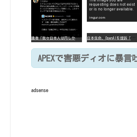
識
者「我々日本人は円しか使っていないので円安になろうが問題ない」
日
本生命、OpenAIを提訴「ChatGPTが非弁行為」
APEXで害悪ディオに暴
adsense