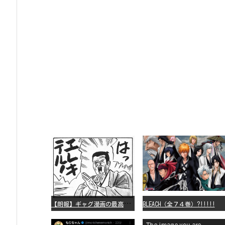
【
朗報】ギャグ漫画の最高傑作、「パタリロ」に決まる
BLEACH（全７４巻）?!!!!!