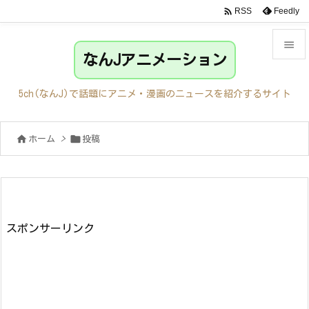

Feedly
RSS

なんJアニメーション

メニュ
5ch(なんJ)で話題にアニメ・漫画のニュースを紹介するサイト

サイド


ホーム
>
投稿

前へ

次へ

検索
スポンサーリンク