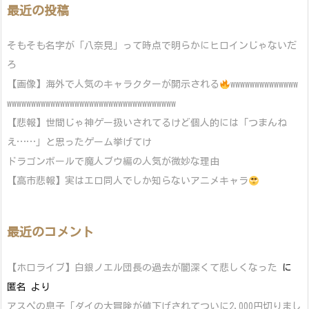
最近の投稿
そもそも名字が「八奈見」って時点で明らかにヒロインじゃないだ
ろ
【画像】海外で人気のキャラクターが開示される
wwwwwwwwwwwwww
wwwwwwwwwwwwwwwwwwwwwwwwwwwwwwwwwww
【悲報】世間じゃ神ゲー扱いされてるけど個人的には「つまんね
え……」と思ったゲーム挙げてけ
ドラゴンボールで魔人ブウ編の人気が微妙な理由
【高市悲報】実はエロ同人でしか知らないアニメキャラ
最近のコメント
【ホロライブ】白銀ノエル団長の過去が闇深くて悲しくなった
に
匿名
より
アスペの息子「ダイの大冒険が値下げされてついに2,000円切りまし