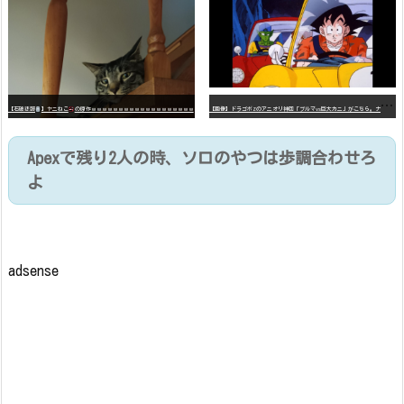
【
画像】ドラゴボZのアニオリ神回「ブルマvs巨大カニ」がこちら。ナメック星の海にドラゴボを落としたブルマと巨大カニのバトル
【石破悲報
】ヤニねこ
の原作ｗｗｗｗｗｗｗｗｗｗｗｗｗｗｗｗｗｗｗ
Apexで残り2人の時、ソロのやつは歩調合わせろ
よ
adsense