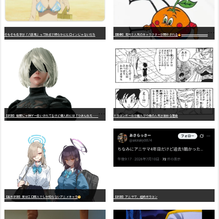
そもそも名字が「八奈見」って時点で明らかにヒロインじゃないだろ
【画像】海外で人気のキャラクターが開示される
wwwwwwwwwwwwwwwwwwwwwwwwwwwwwwwwwwwwwwwwwwwwwwwww
【
悲報】世間じゃ神ゲー扱いされてるけど個人的には「つまんねえ……」と思ったゲーム挙げてけ
ドラゴンボールで魔人ブウ編の人気が微妙な理由
【高市悲報】実はエロ同人でしか知らないアニメキャラ
【悲報】アニサマ、超絶ガラコン