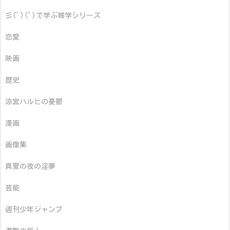
彡(ﾟ)(ﾟ)で学ぶ雑学シリーズ
恋愛
映画
歴史
涼宮ハルヒの憂鬱
漫画
画像集
真夏の夜の淫夢
芸能
週刊少年ジャンプ