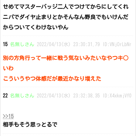
せめてマスターバッジ二人でつけてからにしてくれ
ニパでダイヤ止まりとかそんなん野良でもいけんだ
からついてくわけないやん
15
名無しさん
2022/04/13(水) 23:30:31.79 ID:VNjOrLbNr
別の方角行って一緒に戦う気ないみたいなやつキ○
いわ
こういうやつ体感だが最近かなり増えた
22
名無しさん
2022/04/13(水) 23:32:38.35 ID:X4xkmjVf0
>>15
相手もそう思っとるで