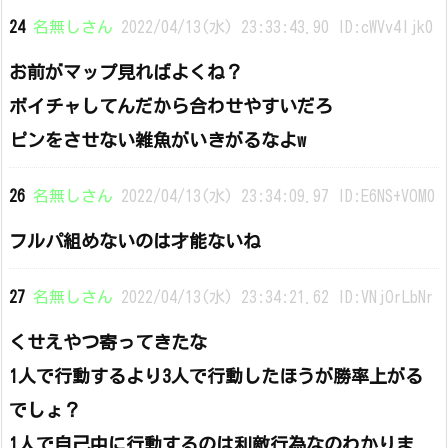
24
名無しさん
2022/04/13(水) 23:33:43.90 ID:cWVv4ljk0
お前がマップ見ればよくね？
ボイチャしてんだから合わせやすいだろ
ピンをさせない雑魚がいきがるなよw
26
名無しさん
2022/04/13(水) 23:34:09.97 ID:E6NS+VOM0
フルパ組めないのは才能ないね
27
名無しさん
2022/04/13(水) 23:34:21.62 ID:VNjOrLbNr
くせえやつ寄ってきたな
1人で行動するより3人で行動したほうが勝率上がる
でしょ？
1人で自己中に行動するのは利敵行為なのわかりま