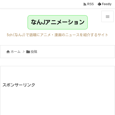

Feedly
RSS

なんJアニメーション

メニュ
5ch(なんJ)で話題にアニメ・漫画のニュースを紹介するサイト

サイド


ホーム
>
投稿

前へ

次へ

検索
スポンサーリンク