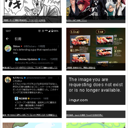
【朗報】ギャグ漫画の最高傑作、「パタリロ」に決まる
BLEACH（全７４巻）?!!!!!
嫌
儲公認アニメーターのげそいくおさん、マンガワン騒動を冷笑してスーパー大炎上
【朗報】美樹さやか、愛国に目覚める
識者「我々日本人は円しか使っていないので円安になろうが問題ない」
日本生命、OpenAIを提訴「ChatGPTが非弁行為」