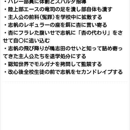
・バレー部員に体罰とスパルタ指導
・陸上部エースの竜司の足を潰し部自体も潰す
・主人公の前科(冤罪)を学校中に拡散する
・志帆のレギュラーの座を餌に杏に言い寄る
・杏にフラレた腹いせで志帆に「杏の代わり」をさ
せて自○に追い込む
・志帆の飛び降りが鴨志田のせいと知って詰め寄っ
てきた主人公たちを退学処分にする
・認知世界でモルガナを拷問して監禁する
・改心後全校生徒の前で志帆をセカンドレイプする