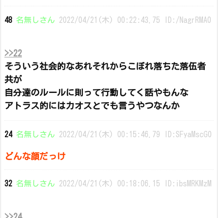
48
名無しさん
2022/04/21(木) 00:22:43.75 ID:/NagrRMA0
>>22
そういう社会的なあれそれからこぼれ落ちた落伍者
共が
自分達のルールに則って行動してく話やもんな
アトラス的にはカオスとでも言うやつなんか
24
名無しさん
2022/04/21(木) 00:15:46.79 ID:SFyaMscG0
どんな顔だっけ
32
名無しさん
2022/04/21(木) 00:18:06.15 ID:ibsMRKMzM
>>24