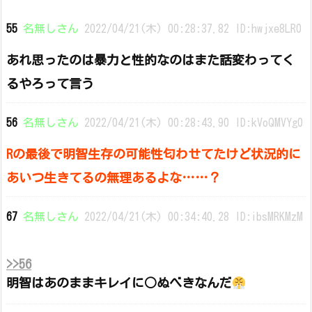
55
名無しさん
2022/04/21(木) 00:28:37.82 ID:hwjxe8LR0
あれ思ったのは暴力と性的なのはまた話変わってく
るやろって言う
56
名無しさん
2022/04/21(木) 00:28:43.90 ID:kVoQMVYg0
Rの最後で明智生存の可能性匂わせてたけど状況的に
あいつ生きてるの無理あるよな……？
67
名無しさん
2022/04/21(木) 00:34:40.28 ID:ibsMRKMzM
>>56
明智はあのままキレイに○ぬべきなんだ