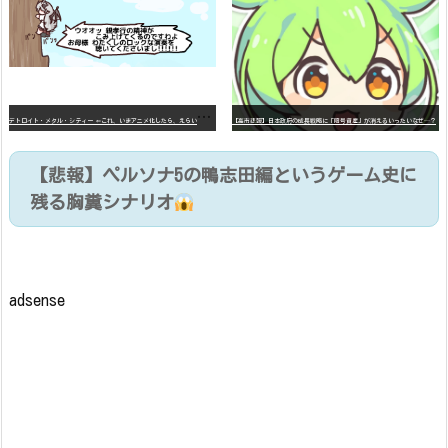
デ
トロイト・メタル・シティー ⇐これ、いまアニメ化したら、えらいことになってたよな？
【高市悲報】日本政府の成長戦略に「暗号資産」が消えるいったいなぜ…？
【悲報】ペルソナ5の鴨志田編というゲーム史に
残る胸糞シナリオ
adsense