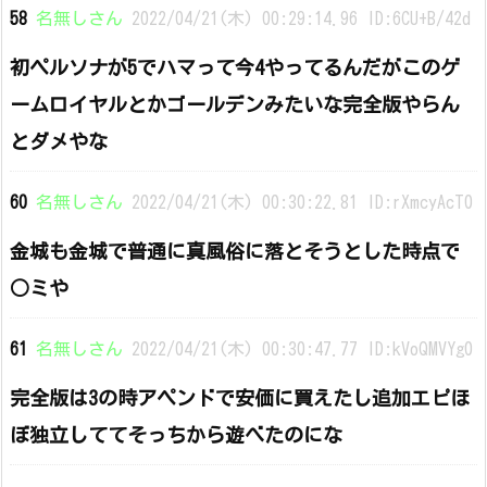
58
名無しさん
2022/04/21(木) 00:29:14.96 ID:6CU+B/42d
初ペルソナが5でハマって今4やってるんだがこのゲ
ームロイヤルとかゴールデンみたいな完全版やらん
とダメやな
60
名無しさん
2022/04/21(木) 00:30:22.81 ID:rXmcyAcT0
金城も金城で普通に真風俗に落とそうとした時点で
○ミや
61
名無しさん
2022/04/21(木) 00:30:47.77 ID:kVoQMVYg0
完全版は3の時アペンドで安価に買えたし追加エピほ
ぼ独立しててそっちから遊べたのにな