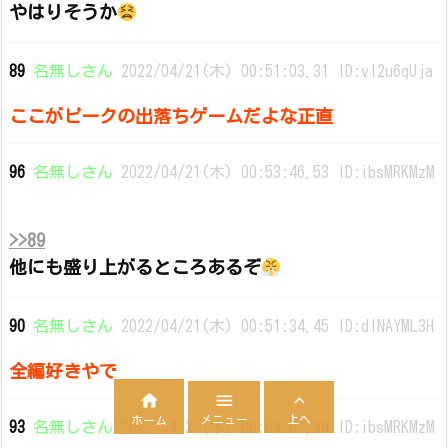
やはりそうか
89
名無しさん
2022/04/21(木) 00:51:03.31 ID:vl2u6qUja
ここがピークの出落ちゲームだよな正直
96
名無しさん
2022/04/21(木) 00:53:46.53 ID:ibsMRKMzM
>>89
他にも盛り上がるところあるぞ
90
名無しさん
2022/04/21(木) 00:51:34.45 ID:dINAYML3H
全編好きやで



メニュー
上へ
ホーム
93
名無しさん
2022/04/21(木) 00:53:01.39 ID:ibsMRKMzM