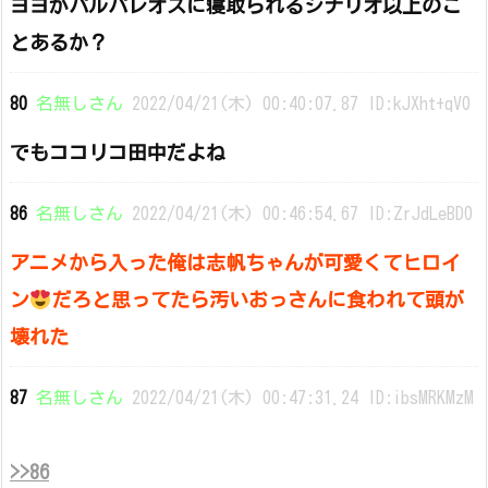
ヨヨがパルパレオスに寝取られるシナリオ以上のこ
とあるか？
80
名無しさん
2022/04/21(木) 00:40:07.87 ID:kJXht+qV0
でもココリコ田中だよね
86
名無しさん
2022/04/21(木) 00:46:54.67 ID:ZrJdLeBD0
アニメから入った俺は志帆ちゃんが可愛くてヒロイ
ン
だろと思ってたら汚いおっさんに食われて頭が
壊れた
87
名無しさん
2022/04/21(木) 00:47:31.24 ID:ibsMRKMzM
>>86