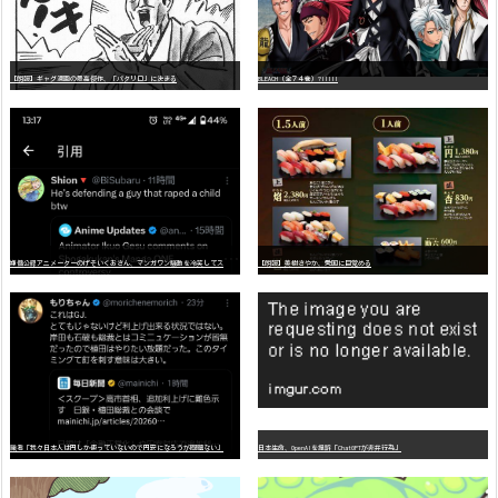
【朗報】ギャグ漫画の最高傑作、「パタリロ」に決まる
BLEACH（全７４巻）?!!!!!
嫌
儲公認アニメーターのげそいくおさん、マンガワン騒動を冷笑してスーパー大炎上
【朗報】美樹さやか、愛国に目覚める
識者「我々日本人は円しか使っていないので円安になろうが問題ない」
日本生命、OpenAIを提訴「ChatGPTが非弁行為」