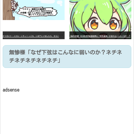
デ
トロイト・メタル・シティー ⇐これ、いまアニメ化したら、えらいことになってたよな？
【高市悲報】日本政府の成長戦略に「暗号資産」が消えるいったいなぜ…？
無惨様「なぜ下弦はこんなに弱いのか？ネチネ
チネチネチネチネチ」
adsense