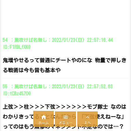
54 ：風吹けば名無し：2022/01/23(日) 22:57:16.44
ID:F1RBLfXK0
鬼増やせるって普通にチートやのにな 物量で押しき
る戦術は今も昔も基本や
55 ：風吹けば名無し：2022/01/23(日) 22:57:52.63
ID:tCBz4S7O0
上弦＞＞柱＞＞＞下弦＞＞＞＞＞＞モブ隊士 なのは
わかりきってることなんだから 「下弦使えねーな」



メニュー
上へ
ホーム
ってのはもう無惨のマネジメント不足なのでは…？