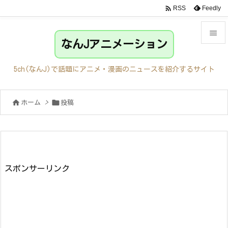

Feedly
RSS

なんJアニメーション

メニュ
5ch(なんJ)で話題にアニメ・漫画のニュースを紹介するサイト

サイド


ホーム
>
投稿

前へ

次へ

検索
スポンサーリンク