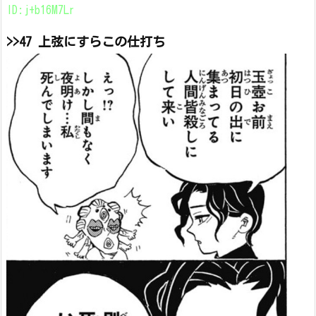
ID:j+b16M7Lr
>>47 上弦にすらこの仕打ち