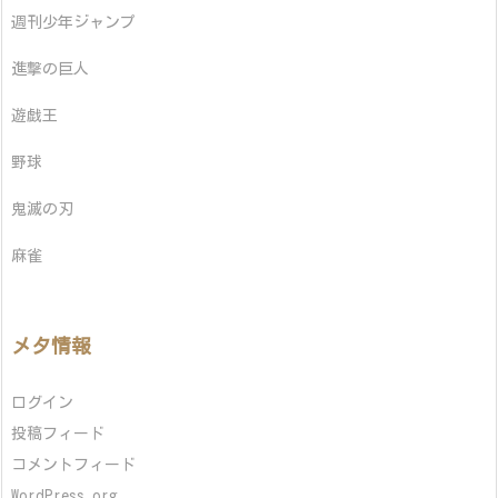
週刊少年ジャンプ
進撃の巨人
遊戯王
野球
鬼滅の刃
麻雀
メタ情報
ログイン
投稿フィード
コメントフィード
WordPress.org