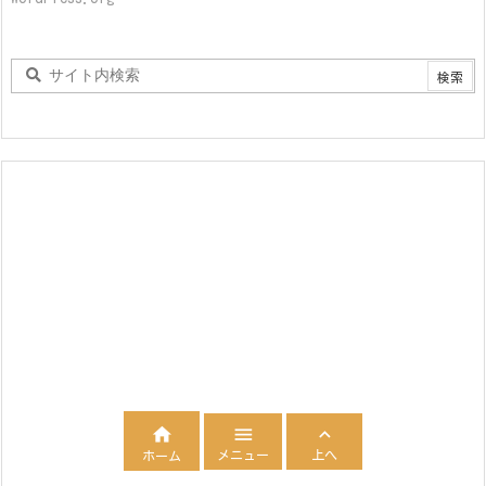



メニュー
上へ
ホーム