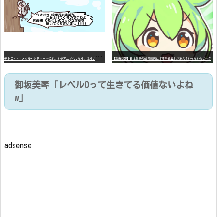
デ
トロイト・メタル・シティー ⇐これ、いまアニメ化したら、えらいことになってたよな？
【高市悲報】日本政府の成長戦略に「暗号資産」が消えるいったいなぜ…？
御坂美琴「レベル0って生きてる価値ないよね
w」
adsense