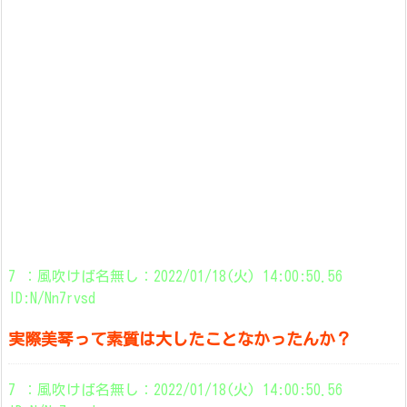
7 ：風吹けば名無し：2022/01/18(火) 14:00:50.56
ID:N/Nn7rvsd
実際美琴って素質は大したことなかったんか？
7 ：風吹けば名無し：2022/01/18(火) 14:00:50.56