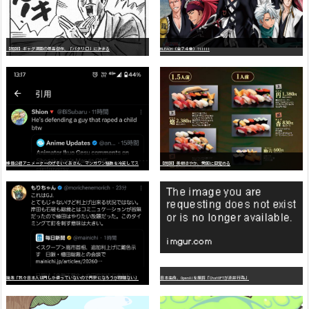
【朗報】ギャグ漫画の最高傑作、「パタリロ」に決まる
BLEACH（全７４巻）?!!!!!
嫌
儲公認アニメーターのげそいくおさん、マンガワン騒動を冷笑してスーパー大炎上
【朗報】美樹さやか、愛国に目覚める
識者「我々日本人は円しか使っていないので円安になろうが問題ない」
日本生命、OpenAIを提訴「ChatGPTが非弁行為」