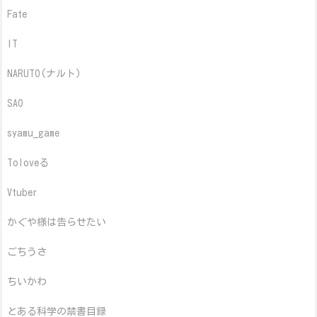
Fate
IT
NARUTO(ナルト)
SAO
syamu_game
Toloveる
Vtuber
かぐや様は告らせたい
ごちうさ
ちいかわ
とある科学の禁書目録