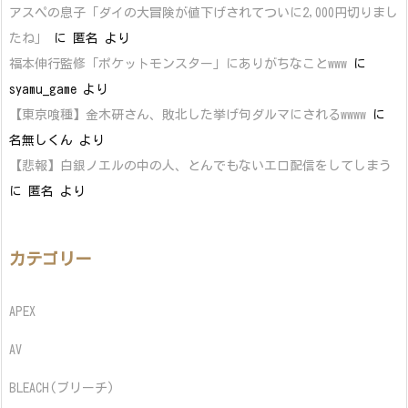
アスペの息子「ダイの大冒険が値下げされてついに2,000円切りまし
たね」
に
匿名
より
福本伸行監修「ポケットモンスター」にありがちなことwww
に
syamu_game
より
【東京喰種】金木研さん、敗北した挙げ句ダルマにされるwwww
に
名無しくん
より
【悲報】白銀ノエルの中の人、とんでもないエロ配信をしてしまう
に
匿名
より
カテゴリー
APEX
AV
BLEACH(ブリーチ)