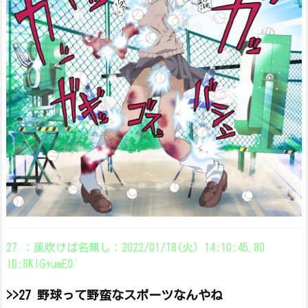
27 ：風吹けば名無し：2022/01/18(火) 14:10:45.80
ID:8KIG+uwE0
>>27 野球って野蛮なスポーツなんやね