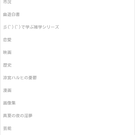
市況
幽遊白書
彡(ﾟ)(ﾟ)で学ぶ雑学シリーズ
恋愛
映画
歴史
涼宮ハルヒの憂鬱
漫画
画像集
真夏の夜の淫夢
芸能