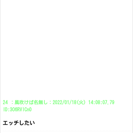
24 ：風吹けば名無し：2022/01/18(火) 14:08:07.79
ID:3O6RVICn0
エッチしたい