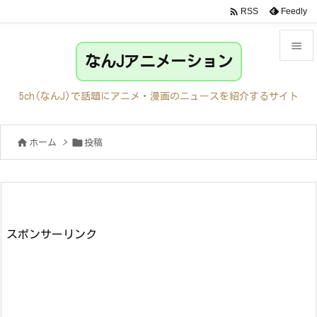

Feedly
RSS

なんJアニメーション

メニュ
5ch(なんJ)で話題にアニメ・漫画のニュースを紹介するサイト

サイド


ホーム
>
投稿

前へ

次へ

検索
スポンサーリンク