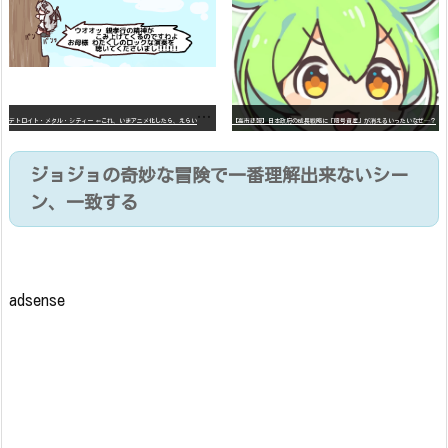
デ
トロイト・メタル・シティー ⇐これ、いまアニメ化したら、えらいことになってたよな？
【高市悲報】日本政府の成長戦略に「暗号資産」が消えるいったいなぜ…？
ジョジョの奇妙な冒険で一番理解出来ないシー
ン、一致する
adsense