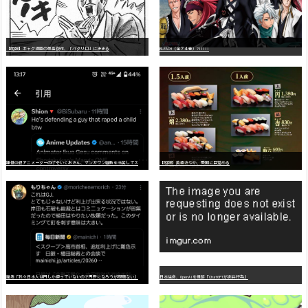
【朗報】ギャグ漫画の最高傑作、「パタリロ」に決まる
BLEACH（全７４巻）?!!!!!
嫌
儲公認アニメーターのげそいくおさん、マンガワン騒動を冷笑してスーパー大炎上
【朗報】美樹さやか、愛国に目覚める
識者「我々日本人は円しか使っていないので円安になろうが問題ない」
日本生命、OpenAIを提訴「ChatGPTが非弁行為」