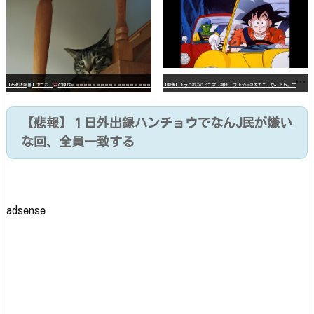
【
画像】ドラゴボZのアニオリ神回「ブルマvs巨大カニ」がこちら。ナメック星の海にドラゴボを落としたブルマと巨大カニのバトル
【石破悲報
】ヤニねこ
の原作ｗｗｗｗｗｗｗｗｗｗｗｗｗｗｗｗｗｗｗ
【悲報】１日外出録ハンチョウでなんJ民が嫌い
な回、全員一致する
adsense