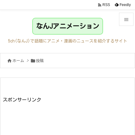

Feedly
RSS

なんJアニメーション

メニュ
5ch(なんJ)で話題にアニメ・漫画のニュースを紹介するサイト

サイド


ホーム
>
投稿

前へ

次へ

検索
スポンサーリンク