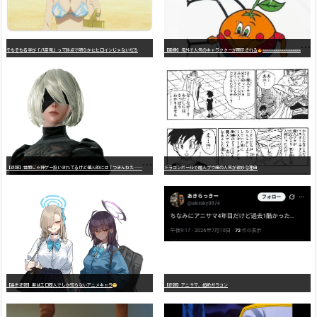
そもそも名字が「八奈見」って時点で明らかにヒロインじゃないだろ
【画像】海外で人気のキャラクターが開示される
wwwwwwwwwwwwwwwwwwwwwwwwwwwwwwwwwwwwwwwwwwwwwwwww
【
悲報】世間じゃ神ゲー扱いされてるけど個人的には「つまんねえ……」と思ったゲーム挙げてけ
ドラゴンボールで魔人ブウ編の人気が微妙な理由
【高市悲報】実はエロ同人でしか知らないアニメキャラ
【悲報】アニサマ、超絶ガラコン