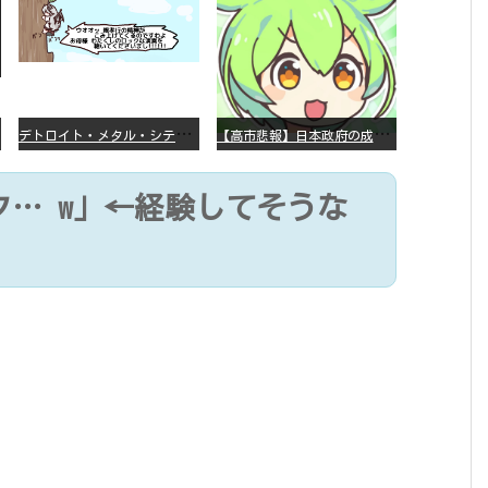
デ
トロイト・メタル・シティー ⇐これ、いまアニメ化したら、えらいことになってたよな？
【
高市悲報】日本政府の成長戦略に「暗号資産」が消えるいったいなぜ…？
… w」←経験してそうな