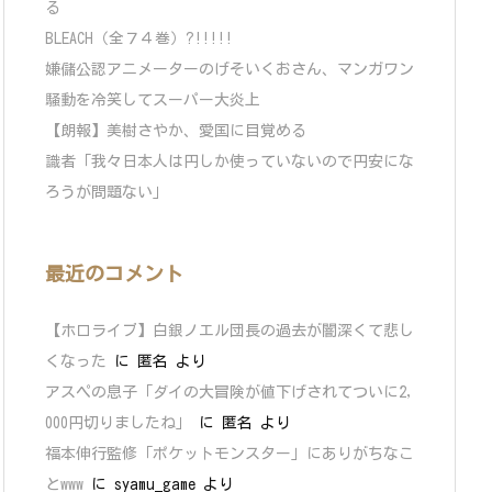
る
BLEACH（全７４巻）?!!!!!
嫌儲公認アニメーターのげそいくおさん、マンガワン
騒動を冷笑してスーパー大炎上
【朗報】美樹さやか、愛国に目覚める
識者「我々日本人は円しか使っていないので円安にな
ろうが問題ない」
最近のコメント
【ホロライブ】白銀ノエル団長の過去が闇深くて悲し
くなった
に
匿名
より
アスペの息子「ダイの大冒険が値下げされてついに2,
000円切りましたね」
に
匿名
より
福本伸行監修「ポケットモンスター」にありがちなこ
とwww
に
syamu_game
より