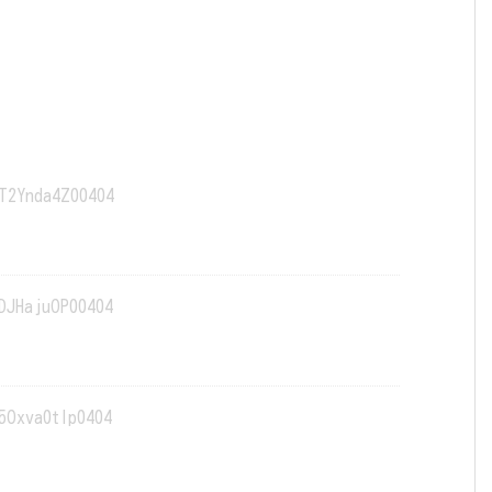
T2Ynda4Z00404
DJHajuOP00404
5Oxva0tlp0404