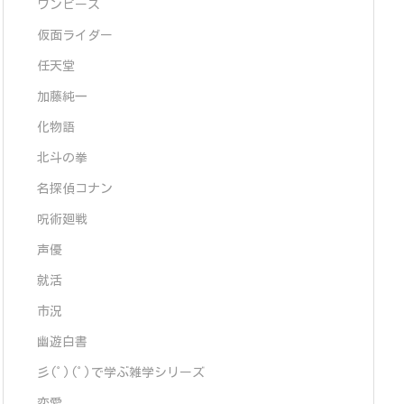
ワンピース
仮面ライダー
任天堂
加藤純一
化物語
北斗の拳
名探偵コナン
呪術廻戦
声優
就活
市況
幽遊白書
彡(ﾟ)(ﾟ)で学ぶ雑学シリーズ
恋愛