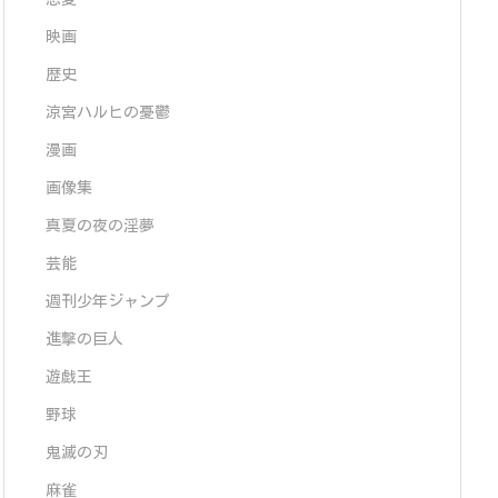
映画
歴史
涼宮ハルヒの憂鬱
漫画
画像集
真夏の夜の淫夢
芸能
週刊少年ジャンプ
進撃の巨人
遊戯王
野球
鬼滅の刃
麻雀