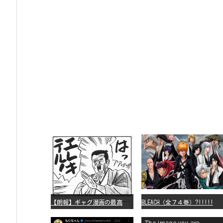
【
朗報】ギャグ漫画の最高傑作、「パタリロ」に決まる
BLEACH（全７４巻）?!!!!!