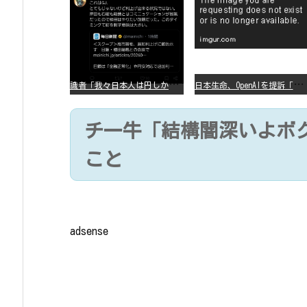
識
者「我々日本人は円しか使っていないので円安になろうが問題ない」
日
本生命、OpenAIを提訴「ChatGPTが非弁行為」
チ一牛「結構闇深いよボク
こと
adsense