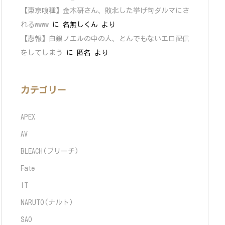
【東京喰種】金木研さん、敗北した挙げ句ダルマにさ
れるwwww
に
名無しくん
より
【悲報】白銀ノエルの中の人、とんでもないエロ配信
をしてしまう
に
匿名
より
カテゴリー
APEX
AV
BLEACH(ブリーチ)
Fate
IT
NARUTO(ナルト)
SAO