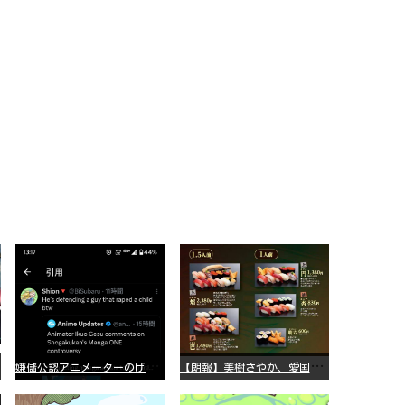
嫌
儲公認アニメーターのげそいくおさん、マンガワン騒動を冷笑してスーパー大炎上
【
朗報】美樹さやか、愛国に目覚める