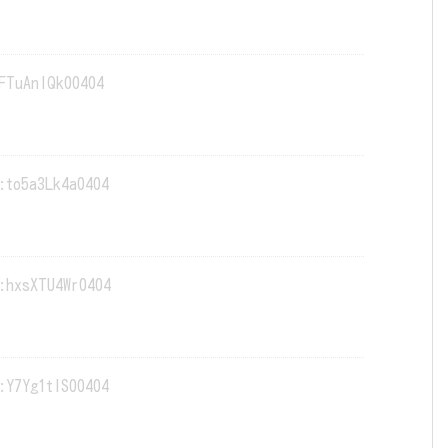
FTuAnIQk00404
:to5a3Lk4a0404
:hxsXTU4Wr0404
:Y7Yg1tlS00404