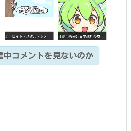
デ
トロイト・メタル・シティー ⇐これ、いまアニメ化したら、えらいことになってたよな？
【
高市悲報】日本政府の成長戦略に「暗号資産」が消えるいったいなぜ…？
信中コメントを見ないのか