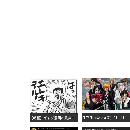
【
朗報】ギャグ漫画の最高傑作、「パタリロ」に決まる
BLEACH（全７４巻）?!!!!!