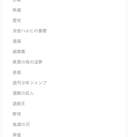
映画
歴史
涼宮ハルヒの憂鬱
漫画
画像集
真夏の夜の淫夢
芸能
週刊少年ジャンプ
進撃の巨人
遊戯王
野球
鬼滅の刃
麻雀