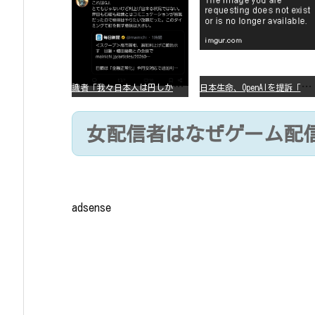
識
者「我々日本人は円しか使っていないので円安になろうが問題ない」
日
本生命、OpenAIを提訴「ChatGPTが非弁行為」
女配信者はなぜゲーム配
adsense