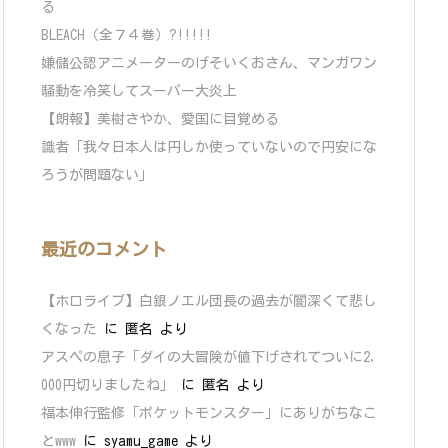
る
BLEACH（全７４巻）?!!!!!
嫌儲公認アニメーターのげそいくおさん、マンガワン
騒動を冷笑してスーパー大炎上
【朗報】美樹さやか、愛国に目覚める
識者「我々日本人は円しか使っていないので円安にな
ろうが問題ない」
最近のコメント
【ホロライブ】白銀ノエル団長の過去が闇深くて悲し
くなった
に
匿名
より
アスペの息子「ダイの大冒険が値下げされてついに2,
000円切りましたね」
に
匿名
より
福本伸行監修「ポケットモンスター」にありがちなこ
とwww
に
syamu_game
より