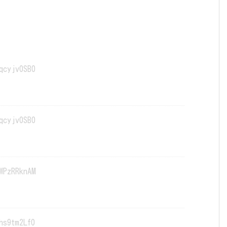
qcyjv0SB0
qcyjv0SB0
WPzRRknAM
hs9tm2Lf0