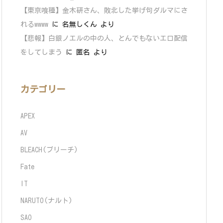
【東京喰種】金木研さん、敗北した挙げ句ダルマにさ
れるwwww
に
名無しくん
より
【悲報】白銀ノエルの中の人、とんでもないエロ配信
をしてしまう
に
匿名
より
カテゴリー
APEX
AV
BLEACH(ブリーチ)
Fate
IT
NARUTO(ナルト)
SAO