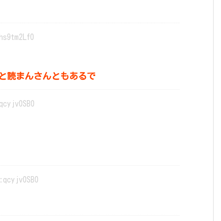
hs9tm2Lf0
と読まんさんともあるで
qcyjv0SB0
:qcyjv0SB0