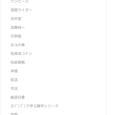
ワンピース
仮面ライダー
任天堂
加藤純一
化物語
北斗の拳
名探偵コナン
呪術廻戦
声優
就活
市況
幽遊白書
彡(ﾟ)(ﾟ)で学ぶ雑学シリーズ
恋愛