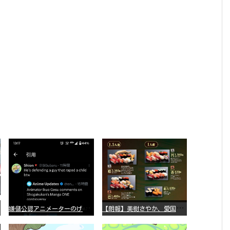
嫌
儲公認アニメーターのげそいくおさん、マンガワン騒動を冷笑してスーパー大炎上
【
朗報】美樹さやか、愛国に目覚める