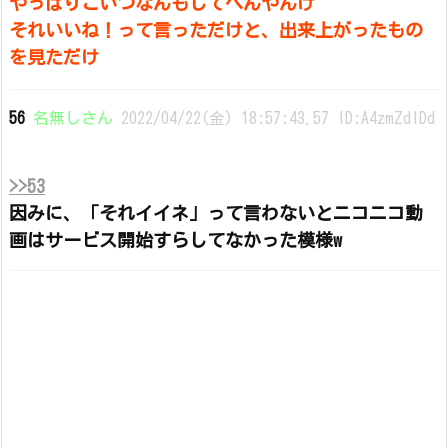
やっぱりこいつなんもしてへんやんけ
それいいね！って言っただけと、出来上がったもの
を見ただけ
56
名無しさん
2022/04/22(金) 18:57:43.57 ID:A4zmZdlDd
>>53
因みに、「それイイネ」って言わないとニコニコ動
画はサービス開始すらしてなかった模様w