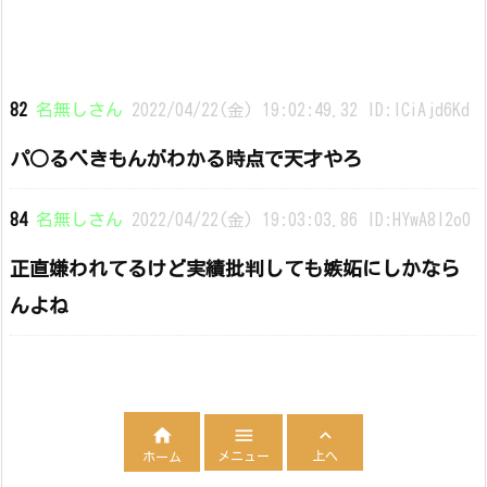
82
名無しさん
2022/04/22(金) 19:02:49.32 ID:lCiAjd6Kd
パ○るべきもんがわかる時点で天才やろ
84
名無しさん
2022/04/22(金) 19:03:03.86 ID:HYwA8l2o0
正直嫌われてるけど実績批判しても嫉妬にしかなら
んよね



メニュー
上へ
ホーム