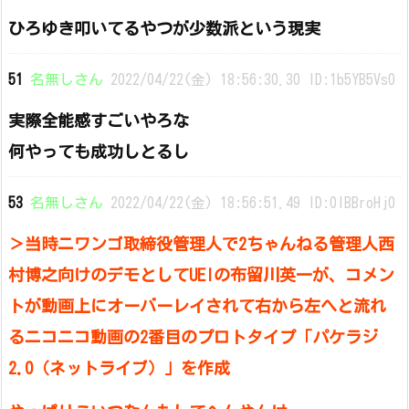
ひろゆき叩いてるやつが少数派という現実
51
名無しさん
2022/04/22(金) 18:56:30.30 ID:1b5YB5Vs0
実際全能感すごいやろな
何やっても成功しとるし
53
名無しさん
2022/04/22(金) 18:56:51.49 ID:0lBBroHj0
＞当時ニワンゴ取締役管理人で2ちゃんねる管理人西
村博之向けのデモとしてUEIの布留川英一が、コメン
トが動画上にオーバーレイされて右から左へと流れ
るニコニコ動画の2番目のプロトタイプ「パケラジ
2.0（ネットライブ）」を作成