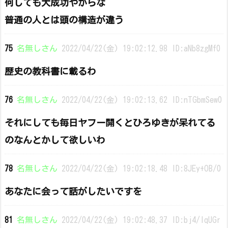
何しても大成功やからな
普通の人とは頭の構造が違う
75
名無しさん
2022/04/22(金) 19:02:12.98 ID:aNb8zgMf0
歴史の教科書に載るわ
76
名無しさん
2022/04/22(金) 19:02:13.62 ID:nTGbmSew0
それにしても毎日ヤフー開くとひろゆきが呆れてる
のなんとかして欲しいわ
78
名無しさん
2022/04/22(金) 19:02:18.48 ID:8JEy+OB/0
あなたに会って話がしたいですを
81
名無しさん
2022/04/22(金) 19:02:48.37 ID:bj4/lqUGr