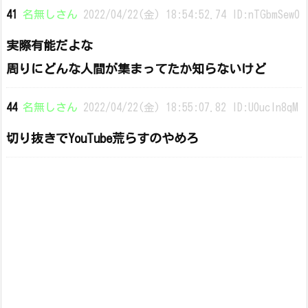
41
名無しさん
2022/04/22(金) 18:54:52.74 ID:nTGbmSew0
実際有能だよな
周りにどんな人間が集まってたか知らないけど
44
名無しさん
2022/04/22(金) 18:55:07.82 ID:U0ucln8qM
切り抜きでYouTube荒らすのやめろ