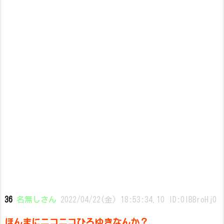
36
名無しさん
2022/04/22(金) 18:53:34.10 ID:0lBBroHj0
ほんまにニコニコひろゆきなんか？