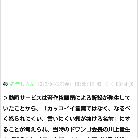
45
名無しさん
2022/04/22(金) 18:55:12.43 ID:0lBBroHj0
＞動画サービスは著作権問題による訴訟が発生して
いたことから、「カッコイイ言葉ではなく、なるべ
く怒られにくい、言いにくい気が抜ける名前」にす
ることが考えられ、当時のドワンゴ会長の川上量生