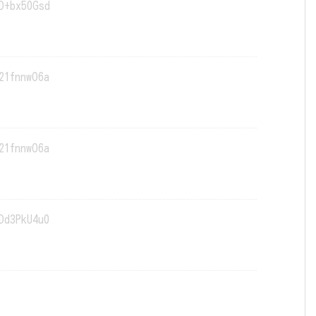
D+bx50Gsd
21fnnwO6a
21fnnwO6a
Dd3PkU4u0