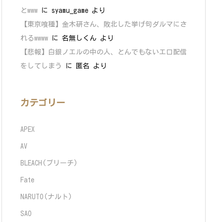
とwww
に
syamu_game
より
【東京喰種】金木研さん、敗北した挙げ句ダルマにさ
れるwwww
に
名無しくん
より
【悲報】白銀ノエルの中の人、とんでもないエロ配信
をしてしまう
に
匿名
より
カテゴリー
APEX
AV
BLEACH(ブリーチ)
Fate
NARUTO(ナルト)
SAO