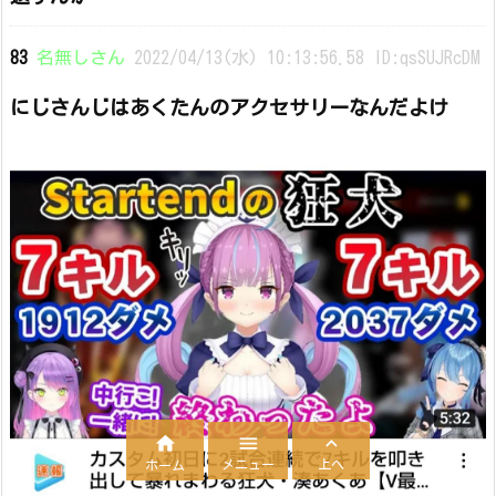
83
名無しさん
2022/04/13(水) 10:13:56.58 ID:qsSUJRcDM
にじさんじはあくたんのアクセサリーなんだよけ



メニュー
上へ
ホーム