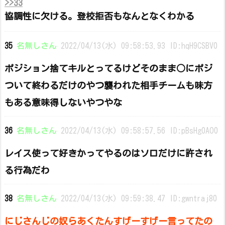
>>33
協調性に欠ける。登校拒否もなんとなくわかる
35
名無しさん
2022/04/13(水) 09:58:53.93 ID:hqH9CSBV0
ポジション捨てキルとってるけどそのまま○にポジ
ついて終わるだけのやつ襲われた相手チームも味方
もある意味得しないやつやな
36
名無しさん
2022/04/13(水) 09:58:57.56 ID:pBsHg0AO0
レイス使って好きかってやるのはソロだけに許され
る行為だわ
38
名無しさん
2022/04/13(水) 09:59:38.47 ID:gwntraj80
にじさんじの奴らあくたんすげーすげー言ってたの