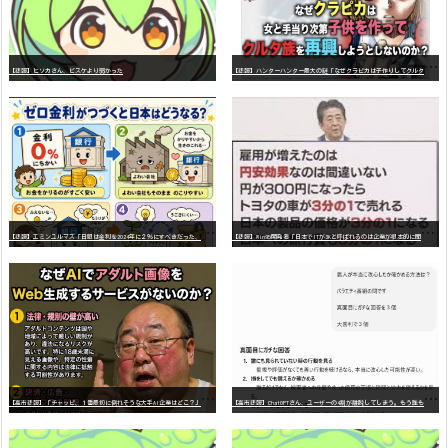
【
悲報】ハンターハンター最大の謎「なぜクラピカは子作りしてクルタ族を再興しようとしないのか？」 誰も答えられない・・・・・
【悲報】ヒソカさん、ビスケより弱かった
【
悲報】エミンユルマズ「日銀は金利を2024年に２％にすべきだった、２％で景気が悪くなるなら生産性が低い利益が出せない企業、潰れろ
【
悲報】Win95開発者「日本でITが3Kと呼ばれるのは企業が根本的に間違っている。次はAI敗戦が来る。口だけでこの国は何も学ばない」
【
高市悲報】「チャッピ、１番最初に倒れそうな大手AI企業はどこ？」チャッピ「OpenAIです」私「君じゃん」チャッピ「そうです」
【
高市悲報】ChatGPTさん、ユーザーの4割が離脱してしまう。もう誰も使ってない模様 9割が「無断でデータ利用」を懸念