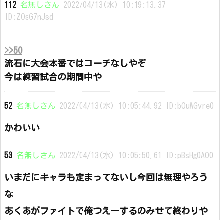
112
名無しさん
2022/04/13(水) 10:19:13.37
ID:ZOsG7nJsd
>>50
流石に大会本番ではコーチなしやぞ
今は練習試合の期間中や
52
名無しさん
2022/04/13(水) 10:05:44.92 ID:bOuWGvre0
かわいい
53
名無しさん
2022/04/13(水) 10:05:50.61 ID:pBsHg0AO0
いまだにキャラも定まってないし今回は無理やろう
な
あくあがファイトで俺つえーするのみせて終わりや