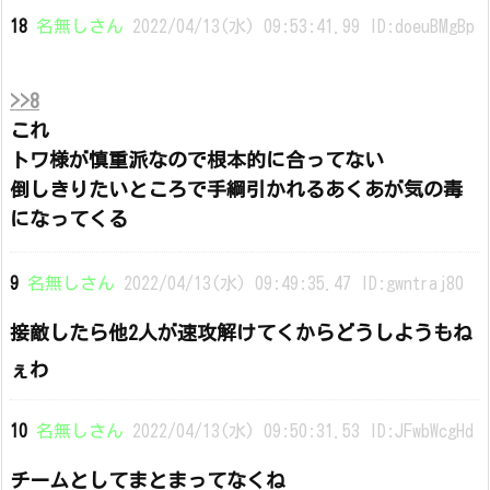
18
名無しさん
2022/04/13(水) 09:53:41.99 ID:doeuBMgBp
>>8
これ
トワ様が慎重派なので根本的に合ってない
倒しきりたいところで手綱引かれるあくあが気の毒
になってくる
9
名無しさん
2022/04/13(水) 09:49:35.47 ID:gwntraj80
接敵したら他2人が速攻解けてくからどうしようもね
ぇわ
10
名無しさん
2022/04/13(水) 09:50:31.53 ID:JFwbWcgHd
チームとしてまとまってなくね