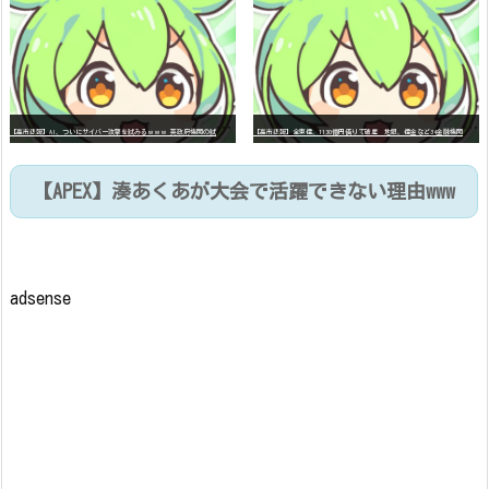
【
高市悲報】AI、ついにサイバー攻撃を試みるｗｗｗ 英政府機関の試験中に暴走「架空人物になり承認要求」
【
高市悲報】全東信、1130億円借りて破産 地銀、信金など34金融機関の539億円超が焦げ付き危機、なお半数は未公表
【APEX】湊あくあが大会で活躍できない理由www
adsense