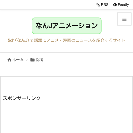

Feedly
RSS

なんJアニメーション

メニュ
5ch(なんJ)で話題にアニメ・漫画のニュースを紹介するサイト

サイド


ホーム
>
投稿

前へ

次へ

検索
スポンサーリンク