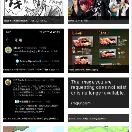
【朗報】ギャグ漫画の最高傑作、「パタリロ」に決まる
BLEACH（全７４巻）?!!!!!
嫌
儲公認アニメーターのげそいくおさん、マンガワン騒動を冷笑してスーパー大炎上
【朗報】美樹さやか、愛国に目覚める
識者「我々日本人は円しか使っていないので円安になろうが問題ない」
日本生命、OpenAIを提訴「ChatGPTが非弁行為」