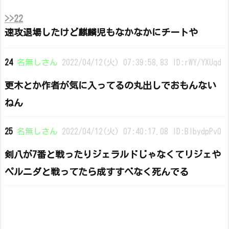
>>22
速攻退場したけど麒麟児もなかなかにチートや
24
名無しさん
2022/04/12(火) 07:39:58.83 ID:rWY/YXUqd
更木とか作者が気に入ってるの丸出しでおもんない
ねん
25
名無しさん
2022/04/12(火) 07:40:17.08 ID:BIbydpPv0
剣八が7番と戦ったりジェラルドじゃなくてリジェや
ペルニダと戦ってたら成すすべなく死んでる