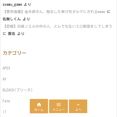
syamu_game
より
【東京喰種】金木研さん、敗北した挙げ句ダルマにされるwwww
に
名無しくん
より
【悲報】白銀ノエルの中の人、とんでもないエロ配信をしてしまう
に
匿名
より
カテゴリー
APEX
AV
BLEACH(ブリーチ)
Fate



メニュー
上へ
ホーム
IT