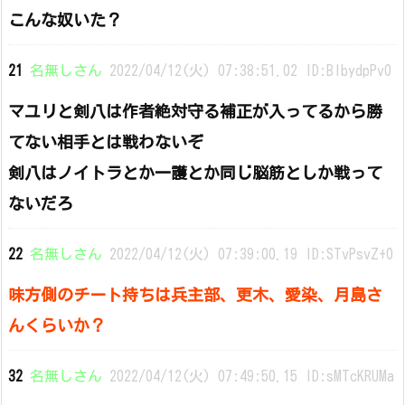
こんな奴いた？
21
名無しさん
2022/04/12(火) 07:38:51.02 ID:BIbydpPv0
マユリと剣八は作者絶対守る補正が入ってるから勝
てない相手とは戦わないぞ
剣八はノイトラとか一護とか同じ脳筋としか戦って
ないだろ
22
名無しさん
2022/04/12(火) 07:39:00.19 ID:STvPsvZ+0
味方側のチート持ちは兵主部、更木、愛染、月島さ
んくらいか？
32
名無しさん
2022/04/12(火) 07:49:50.15 ID:sMTcKRUMa