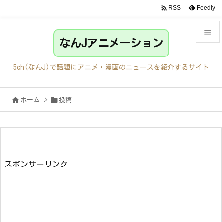

Feedly
RSS

なんJアニメーション

メニュ
5ch(なんJ)で話題にアニメ・漫画のニュースを紹介するサイト

サイド


ホーム
>
投稿

前へ

次へ

検索
スポンサーリンク