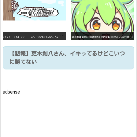
デ
トロイト・メタル・シティー ⇐これ、いまアニメ化したら、えらいことになってたよな？
【高市悲報】日本政府の成長戦略に「暗号資産」が消えるいったいなぜ…？
【悲報】更木剣八さん、イキってるけどこいつ
に勝てない
adsense