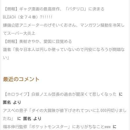
【朗報】ギャグ漫画の最高傑作、「パタリロ」に決まる
BLEACH（全７４巻）?!!!!!
嫌儲公認アニメーターのげそいくおさん、マンガワン騒動を冷笑し
てスーパー大炎上
【朗報】美樹さやか、愛国に目覚める
識者「我々日本人は円しか使っていないので円安になろうが問題な
い」
最近のコメント
【ホロライブ】白銀ノエル団長の過去が闇深くて悲しくなった
に
匿名
より
アスペの息子「ダイの大冒険が値下げされてついに2,000円切りまし
たね」
に
匿名
より
福本伸行監修「ポケットモンスター」にありがちなことwww
に