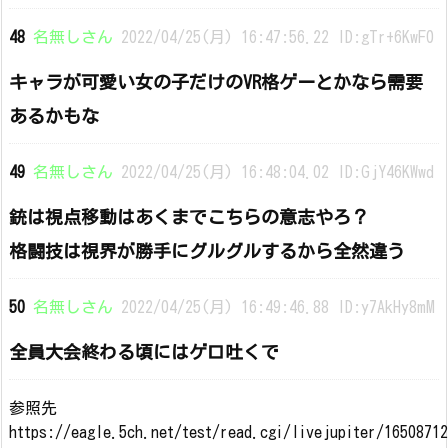
48
名無しさん
2022/04/25(月) 16:47:56.22 ID:gTr+6KwF0
キャラが可愛い女の子だけのVR格ゲーとかなら需要
あるかもな
49
名無しさん
2022/04/25(月) 16:48:04.02 ID:GjY46KWwd
銃は視点移動はあくまでこちらの意志やろ？
格闘技は視界が勝手にグルグルするから全然違う
50
名無しさん
2022/04/25(月) 16:49:46.88 ID:y7AkHy8mM
全員大会終わる頃にはゲロ吐くで
参照先
https://eagle.5ch.net/test/read.cgi/livejupiter/1650871