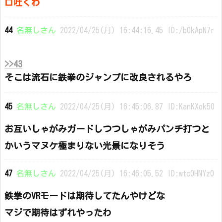
ロ吐くわ
44
名無しさん
2022/04/25(月) 16:44:16.45 ID:/b0kApN7r
>>43
そこは流石に鉄拳のジャンプに改良されるやろ
45
名無しさん
2022/04/25(月) 16:45:06.87 ID:KanKXok50
お互いしゃがみガードしつつしゃがみパンチ打つと
かいうマヌケ極まりない光景になりそう
47
名無しさん
2022/04/25(月) 16:46:05.52 ID:wtc0HNYz0
鉄拳のVRモードは期待してたんやけどな
マジで期待はずれやったわ