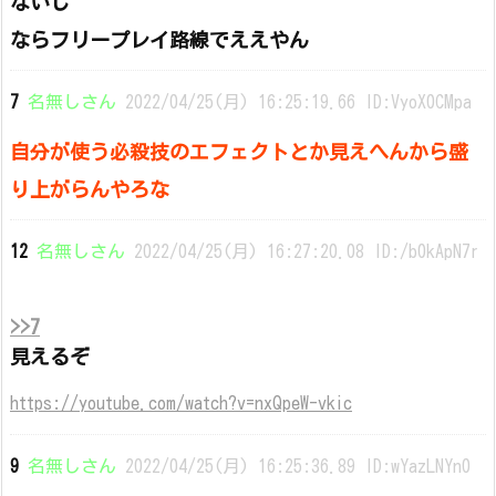
ないし
ならフリープレイ路線でええやん
7
名無しさん
2022/04/25(月) 16:25:19.66 ID:VyoX0CMpa
自分が使う必殺技のエフェクトとか見えへんから盛
り上がらんやろな
12
名無しさん
2022/04/25(月) 16:27:20.08 ID:/b0kApN7r
>>7
見えるぞ
https://youtube.com/watch?v=nxQpeW-vkic
9
名無しさん
2022/04/25(月) 16:25:36.89 ID:wYazLNYn0