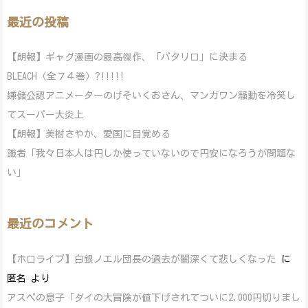
最近の投稿
【朗報】ギャグ漫画の最高傑作、「パタリロ」に決まる
BLEACH（全７４巻）?!!!!!
嫌儲公認アニメーターのげそいくおさん、マンガワン騒動を冷笑し
てスーパー大炎上
【朗報】美樹さやか、愛国に目覚める
識者「我々日本人は円しか使っていないので円安になろうが問題な
い」
最近のコメント
【ホロライブ】白銀ノエル団長の過去が闇深くて悲しくなった
に
匿名
より
アスペの息子「ダイの大冒険が値下げされてついに2,000円切りまし