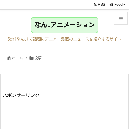

Feedly
RSS

なんJアニメーション

メニュ
5ch(なんJ)で話題にアニメ・漫画のニュースを紹介するサイト

サイド


ホーム
>
投稿

前へ

次へ

検索
スポンサーリンク