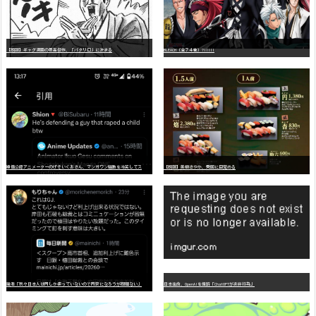
【朗報】ギャグ漫画の最高傑作、「パタリロ」に決まる
BLEACH（全７４巻）?!!!!!
嫌
儲公認アニメーターのげそいくおさん、マンガワン騒動を冷笑してスーパー大炎上
【朗報】美樹さやか、愛国に目覚める
識者「我々日本人は円しか使っていないので円安になろうが問題ない」
日本生命、OpenAIを提訴「ChatGPTが非弁行為」