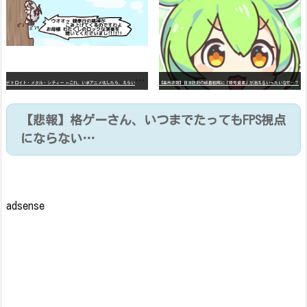
デ
トロイト・メタル・シティー ⇐これ、いまアニメ化したら、えらいことになってたよな？
【高市悲報】日本政府の成長戦略に「暗号資産」が消えるいったいなぜ…？
【悲報】格ゲーさん、いつまでたってもFPS視点
にならない…
adsense