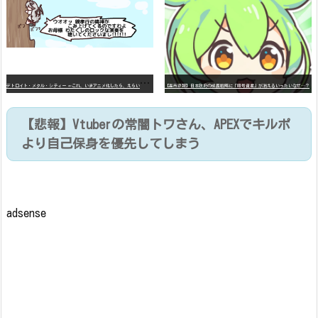
デ
トロイト・メタル・シティー ⇐これ、いまアニメ化したら、えらいことになってたよな？
【高市悲報】日本政府の成長戦略に「暗号資産」が消えるいったいなぜ…？
【悲報】Vtuberの常闇トワさん、APEXでキルポ
より自己保身を優先してしまう
adsense