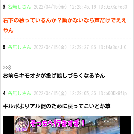
3
名無しさん
2022/04/15(金) 12:28:45.16 ID:DzXKp+o30
右下の絵っているんか？動かないなら声だけでええ
やん
6
名無しさん
2022/04/15(金) 12:29:27.85 ID:f4a8s/Ui0
>>3
お前らキモオタが投げ銭しづらくなるやん
4
名無しさん
2022/04/15(金) 12:29:05.36 ID:b0ODk8fip
キルポよりアル促のために戻ってこいとか草