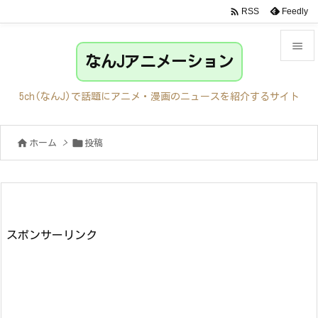

Feedly
RSS

なんJアニメーション

メニュ
5ch(なんJ)で話題にアニメ・漫画のニュースを紹介するサイト

サイド


ホーム
>
投稿

前へ

次へ

検索
スポンサーリンク