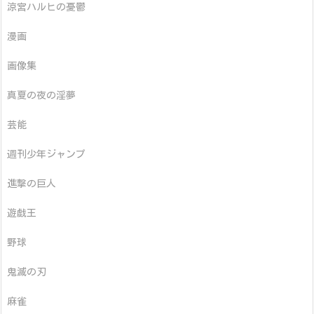
涼宮ハルヒの憂鬱
漫画
画像集
真夏の夜の淫夢
芸能
週刊少年ジャンプ
進撃の巨人
遊戯王
野球
鬼滅の刃
麻雀