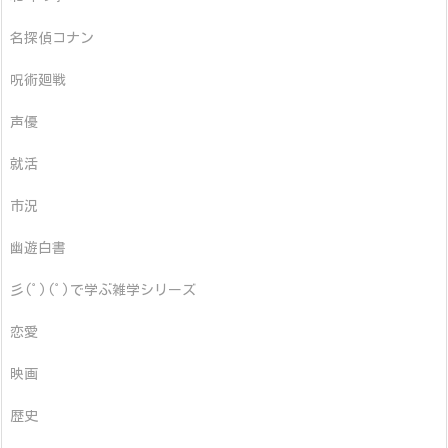
名探偵コナン
呪術廻戦
声優
就活
市況
幽遊白書
彡(ﾟ)(ﾟ)で学ぶ雑学シリーズ
恋愛
映画
歴史