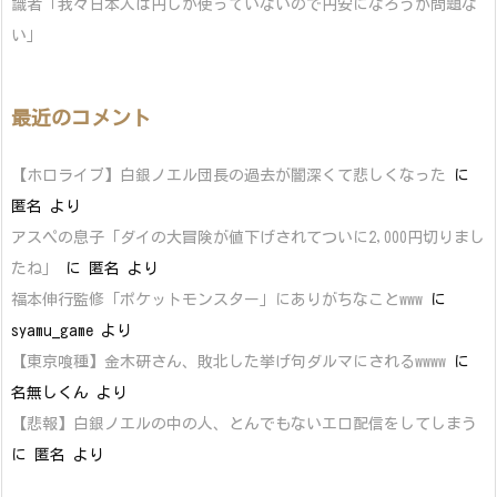
識者「我々日本人は円しか使っていないので円安になろうが問題な
い」
最近のコメント
【ホロライブ】白銀ノエル団長の過去が闇深くて悲しくなった
に
匿名
より
アスペの息子「ダイの大冒険が値下げされてついに2,000円切りまし
たね」
に
匿名
より
福本伸行監修「ポケットモンスター」にありがちなことwww
に
syamu_game
より
【東京喰種】金木研さん、敗北した挙げ句ダルマにされるwwww
に
名無しくん
より
【悲報】白銀ノエルの中の人、とんでもないエロ配信をしてしまう
に
匿名
より