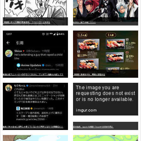
【朗報】ギャグ漫画の最高傑作、「パタリロ」に決まる
BLEACH（全７４巻）?!!!!!
嫌
儲公認アニメーターのげそいくおさん、マンガワン騒動を冷笑してスーパー大炎上
【朗報】美樹さやか、愛国に目覚める
識者「我々日本人は円しか使っていないので円安になろうが問題ない」
日本生命、OpenAIを提訴「ChatGPTが非弁行為」