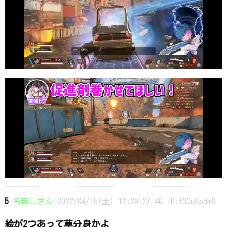
5
名無しさん
2022/04/15(金) 12:29:27.40 ID:f3CuGedm0
絵が2つあって草分身かよ