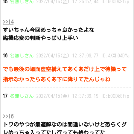
15
名無しさん
2022/04/15(金) 12:36:57.44 ID:b0ODk8fip
>>14
すいちゃん今回めっちゃ良かったよな
臨機応変の判断やっぱり上手い
16
名無しさん
2022/04/15(金) 12:37:03.77 ID:4XXh04DYa
でも最後の場面虚空構えてあくあだけ上で待機って
指示なかったらあくあ下に降りてたんじゃね
17
名無しさん
2022/04/15(金) 12:37:39.19 ID:b0ODk8fip
>>16
トワのやつが最適解なのは間違いないけど恐らくグ
レめっちゃ入ってたし行っても終わってた