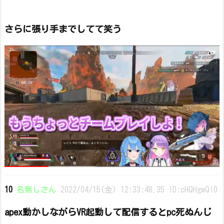
さらに張り手までしてて笑う
10
名無しさん
2022/04/15(金) 12:33:48.35 ID:cHQHgwQI0
apex動かしながらVR起動して配信するとpc死ぬんじ