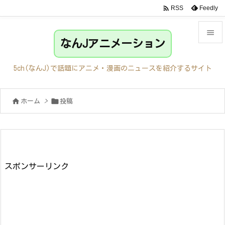

Feedly
RSS

なんJアニメーション

メニュ
5ch(なんJ)で話題にアニメ・漫画のニュースを紹介するサイト

サイド


ホーム
>
投稿

前へ

次へ

検索
スポンサーリンク