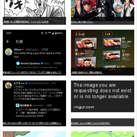
【朗報】ギャグ漫画の最高傑作、「パタリロ」に決まる
BLEACH（全７４巻）?!!!!!
嫌
儲公認アニメーターのげそいくおさん、マンガワン騒動を冷笑してスーパー大炎上
【朗報】美樹さやか、愛国に目覚める
識者「我々日本人は円しか使っていないので円安になろうが問題ない」
日本生命、OpenAIを提訴「ChatGPTが非弁行為」