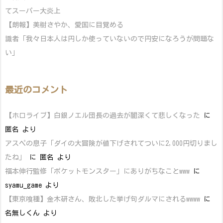
てスーパー大炎上
【朗報】美樹さやか、愛国に目覚める
識者「我々日本人は円しか使っていないので円安になろうが問題な
い」
最近のコメント
【ホロライブ】白銀ノエル団長の過去が闇深くて悲しくなった
に
匿名
より
アスペの息子「ダイの大冒険が値下げされてついに2,000円切りまし
たね」
に
匿名
より
福本伸行監修「ポケットモンスター」にありがちなことwww
に
syamu_game
より
【東京喰種】金木研さん、敗北した挙げ句ダルマにされるwwww
に
名無しくん
より