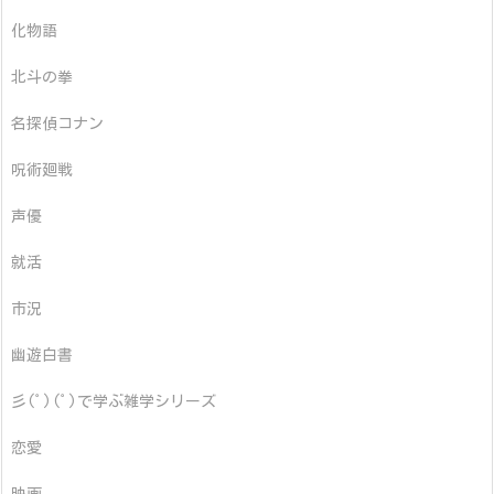
化物語
北斗の拳
名探偵コナン
呪術廻戦
声優
就活
市況
幽遊白書
彡(ﾟ)(ﾟ)で学ぶ雑学シリーズ
恋愛