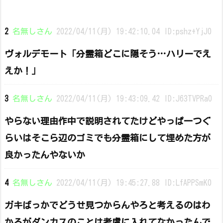
2
名無しさん
2022/04/11(月) 19:42:10.04 ID:pshz+YjJ0
ヴォルデモート「分霊箱どこに隠そう…ハリーでえ
えか！」
3
名無しさん
2022/04/11(月) 19:43:09.42 ID:J63TVPRa0
やらない理由作中で説明されてたけどやっぱ一つぐ
らいはそこら辺のゴミでも分霊箱にして埋めた方が
良かったんやないか
4
名無しさん
2022/04/11(月) 19:45:27.88 ID:LfAPPSmK0
ガキばっかでどうせ見つからんやろと考えるのはわ
かるがダンカスのことは考慮に入れてなかったんで