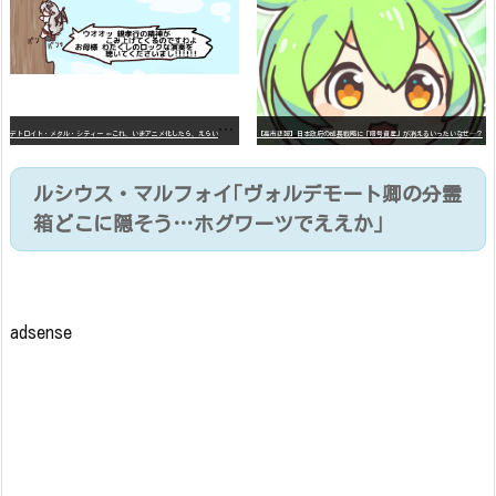
デ
トロイト・メタル・シティー ⇐これ、いまアニメ化したら、えらいことになってたよな？
【高市悲報】日本政府の成長戦略に「暗号資産」が消えるいったいなぜ…？
ルシウス・マルフォイ｢ヴォルデモート卿の分霊
箱どこに隠そう…ホグワーツでええか｣
adsense