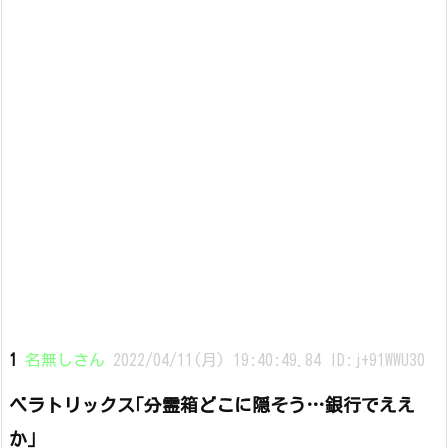
1
名無しさん
2022/04/11(月) 19:40:49.84 ID:j+91WWU30
ベラトリックス｢分霊箱どこに隠そう…銀行でええ
か｣