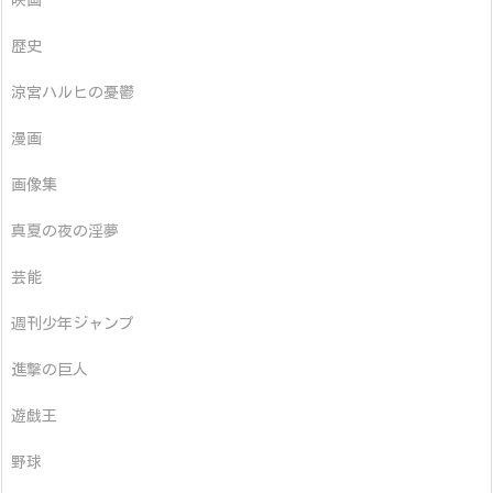
映画
歴史
涼宮ハルヒの憂鬱
漫画
画像集
真夏の夜の淫夢
芸能
週刊少年ジャンプ
進撃の巨人
遊戯王
野球