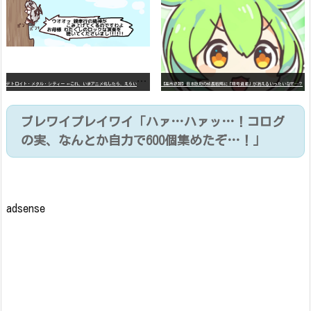
デ
トロイト・メタル・シティー ⇐これ、いまアニメ化したら、えらいことになってたよな？
【高市悲報】日本政府の成長戦略に「暗号資産」が消えるいったいなぜ…？
ブレワイプレイワイ「ハァ…ハァッ…！コログ
の実、なんとか自力で600個集めたぞ…！」
adsense