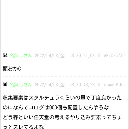
64
名無しさん
2022/04/08(金) 23:30:21.68 ID:AHrCz57X0
頭おかC
66
名無しさん
2022/04/08(金) 23:30:43.28 ID:maWwLVtRa
収集要素はスタルチュラくらいの量で丁度良かった
のになんでコログは900個も配置したんやろな
どう森といい任天堂の考えるやり込み要素ってちょ
っとズレてるよな