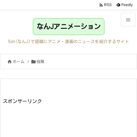

Feedly
RSS

なんJアニメーション

メニュ
5ch(なんJ)で話題にアニメ・漫画のニュースを紹介するサイト

サイド


ホーム
>
投稿

前へ

次へ

検索
スポンサーリンク