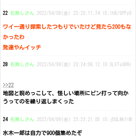
22
名無しさん
2022/04/08(金) 23:23:11.74 ID:lhB/SPPz0
ワイ一通り探索したつもりでいたけど見たら200もな
かったわ
発達やんイッチ
28
名無しさん
2022/04/08(金) 23:24:08.12 ID:3LVTsXR6r
>>22
地図と睨めっこして、怪しい場所にピン打って向か
うってのを繰り返しまくった
24
名無しさん
2022/04/08(金) 23:23:21.05 ID:j5QLWkYiM
水木一郎は自力で900個集めたぞ