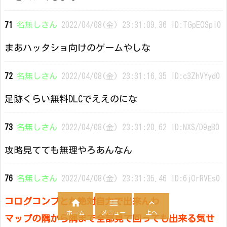
71
名無しさん
2022/04/08(金) 23:31:09.36 ID:TGpEOSpl0
まあハッタショ向けのゲームやしな
72
名無しさん
2022/04/08(金) 23:31:16.35 ID:c3ZhVYyd0
足跡くらい無料DLCでええのにな
73
名無しさん
2022/04/08(金) 23:31:20.62 ID:NXS/D9gB0
攻略見てても無理やろあんなん
76
名無しさん
2022/04/08(金) 23:31:35.46 ID:6jOrRVEs0
コログコンプとか絶対自力で出来んわ



メニュー
上へ
ホーム
マップの隅から隅まで全部見て回っても出来る気せ