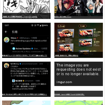
【朗報】ギャグ漫画の最高傑作、「パタリロ」に決まる
BLEACH（全７４巻）?!!!!!
嫌
儲公認アニメーターのげそいくおさん、マンガワン騒動を冷笑してスーパー大炎上
【朗報】美樹さやか、愛国に目覚める
識者「我々日本人は円しか使っていないので円安になろうが問題ない」
日本生命、OpenAIを提訴「ChatGPTが非弁行為」