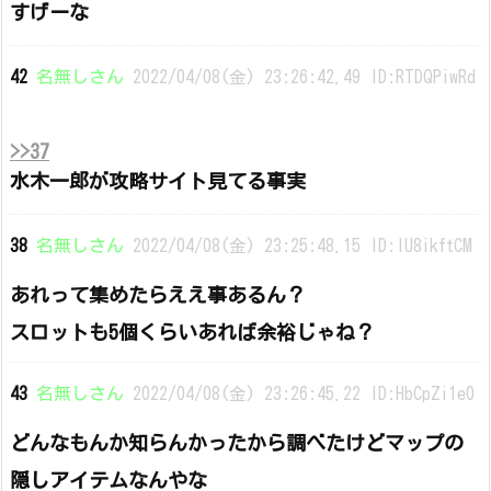
すげーな
42
名無しさん
2022/04/08(金) 23:26:42.49 ID:RTDQPiwRd
>>37
水木一郎が攻略サイト見てる事実
38
名無しさん
2022/04/08(金) 23:25:48.15 ID:lU8ikftCM
あれって集めたらええ事あるん？
スロットも5個くらいあれば余裕じゃね？
43
名無しさん
2022/04/08(金) 23:26:45.22 ID:HbCpZi1e0
どんなもんか知らんかったから調べたけどマップの
隠しアイテムなんやな