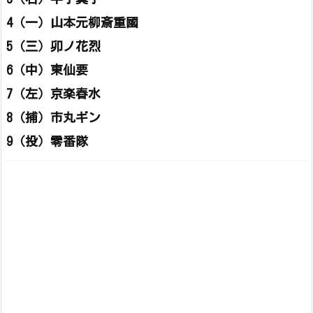
4（一）山本元柳斎重國
5（三）卯ノ花烈
6（中）東仙要
7（左）京楽春水
8（捕）市丸ギン
9（投）零番隊