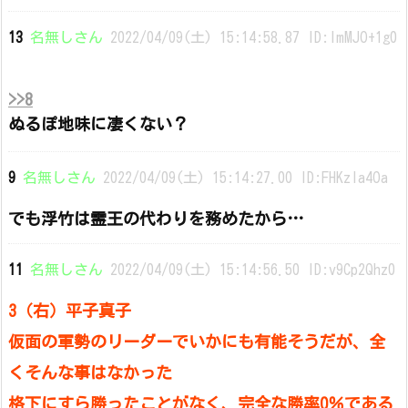
13
名無しさん
2022/04/09(土) 15:14:58.87 ID:ImMJO+1g0
>>8
ぬるぽ地味に凄くない？
9
名無しさん
2022/04/09(土) 15:14:27.00 ID:FHKzIa4Oa
でも浮竹は霊王の代わりを務めたから…
11
名無しさん
2022/04/09(土) 15:14:56.50 ID:v9Cp2Qhz0
3（右）平子真子
仮面の軍勢のリーダーでいかにも有能そうだが、全
くそんな事はなかった
格下にすら勝ったことがなく、完全な勝率0％である