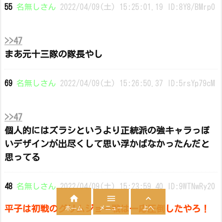
55
名無しさん
2022/04/09(土) 15:25:01.19 ID:8Y8/BMrp0
>>47
まあ元十三隊の隊長やし
69
名無しさん
2022/04/09(土) 15:26:50.37 ID:5rsYp79cM
>>47
個人的にはズラシというより正統派の強キャラっぽ
いデザインが出尽くして思い浮かばなかったんだと
思ってる
48
名無しさん
2022/04/09(土) 15:23:59.40 ID:9WTNwRy20



平子は初戦のグリムジョー戦は一応圧倒したやろ！
メニュー
上へ
ホーム