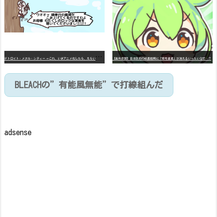
デ
トロイト・メタル・シティー ⇐これ、いまアニメ化したら、えらいことになってたよな？
【高市悲報】日本政府の成長戦略に「暗号資産」が消えるいったいなぜ…？
BLEACHの”有能風無能”で打線組んだ
adsense