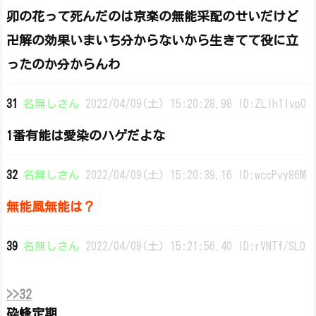
卯の花って死んだのは京楽の無能采配のせいだけど
卍解の効果いまいち分からないから生きてて役に立
ったのか分からんわ
31
名無しさん
2022/04/09(土) 15:20:28.98 ID:ZLIh1lvp0
1番有能は愛染のハゲだよな
32
名無しさん
2022/04/09(土) 15:20:39.16 ID:wccPvy86M
無能風無能は？
39
名無しさん
2022/04/09(土) 15:21:56.40 ID:rVNTf/SL0
>>32
砕蜂定期