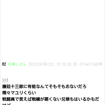
62
名無しさん
2022/04/09(土) 15:25:52.05 ID:he7/ZmDfM
>>1
護廷十三隊に有能なんてそもそもおないだろ
精々マユリくらい
戦闘員で言えば戦績が悪くない兄様もはいるかもだ