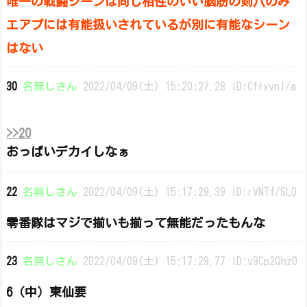
唯一の戦闘シーンは同じ相性のいい脳筋の剣八のみ
エアプには有能扱いされているが別に有能なシーン
はない
30
名無しさん
2022/04/09(土) 15:20:27.28 ID:Cf+xvnI/a
>>20
おっぱいデカイしなぁ
22
名無しさん
2022/04/09(土) 15:17:29.39 ID:rVNTf/SL0
零番隊はマジで揃いも揃って無能だったもんな
23
名無しさん
2022/04/09(土) 15:17:29.77 ID:v9Cp2Qhz0
6（中）東仙要