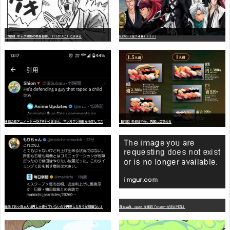
【朗報】ギャグ漫画の最高傑作、「パタリロ」に決まる
BLEACH（全７４巻）?!!!!!
嫌
儲公認アニメーターのげそいくおさん、マンガワン騒動を冷笑してスーパー大炎上
【朗報】美樹さやか、愛国に目覚める
識者「我々日本人は円しか使っていないので円安になろうが問題ない」
日本生命、OpenAIを提訴「ChatGPTが非弁行為」