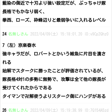
藍染の側近で十刃より強い設定だが、ぶっちゃけ隊
長格でもかなり弱く、
拳西、ローズ、砕蜂辺りと最弱争いに入れるレベル
24
名無しさん
2022/04/09(土) 15:18:01.20 ID:v9Cp2Qhz0
7（左）京楽春水
強キャラだが、ロバートとかいう雑魚に片目を潰さ
れる
始解でスタークに勝ったことが評価されているが、
隊長格4対1の多勢に無勢で、攻撃は全て他の隊長が
受けてくれたからである
タイマンで卍解使うよりスターク側にハンデがある
26
名無しさん
2022/04/09(土) 15:19:38.99 ID:7Q154A5zd