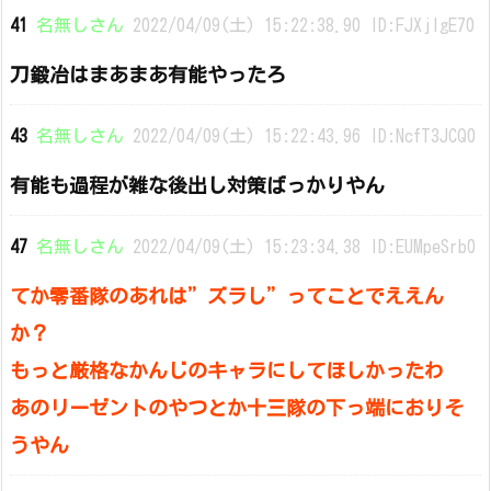
41
名無しさん
2022/04/09(土) 15:22:38.90 ID:FJXjIgE70
刀鍛冶はまあまあ有能やったろ
43
名無しさん
2022/04/09(土) 15:22:43.96 ID:NcfT3JCQ0
有能も過程が雑な後出し対策ばっかりやん
47
名無しさん
2022/04/09(土) 15:23:34.38 ID:EUMpeSrb0
てか零番隊のあれは”ズラし”ってことでええん
か？
もっと厳格なかんじのキャラにしてほしかったわ
あのリーゼントのやつとか十三隊の下っ端におりそ
うやん