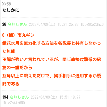
>>35
たしかに
36
名無しさん
2022/04/09(土) 15:21:25.83 ID:v9Cp2Qhz0
8（捕）市丸ギン
鏡花水月を無力化する方法を各隊長と共有しなかっ
た無能
卍解が強いと言われているが、同じ直接攻撃系の脳
筋の一護だから
互角以上に戦えただけで、搦手相手に通用するか疑
問である
194
名無しさん
2022/04/09(土) 15:51:18.77
ID:vZsAit6N0