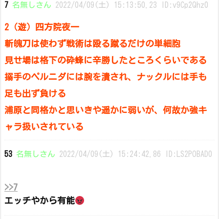
7
名無しさん
2022/04/09(土) 15:13:50.23 ID:v9Cp2Qhz0
2（遊）四方院夜一
斬魄刀は使わず戦術は殴る蹴るだけの単細胞
見せ場は格下の砕蜂に辛勝したところくらいである
搦手のペルニダには腕を潰され、ナックルには手も
足も出ず負ける
浦原と同格かと思いきや遥かに弱いが、何故か強キ
ャラ扱いされている
53
名無しさん
2022/04/09(土) 15:24:42.86 ID:LS2POBAD0
>>7
エッチやから有能