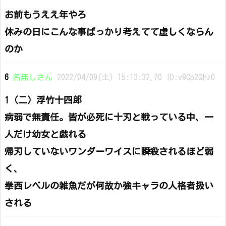
お前もうええ年やろ
休みの日にこんな事ばっかり考えてて虚しくならん
のか
6
名無しさん
2022/04/09(土) 15:13:32.70 ID:v9Cp2Qhz0
1（二）浮竹十四郎
病弱で無責任。皆が必死に十刃と戦っている中、一
人だけ幼女と戯れる
帰刃していないワンダーワイスに瞬殺されるほど弱
く、
拳西レベルの雑魚だが何故か強キャラの人格者扱い
される