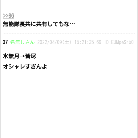
>>36
無能隊長共に共有してもな…
37
名無しさん
2022/04/09(土) 15:21:35.69 ID:EUMpeSrb0
水無月→皆尽
オシャレすぎんよ