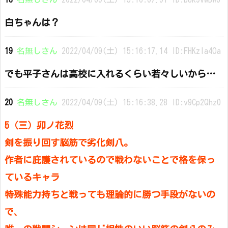
白ちゃんは？
19
名無しさん
2022/04/09(土) 15:16:17.14 ID:FHKzIa4Oa
でも平子さんは高校に入れるくらい若々しいから…
20
名無しさん
2022/04/09(土) 15:16:38.28 ID:v9Cp2Qhz0
5（三）卯ノ花烈
剣を振り回す脳筋で劣化剣八。
作者に庇護されているので戦わないことで格を保っ
ているキャラ
特殊能力持ちと戦っても理論的に勝つ手段がないの
で、