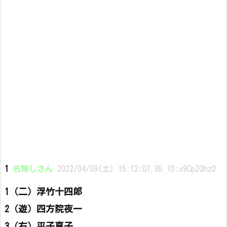
1
名無しさん
2022/04/09(土) 15:12:07.95 ID:v9Cp2Qhz0
1（二）浮竹十四郎
2（遊）四方院夜一
3（右）平子真子