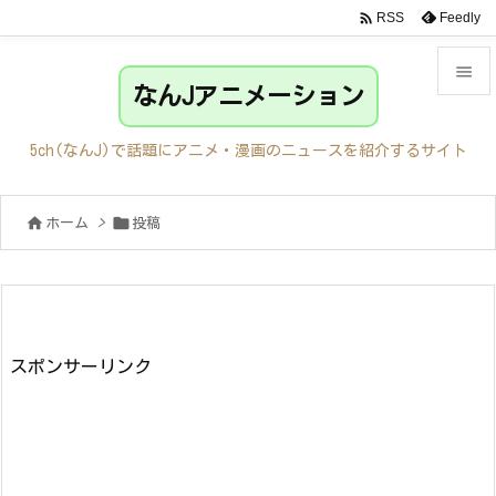

Feedly
RSS

なんJアニメーション

メニュ
5ch(なんJ)で話題にアニメ・漫画のニュースを紹介するサイト

サイド


ホーム
>
投稿

前へ

次へ

検索
スポンサーリンク