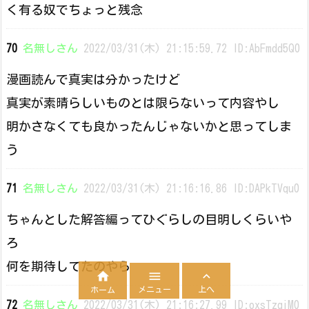
く有る奴でちょっと残念
70
名無しさん
2022/03/31(木) 21:15:59.72 ID:AbFmdd5Q0
漫画読んで真実は分かったけど
真実が素晴らしいものとは限らないって内容やし
明かさなくても良かったんじゃないかと思ってしま
う
71
名無しさん
2022/03/31(木) 21:16:16.86 ID:DAPkTVqu0
ちゃんとした解答編ってひぐらしの目明しくらいや
ろ
何を期待してたのやら



メニュー
上へ
ホーム
72
名無しさん
2022/03/31(木) 21:16:27.99 ID:oxsTzqiM0