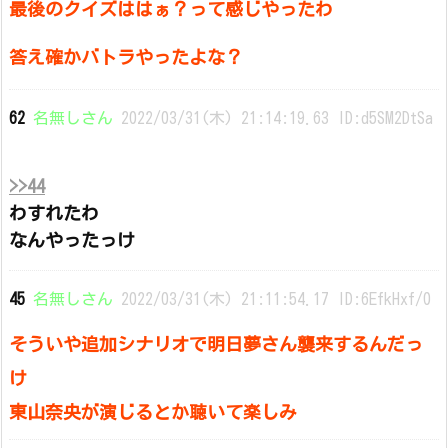
最後のクイズははぁ？って感じやったわ
答え確かバトラやったよな？
62
名無しさん
2022/03/31(木) 21:14:19.63 ID:d5SM2DtSa
>>44
わすれたわ
なんやったっけ
45
名無しさん
2022/03/31(木) 21:11:54.17 ID:6EfkHxf/0
そういや追加シナリオで明日夢さん襲来するんだっ
け
東山奈央が演じるとか聴いて楽しみ