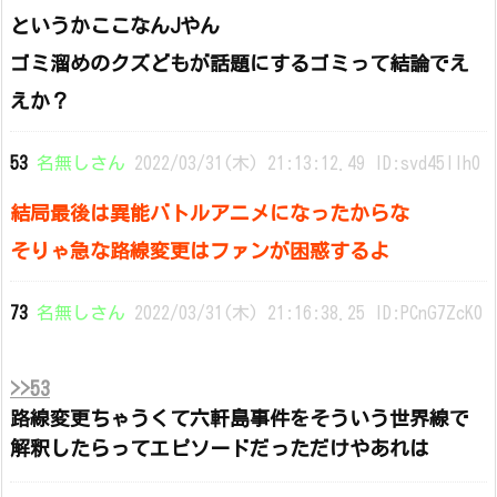
というかここなんJやん
ゴミ溜めのクズどもが話題にするゴミって結論でえ
えか？
53
名無しさん
2022/03/31(木) 21:13:12.49 ID:svd45llh0
結局最後は異能バトルアニメになったからな
そりゃ急な路線変更はファンが困惑するよ
73
名無しさん
2022/03/31(木) 21:16:38.25 ID:PCnG7ZcK0
>>53
路線変更ちゃうくて六軒島事件をそういう世界線で
解釈したらってエピソードだっただけやあれは