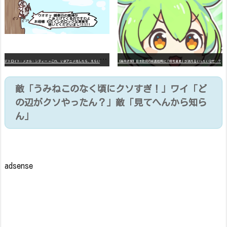
デ
トロイト・メタル・シティー ⇐これ、いまアニメ化したら、えらいことになってたよな？
【高市悲報】日本政府の成長戦略に「暗号資産」が消えるいったいなぜ…？
敵「うみねこのなく頃にクソすぎ！」ワイ「ど
の辺がクソやったん？」敵「見てへんから知ら
ん」
adsense