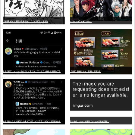
【朗報】ギャグ漫画の最高傑作、「パタリロ」に決まる
BLEACH（全７４巻）?!!!!!
嫌
儲公認アニメーターのげそいくおさん、マンガワン騒動を冷笑してスーパー大炎上
【朗報】美樹さやか、愛国に目覚める
識者「我々日本人は円しか使っていないので円安になろうが問題ない」
日本生命、OpenAIを提訴「ChatGPTが非弁行為」