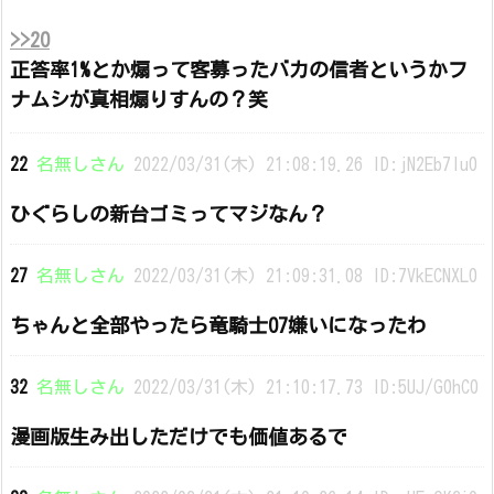
>>20
正答率1%とか煽って客募ったバカの信者というかフ
ナムシが真相煽りすんの？笑
22
名無しさん
2022/03/31(木) 21:08:19.26 ID:jN2Eb7Iu0
ひぐらしの新台ゴミってマジなん？
27
名無しさん
2022/03/31(木) 21:09:31.08 ID:7VkECNXL0
ちゃんと全部やったら竜騎士07嫌いになったわ
32
名無しさん
2022/03/31(木) 21:10:17.73 ID:5UJ/G0hC0
漫画版生み出しただけでも価値あるで