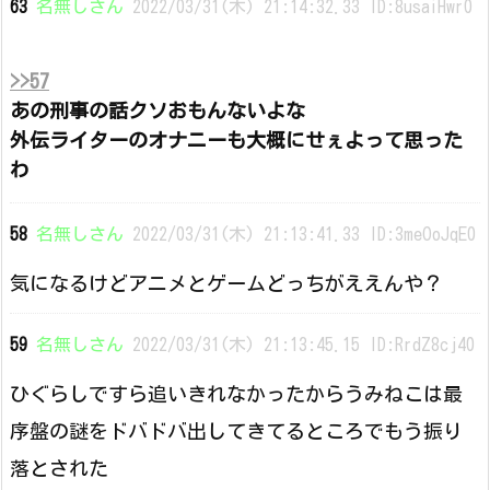
63
名無しさん
2022/03/31(木) 21:14:32.33 ID:8usaiHwr0
>>57
あの刑事の話クソおもんないよな
外伝ライターのオナニーも大概にせぇよって思った
わ
58
名無しさん
2022/03/31(木) 21:13:41.33 ID:3meOoJqE0
気になるけどアニメとゲームどっちがええんや？
59
名無しさん
2022/03/31(木) 21:13:45.15 ID:RrdZ8cj40
ひぐらしですら追いきれなかったからうみねこは最
序盤の謎をドバドバ出してきてるところでもう振り
落とされた