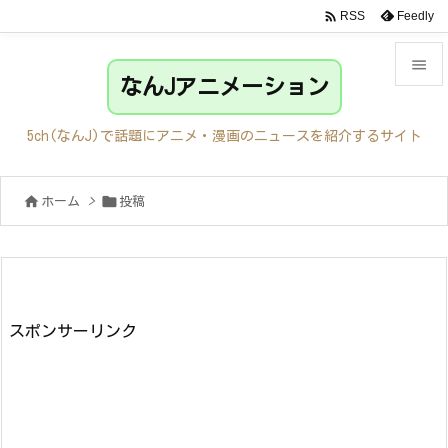

Feedly
RSS

なんJアニメーション

メニュ
5ch(なんJ)で話題にアニメ・漫画のニュースを紹介するサイト

サイド


ホーム
>
投稿

前へ

次へ

検索
スポンサーリンク