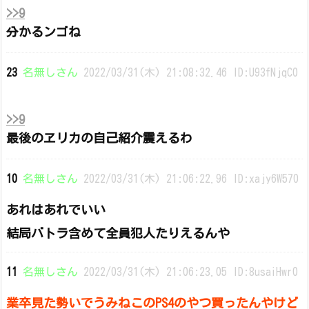
>>9
分かるンゴね
23
名無しさん
2022/03/31(木) 21:08:32.46 ID:U93fNjqC0
>>9
最後のヱリカの自己紹介震えるわ
10
名無しさん
2022/03/31(木) 21:06:22.96 ID:xajy6W570
あれはあれでいい
結局バトラ含めて全員犯人たりえるんや
11
名無しさん
2022/03/31(木) 21:06:23.05 ID:8usaiHwr0
業卒見た勢いでうみねこのPS4のやつ買ったんやけど