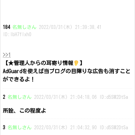
184
名無しさん
2022/03/31(木) 21:39:38.41
ID:lbH7flxh0
>>1
【★管理人からの耳寄り情報
】
AdGuardを使えば当ブログの目障りな広告も消すこと
ができるよ！
2
名無しさん
2022/03/31(木) 21:04:18.06 ID:d5SM2DtSa
所詮、この程度よ
3
名無しさん
2022/03/31(木) 21:04:32.90 ID:d5SM2DtSa