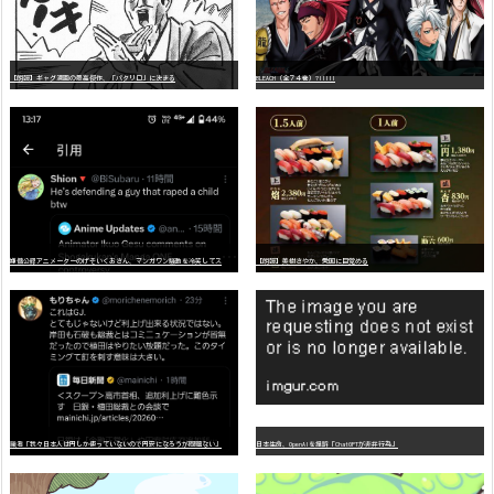
【朗報】ギャグ漫画の最高傑作、「パタリロ」に決まる
BLEACH（全７４巻）?!!!!!
嫌
儲公認アニメーターのげそいくおさん、マンガワン騒動を冷笑してスーパー大炎上
【朗報】美樹さやか、愛国に目覚める
識者「我々日本人は円しか使っていないので円安になろうが問題ない」
日本生命、OpenAIを提訴「ChatGPTが非弁行為」