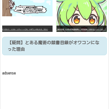
デ
トロイト・メタル・シティー ⇐これ、いまアニメ化したら、えらいことになってたよな？
【高市悲報】日本政府の成長戦略に「暗号資産」が消えるいったいなぜ…？
【疑問】とある魔術の禁書目録がオワコンにな
った理由
adsense