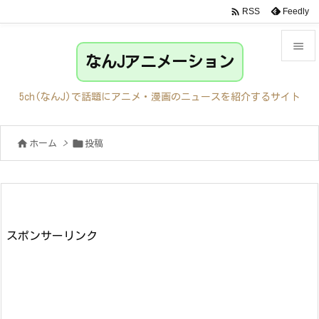

Feedly
RSS

なんJアニメーション

メニュ
5ch(なんJ)で話題にアニメ・漫画のニュースを紹介するサイト

サイド


ホーム
>
投稿

前へ

次へ

検索
スポンサーリンク