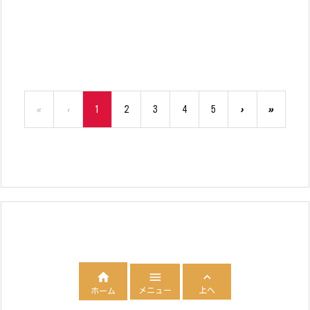
«
‹
1
2
3
4
5
›
»



メニュー
上へ
ホーム