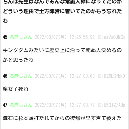
ちんぽ先生はなんであんな常識人枠になってたのか
どういう理由で土方陣営に着いてたのかもう忘れた
わ
45
名無しさん
2022/03/07(月) 12:26:56.92 ID:asVuGJMQd
キングダムみたいに歴史上に沿って死ぬ人決めるの
かと思ったわ
46
名無しさん
2022/03/07(月) 12:27:03.63 ID:DZ0EGfbk0
腐女子死ね
47
名無しさん
2022/03/07(月) 12:27:08.77 ID:U5QlZ/AUp
流石に杉本頭打たれてからの復帰が早すぎて萎えた