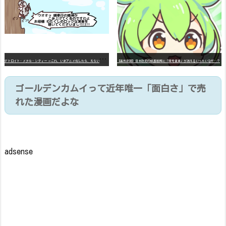
デ
トロイト・メタル・シティー ⇐これ、いまアニメ化したら、えらいことになってたよな？
【高市悲報】日本政府の成長戦略に「暗号資産」が消えるいったいなぜ…？
ゴールデンカムイって近年唯一「面白さ」で売
れた漫画だよな
adsense