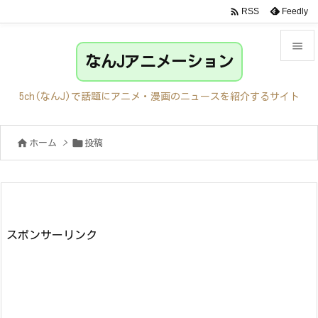

Feedly
RSS

なんJアニメーション

メニュ
5ch(なんJ)で話題にアニメ・漫画のニュースを紹介するサイト

サイド


ホーム
>
投稿

前へ

次へ

検索
スポンサーリンク