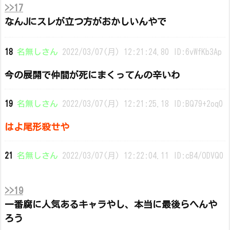
>>17
なんJにスレが立つ方がおかしいんやで
18
名無しさん
2022/03/07(月) 12:21:24.80 ID:6vWfKb3Ap
今の展開で仲間が死にまくってんの辛いわ
19
名無しさん
2022/03/07(月) 12:21:25.18 ID:BQ79+2oq0
はよ尾形殺せや
21
名無しさん
2022/03/07(月) 12:22:04.11 ID:cB4/ODVQ0
>>19
一番腐に人気あるキャラやし、本当に最後らへんや
ろう