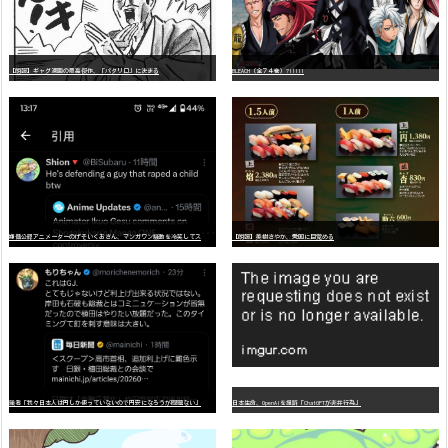
【朗報】ギャグ漫画の最高傑作、「パタリロ」に決まる
BLEACH（全７４巻）?!!!!!
嫌
儲公認アニメーターのげそいくおさん、マンガワン騒動を冷笑してスーパー大炎上
【朗報】美樹さやか、愛国に目覚める
識者「我々日本人は円しか使っていないので円安になろうが問題ない」
日本生命、OpenAIを提訴「ChatGPTが非弁行為」