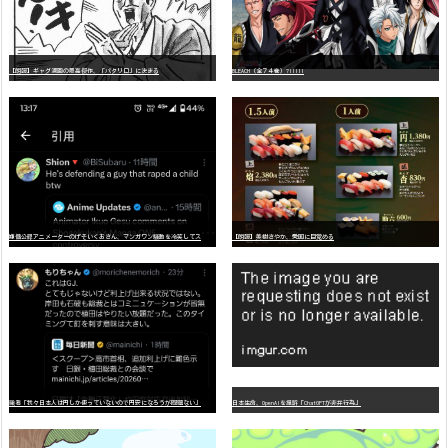
【朗報】ギャグ漫画の最高傑作、「パタリロ」に決まる
BLEACH（全７４巻）?!!!!!
嫌
儲公認アニメーターのげそいくおさん、マンガワン騒動を冷笑してスーパー大炎上
【朗報】美樹さやか、愛国に目覚める
識者「我々日本人は円しか使っていないので円安になろうが問題ない」
日本生命、OpenAIを提訴「ChatGPTが非弁行為」