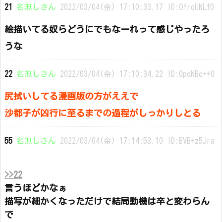
21
名無しさん
2022/03/04(金) 17:10:33.17 ID:OfrqUNLf0
絵描いてる奴らどうにでもなーれって感じやったろ
うな
22
名無しさん
2022/03/04(金) 17:10:34.22 ID:0poNBq++0
尻拭いしてる漫画版の方がええで
沙都子が凶行に至るまでの過程がしっかりしとる
55
名無しさん
2022/03/04(金) 17:14:53.10 ID:BVB+z5Jra
>>22
言うほどかなぁ
描写が細かくなっただけで結局動機は卒と変わらん
で