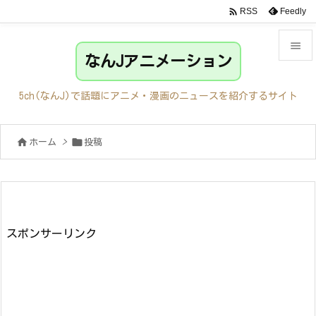

Feedly
RSS

なんJアニメーション

メニュ
5ch(なんJ)で話題にアニメ・漫画のニュースを紹介するサイト

サイド


ホーム
>
投稿

前へ

次へ

検索
スポンサーリンク