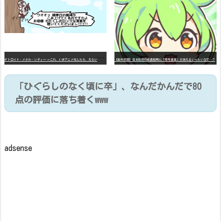
デ
トロイト・メタル・シティー ⇐これ、いまアニメ化したら、えらいことになってたよな？
【高市悲報】日本政府の成長戦略に「暗号資産」が消えるいったいなぜ…？
「ひぐらしのなく頃に卒」、なんだかんだで80
点の評価に落ち着くwww
adsense