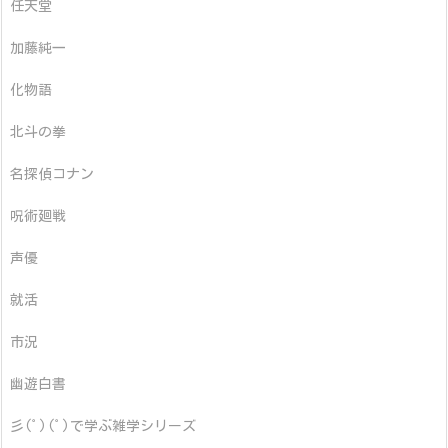
任天堂
加藤純一
化物語
北斗の拳
名探偵コナン
呪術廻戦
声優
就活
市況
幽遊白書
彡(ﾟ)(ﾟ)で学ぶ雑学シリーズ