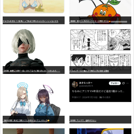
そもそも名字が「八奈見」って時点で明らかにヒロインじゃないだろ
【画像】海外で人気のキャラクターが開示される
wwwwwwwwwwwwwwwwwwwwwwwwwwwwwwwwwwwwwwwwwwwwwwwww
【
悲報】世間じゃ神ゲー扱いされてるけど個人的には「つまんねえ……」と思ったゲーム挙げてけ
ドラゴンボールで魔人ブウ編の人気が微妙な理由
【高市悲報】実はエロ同人でしか知らないアニメキャラ
【悲報】アニサマ、超絶ガラコン