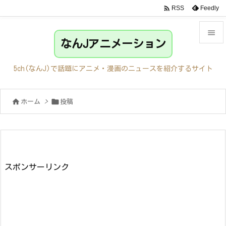

Feedly
RSS

なんJアニメーション

メニュ
5ch(なんJ)で話題にアニメ・漫画のニュースを紹介するサイト

サイド


ホーム
>
投稿

前へ

次へ

検索
スポンサーリンク