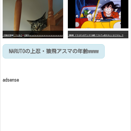
【
画像】ドラゴボZのアニオリ神回「ブルマvs巨大カニ」がこちら。ナメック星の海にドラゴボを落としたブルマと巨大カニのバトル
【石破悲報
】ヤニねこ
の原作ｗｗｗｗｗｗｗｗｗｗｗｗｗｗｗｗｗｗｗ
NARUTOの上忍・猿飛アスマの年齢wwww
adsense