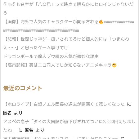
そもそも名字が「八奈見」って時点で明らかにヒロインじゃないだ
ろ
【画像】海外で人気のキャラクターが開示される
wwwwwwwwwwwwww
wwwwwwwwwwwwwwwwwwwwwwwwwwwwwwwwwww
【悲報】世間じゃ神ゲー扱いされてるけど個人的には「つまんね
え……」と思ったゲーム挙げてけ
ドラゴンボールで魔人ブウ編の人気が微妙な理由
【高市悲報】実はエロ同人でしか知らないアニメキャラ
最近のコメント
【ホロライブ】白銀ノエル団長の過去が闇深くて悲しくなった
に
匿名
より
アスペの息子「ダイの大冒険が値下げされてついに2,000円切りまし
たね」
に
匿名
より
福本伸行監修「ポケットモンスター」にありがちなことwww
に