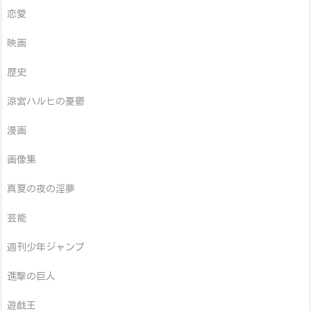
恋愛
映画
歴史
涼宮ハルヒの憂鬱
漫画
画像集
真夏の夜の淫夢
芸能
週刊少年ジャンプ
進撃の巨人
遊戯王