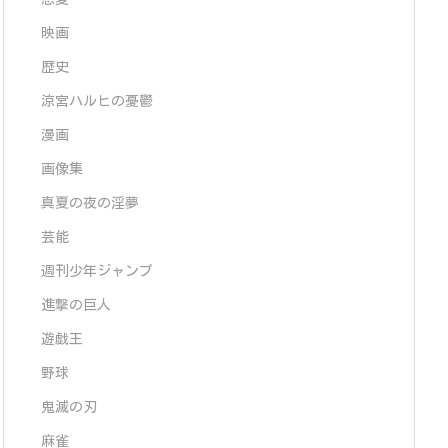
映画
歴史
涼宮ハルヒの憂鬱
漫画
画像集
真夏の夜の淫夢
芸能
週刊少年ジャンプ
進撃の巨人
遊戯王
野球
鬼滅の刃
麻雀