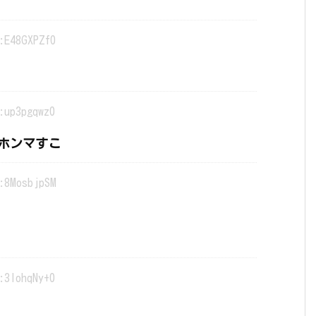
:E48GXPZf0
:up3pgqwz0
ホンマすこ
:8MosbjpSM
:3lohqNy+0