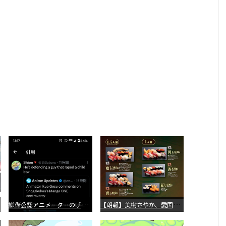
嫌
儲公認アニメーターのげそいくおさん、マンガワン騒動を冷笑してスーパー大炎上
【
朗報】美樹さやか、愛国に目覚める