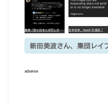
識
者「我々日本人は円しか使っていないので円安になろうが問題ない」
日
本生命、OpenAIを提訴「ChatGPTが非弁行為」
新田美波さん、集団レイ
adsense