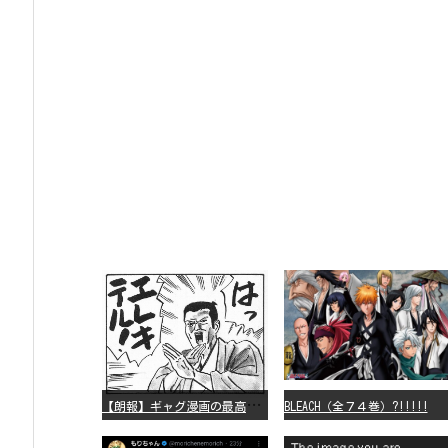
【
朗報】ギャグ漫画の最高傑作、「パタリロ」に決まる
BLEACH（全７４巻）?!!!!!