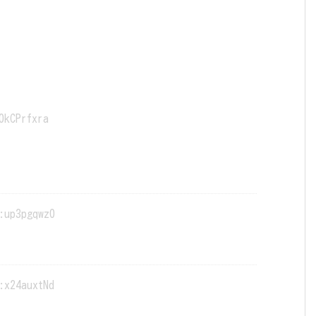
0kCPrfxra
:up3pgqwz0
:x24auxtNd