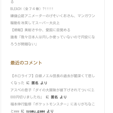
る
BLEACH（全７４巻）?!!!!!
嫌儲公認アニメーターのげそいくおさん、マンガワン
騒動を冷笑してスーパー大炎上
【朗報】美樹さやか、愛国に目覚める
識者「我々日本人は円しか使っていないので円安にな
ろうが問題ない」
最近のコメント
【ホロライブ】白銀ノエル団長の過去が闇深くて悲し
くなった
に
匿名
より
アスペの息子「ダイの大冒険が値下げされてついに2,
000円切りましたね」
に
匿名
より
福本伸行監修「ポケットモンスター」にありがちなこ
とwww
に
syamu_game
より