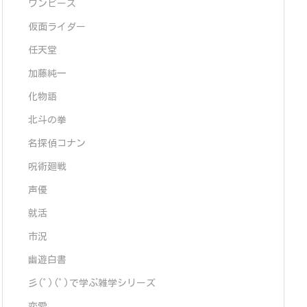
ワンピース
仮面ライダー
任天堂
加藤純一
化物語
北斗の拳
名探偵コナン
呪術廻戦
声優
就活
市況
幽遊白書
彡(ﾟ)(ﾟ)で学ぶ雑学シリーズ
恋愛