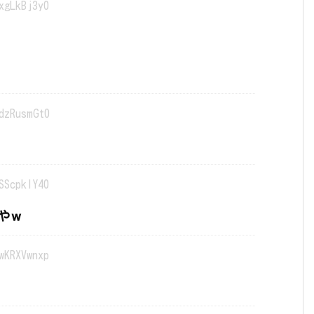
xgLkBj3y0
dzRusmGt0
SScpklY40
やｗ
wKRXVwnxp