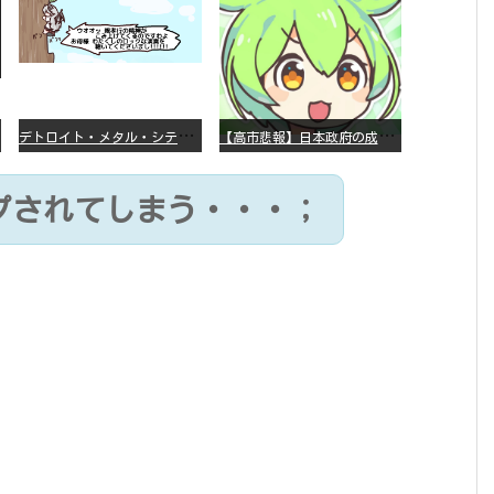
デ
トロイト・メタル・シティー ⇐これ、いまアニメ化したら、えらいことになってたよな？
【
高市悲報】日本政府の成長戦略に「暗号資産」が消えるいったいなぜ…？
プされてしまう・・・；