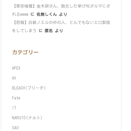
【東京喰種】金木研さん、敗北した挙げ句ダルマにさ
れるwwww
に
名無しくん
より
【悲報】白銀ノエルの中の人、とんでもないエロ配信
をしてしまう
に
匿名
より
カテゴリー
APEX
AV
BLEACH(ブリーチ)
Fate
IT
NARUTO(ナルト)
SAO