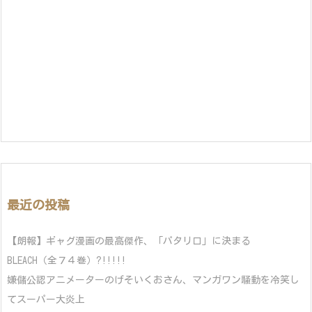
最近の投稿
【朗報】ギャグ漫画の最高傑作、「パタリロ」に決まる
BLEACH（全７４巻）?!!!!!
嫌儲公認アニメーターのげそいくおさん、マンガワン騒動を冷笑し
てスーパー大炎上