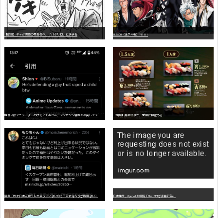
【朗報】ギャグ漫画の最高傑作、「パタリロ」に決まる
BLEACH（全７４巻）?!!!!!
嫌
儲公認アニメーターのげそいくおさん、マンガワン騒動を冷笑してスーパー大炎上
【朗報】美樹さやか、愛国に目覚める
識者「我々日本人は円しか使っていないので円安になろうが問題ない」
日本生命、OpenAIを提訴「ChatGPTが非弁行為」