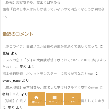
【朗報】美樹さやか、愛国に目覚める
識者「我々日本人は円しか使っていないので円安になろうが問題な
い」
最近のコメント
【ホロライブ】白銀ノエル団長の過去が闇深くて悲しくなった
に
匿名
より
アスペの息子「ダイの大冒険が値下げされてついに2,000円切りまし
たね」
に
匿名
より
福本伸行監修「ポケットモンスター」にありがちなことwww
に
syamu_game
より
【東京喰種】金木研さん、敗北した挙げ句ダルマにされるwwww
に
名無しくん
より



【悲報】白銀ノエルの中の人、とんでもないエロ配信をしてしまう
メニュー
上へ
ホーム
に
匿名
より