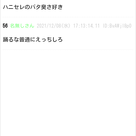
ハニセレのバタ臭さ好き
56
名無しさん
2021/12/08(水) 17:13:14.11 ID:BvAWjl8p0
踊るな普通にえっちしろ