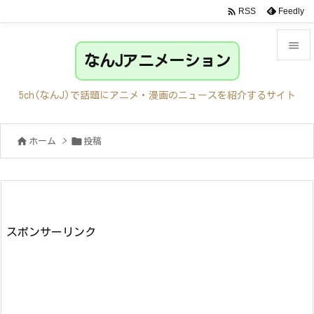

Feedly
RSS

なんJアニメーション

メニュ
5ch(なんJ)で話題にアニメ・漫画のニュースを紹介するサイト

サイド


ホーム
>
投稿

前へ

次へ

検索
スポンサーリンク