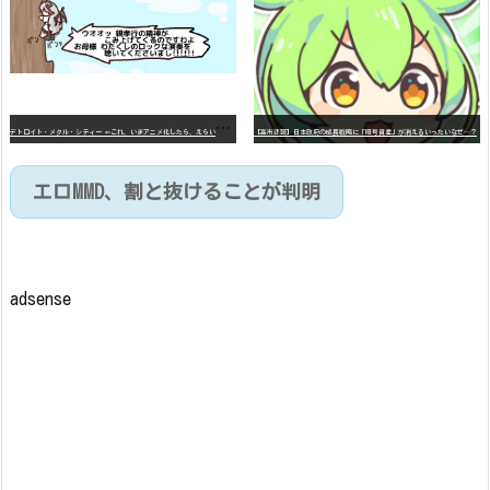
デ
トロイト・メタル・シティー ⇐これ、いまアニメ化したら、えらいことになってたよな？
【高市悲報】日本政府の成長戦略に「暗号資産」が消えるいったいなぜ…？
エロMMD、割と抜けることが判明
adsense