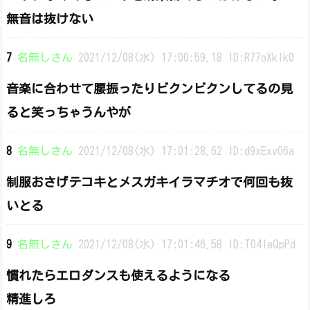
無音は抜けない
7
名無しさん
2021/12/08(水) 17:00:59.18 ID:R77oXkIk0
音楽に合わせて腰振ったりビクンビクンしてるの見
ると笑っちゃうんやが
8
名無しさん
2021/12/08(水) 17:01:28.62 ID:d9xExv06a
制服おさげテコキとメスガキイラマチオで何回も抜
いとる
9
名無しさん
2021/12/08(水) 17:01:46.58 ID:T04IeQpPd
慣れたらエロダンスも使えるようになる
精進しろ