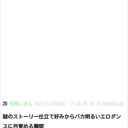
20
名無しさん
2021/12/08(水) 17:04:28.34 ID:KmfDtDjd0
謎のストーリー仕立て好みからバカ明るいエロダン
スに目覚める瞬間