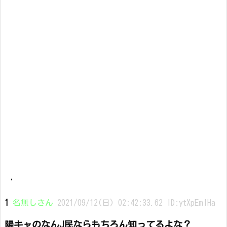
‘
1
名無しさん
2021/09/12(日) 02:42:33.62 ID:ytXpEmIHa
陽キャのなんJ民ならもちろん知ってるよな？