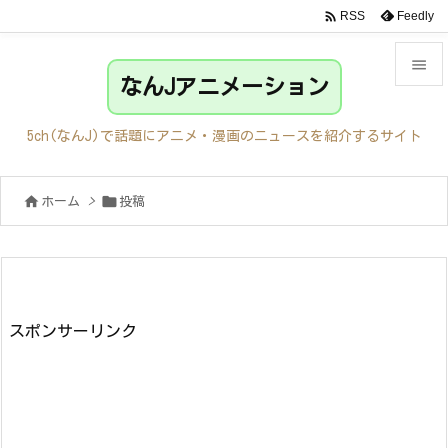

Feedly
RSS

なんJアニメーション

メニュ
5ch(なんJ)で話題にアニメ・漫画のニュースを紹介するサイト

サイド


ホーム
>
投稿

前へ

次へ

検索
スポンサーリンク