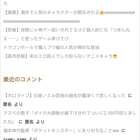
ろ
【画像】海外で人気のキャラクターが開示される
wwwwwwwwwwwwww
wwwwwwwwwwwwwwwwwwwwwwwwwwwwwwwwwww
【悲報】世間じゃ神ゲー扱いされてるけど個人的には「つまんね
え……」と思ったゲーム挙げてけ
ドラゴンボールで魔人ブウ編の人気が微妙な理由
【高市悲報】実はエロ同人でしか知らないアニメキャラ
最近のコメント
【ホロライブ】白銀ノエル団長の過去が闇深くて悲しくなった
に
匿名
より
アスペの息子「ダイの大冒険が値下げされてついに2,000円切りまし
たね」
に
匿名
より
福本伸行監修「ポケットモンスター」にありがちなことwww
に
syamu_game
より