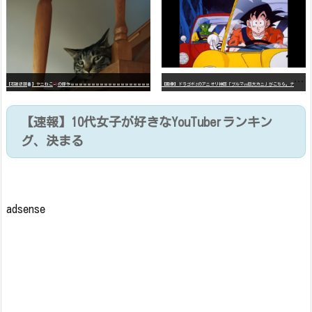
【
画像】ドラゴボZのアニオリ神回「ブルマvs巨大カニ」がこちら。ナメック星の海にドラゴボを落としたブルマと巨大カニのバトル
【石破悲報
】ヤニねこ
の原作ｗｗｗｗｗｗｗｗｗｗｗｗｗｗｗｗｗｗｗ
【速報】10代女子が好きなYouTuberランキン
グ、決まる
adsense