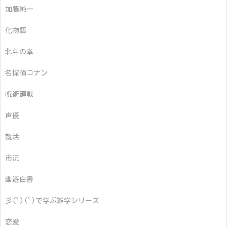
加藤純一
化物語
北斗の拳
名探偵コナン
呪術廻戦
声優
就活
市況
幽遊白書
彡(ﾟ)(ﾟ)で学ぶ雑学シリーズ
恋愛