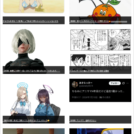
そもそも名字が「八奈見」って時点で明らかにヒロインじゃないだろ
【画像】海外で人気のキャラクターが開示される
wwwwwwwwwwwwwwwwwwwwwwwwwwwwwwwwwwwwwwwwwwwwwwwww
【
悲報】世間じゃ神ゲー扱いされてるけど個人的には「つまんねえ……」と思ったゲーム挙げてけ
ドラゴンボールで魔人ブウ編の人気が微妙な理由
【高市悲報】実はエロ同人でしか知らないアニメキャラ
【悲報】アニサマ、超絶ガラコン