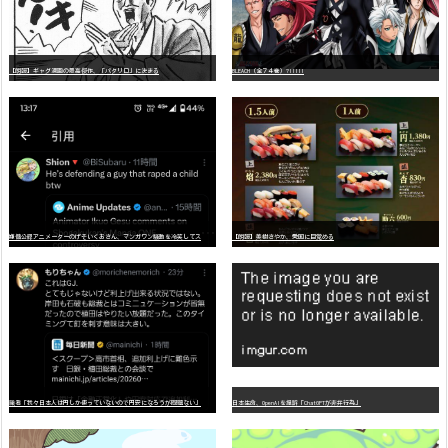
【朗報】ギャグ漫画の最高傑作、「パタリロ」に決まる
BLEACH（全７４巻）?!!!!!
嫌
儲公認アニメーターのげそいくおさん、マンガワン騒動を冷笑してスーパー大炎上
【朗報】美樹さやか、愛国に目覚める
識者「我々日本人は円しか使っていないので円安になろうが問題ない」
日本生命、OpenAIを提訴「ChatGPTが非弁行為」