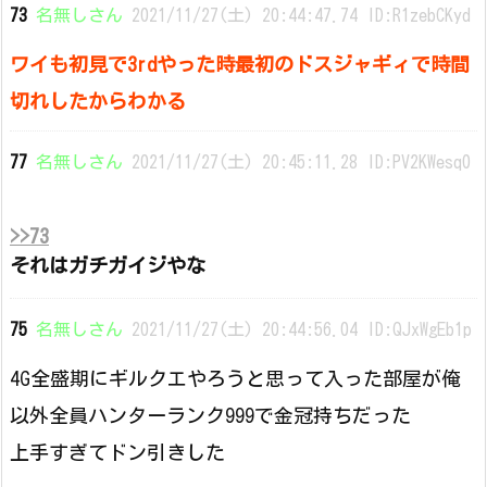
73
名無しさん
2021/11/27(土) 20:44:47.74 ID:R1zebCKyd
ワイも初見で3rdやった時最初のドスジャギィで時間
切れしたからわかる
77
名無しさん
2021/11/27(土) 20:45:11.28 ID:PV2KWesq0
>>73
それはガチガイジやな
75
名無しさん
2021/11/27(土) 20:44:56.04 ID:QJxWgEb1p
4G全盛期にギルクエやろうと思って入った部屋が俺
以外全員ハンターランク999で金冠持ちだった
上手すぎてドン引きした