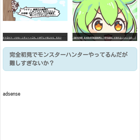
デ
トロイト・メタル・シティー ⇐これ、いまアニメ化したら、えらいことになってたよな？
【高市悲報】日本政府の成長戦略に「暗号資産」が消えるいったいなぜ…？
完全初見でモンスターハンターやってるんだが
難しすぎないか？
adsense