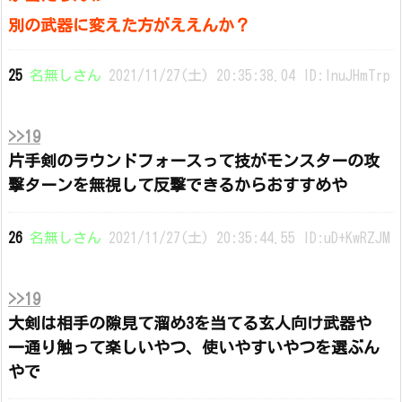
別の武器に変えた方がええんか？
25
名無しさん
2021/11/27(土) 20:35:38.04 ID:lnuJHmTrp
>>19
片手剣のラウンドフォースって技がモンスターの攻
撃ターンを無視して反撃できるからおすすめや
26
名無しさん
2021/11/27(土) 20:35:44.55 ID:uD+KwRZJM
>>19
大剣は相手の隙見て溜め3を当てる玄人向け武器や
一通り触って楽しいやつ、使いやすいやつを選ぶん
やで