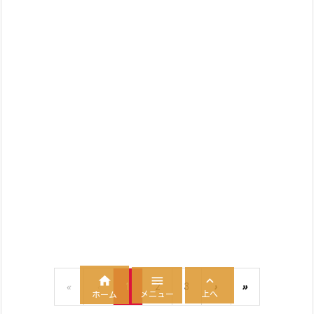



«
‹
1
2
3
›
»
メニュー
上へ
ホーム