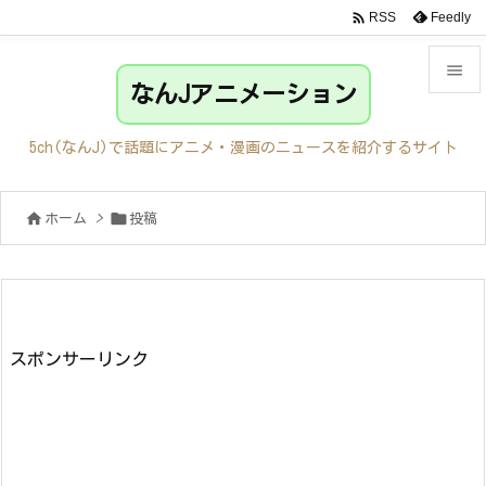

Feedly
RSS

なんJアニメーション

メニュ
5ch(なんJ)で話題にアニメ・漫画のニュースを紹介するサイト

サイド


ホーム
>
投稿

前へ

次へ

検索
スポンサーリンク