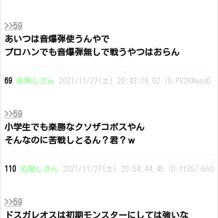
>>59
あいつは音爆弾使うんやで
プロハンでも音爆弾無しで戦うやつはおらん
69
名無しさん
2021/11/27(土) 20:43:10.62 ID:PV2KWesq0
>>59
小学生でも楽勝なクソザコボスやん
そんなのに苦戦しとるん？君？ｗ
110
名無しさん
2021/11/27(土) 20:54:44.45 ID:ft3G/ibh0
>>59
ドスガレオスは初期モンスターにしては強いな