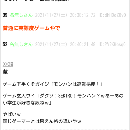
39
名無しさん
2021/11/27(土) 20:38:12.72 ID:dhH0oZ8y0
普通に高難度ゲームやで
52
名無しさん
2021/11/27(土) 20:40:21.48 ID:PV2KWesq0
>>39
草
ゲーム下手くそガイジ「モンハンは高難易度！」
ゲーム玄人ワイ「ダクソ！SEKIRO！モンハン？ｗあーあの
小学生が好きな奴ねｗ」
やばいｗ
同じゲーマーとは思えん格の違いやｗ