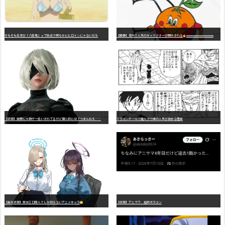
そもそも名字が「八奈見」って時点で明らかにヒロインじゃないだろ
【画像】海外で人気のキャラクターが開示される
wwwwwwwwwwwwwwwwwwwwwwwwwwwwwwwwwwwwwwwwwwwwwwwww
【
悲報】世間じゃ神ゲー扱いされてるけど個人的には「つまんねえ……」と思ったゲーム挙げてけ
ドラゴンボールで魔人ブウ編の人気が微妙な理由
【高市悲報】実はエロ同人でしか知らないアニメキャラ
【悲報】アニサマ、超絶ガラコン