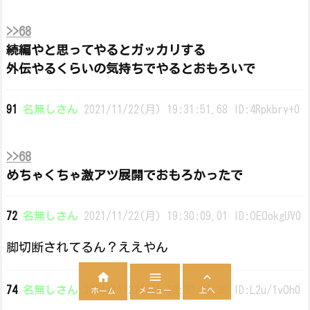
>>68
続編やと思ってやるとガッカリする
外伝やるくらいの気持ちでやるとおもろいで
91
名無しさん
2021/11/22(月) 19:31:51.68 ID:4Rpkbry+0
>>68
めちゃくちゃ激アツ展開でおもろかったで
72
名無しさん
2021/11/22(月) 19:30:09.01 ID:OEOokgUV0
脚切断されてるん？ええやん



74
名無しさん
2021/11/22(月) 19:30:23.39 ID:L2u/1vOh0
メニュー
上へ
ホーム