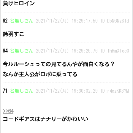
負けヒロイン
62
名無しさん
2021/11/22(月) 19:29:17.50 ID:DbNGNzSId
鈴羽すこ
64
名無しさん
2021/11/22(月) 19:29:25.76 ID:lhHmXToc0
今ルルーシュっての見てるんやが面白くなる？
なんか主人公がロボに乗ってる
71
名無しさん
2021/11/22(月) 19:30:02.29 ID:r4qzKK8YM
>>64
コードギアスはナナリーがかわいい