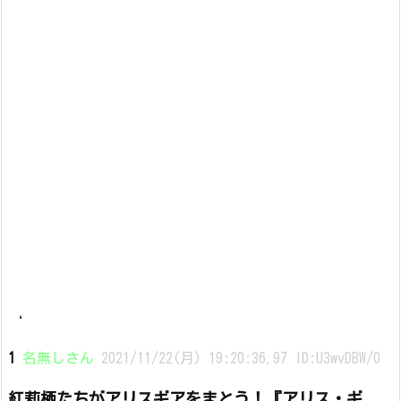
‘
1
名無しさん
2021/11/22(月) 19:20:36.97 ID:U3wvDBW/0
紅莉栖たちがアリスギアをまとう！『アリス・ギ