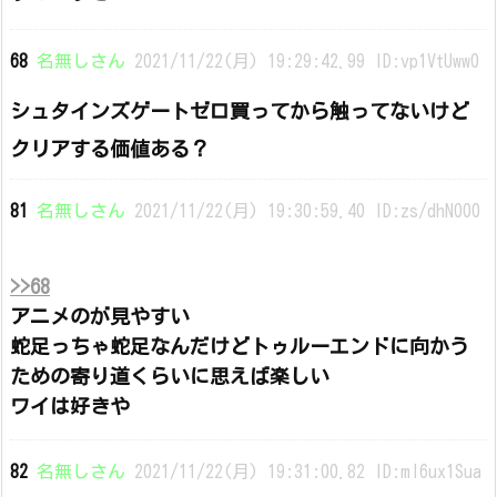
68
名無しさん
2021/11/22(月) 19:29:42.99 ID:vp1VtUww0
シュタインズゲートゼロ買ってから触ってないけど
クリアする価値ある？
81
名無しさん
2021/11/22(月) 19:30:59.40 ID:zs/dhN000
>>68
アニメのが見やすい
蛇足っちゃ蛇足なんだけどトゥルーエンドに向かう
ための寄り道くらいに思えば楽しい
ワイは好きや
82
名無しさん
2021/11/22(月) 19:31:00.82 ID:mI6ux1Sua