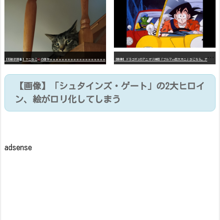
【
画像】ドラゴボZのアニオリ神回「ブルマvs巨大カニ」がこちら。ナメック星の海にドラゴボを落としたブルマと巨大カニのバトル
【石破悲報
】ヤニねこ
の原作ｗｗｗｗｗｗｗｗｗｗｗｗｗｗｗｗｗｗｗ
【画像】「シュタインズ・ゲート」の2大ヒロイ
ン、絵がロリ化してしまう
adsense