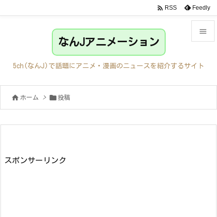

Feedly
RSS

なんJアニメーション

メニュ
5ch(なんJ)で話題にアニメ・漫画のニュースを紹介するサイト

サイド


ホーム
>
投稿

前へ

次へ

検索
スポンサーリンク