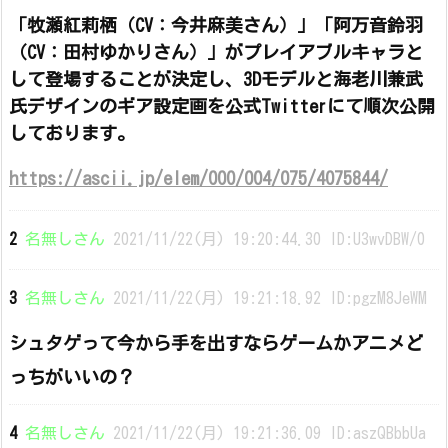
「牧瀬紅莉栖（CV：今井麻美さん）」「阿万音鈴羽
（CV：田村ゆかりさん）」がプレイアブルキャラと
して登場することが決定し、3Dモデルと海老川兼武
氏デザインのギア設定画を公式Twitterにて順次公開
しております。
https://ascii.jp/elem/000/004/075/4075844/
2
名無しさん
2021/11/22(月) 19:20:44.30 ID:U3wvDBW/0
3
名無しさん
2021/11/22(月) 19:21:18.92 ID:pgzM8JeWM
シュタゲって今から手を出すならゲームかアニメど
っちがいいの？
4
名無しさん
2021/11/22(月) 19:21:36.09 ID:aszQBbbUa