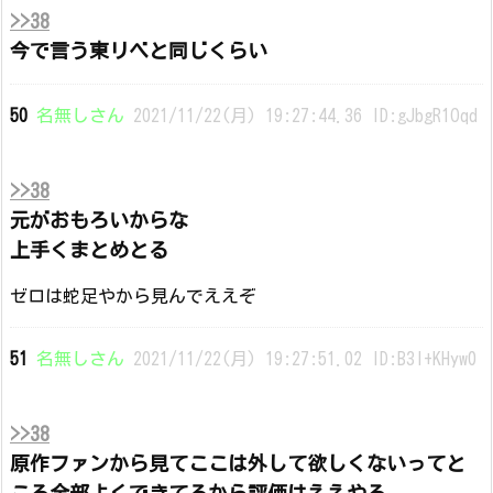
>>38
今で言う東リベと同じくらい
50
名無しさん
2021/11/22(月) 19:27:44.36 ID:gJbgR1Oqd
>>38
元がおもろいからな
上手くまとめとる
ゼロは蛇足やから見んでええぞ
51
名無しさん
2021/11/22(月) 19:27:51.02 ID:B3I+KHyw0
>>38
原作ファンから見てここは外して欲しくないってと
ころ全部よくできてるから評価はええやろ