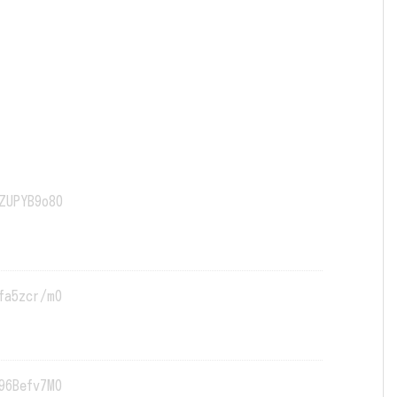
ZUPYB9o80
fa5zcr/m0
96Befv7M0