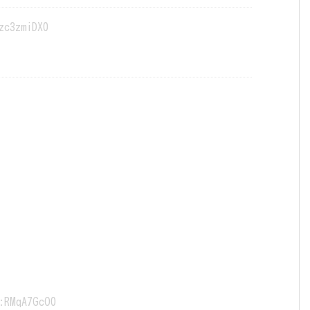
zc3zmiDX0
:RMqA7GcO0