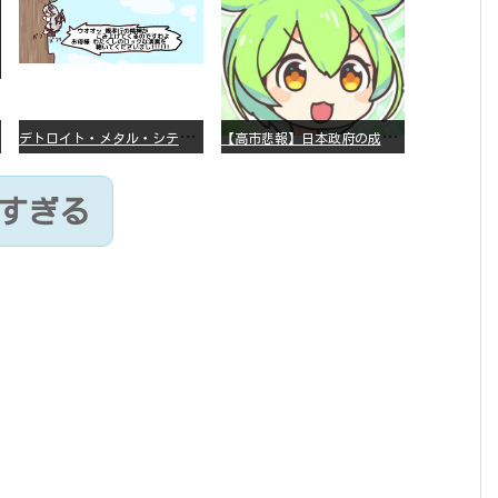
デ
トロイト・メタル・シティー ⇐これ、いまアニメ化したら、えらいことになってたよな？
【
高市悲報】日本政府の成長戦略に「暗号資産」が消えるいったいなぜ…？
すぎる