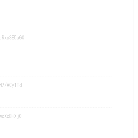
:RxpSE5uG0
47/ACy1Td
wcXcB+Xj0