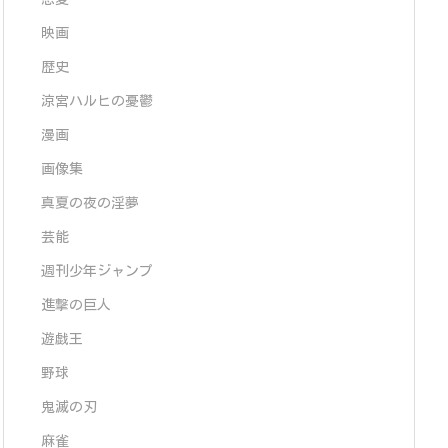
映画
歴史
涼宮ハルヒの憂鬱
漫画
画像集
真夏の夜の淫夢
芸能
週刊少年ジャンプ
進撃の巨人
遊戯王
野球
鬼滅の刃
麻雀