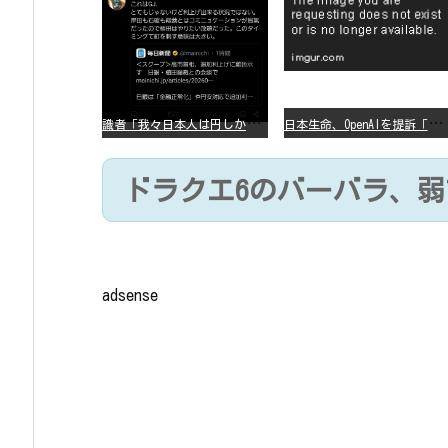
識
者「我々日本人は円しか使っていないので円安になろうが問題ない」
日
本生命、OpenAIを提訴「ChatGPTが非弁行為」
ドラクエ6のバーバラ、弱
adsense