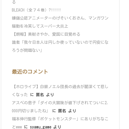
る
BLEACH（全７４巻）?!!!!!
嫌儲公認アニメーターのげそいくおさん、マンガワン
騒動を冷笑してスーパー大炎上
【朗報】美樹さやか、愛国に目覚める
識者「我々日本人は円しか使っていないので円安にな
ろうが問題ない」
最近のコメント
【ホロライブ】白銀ノエル団長の過去が闇深くて悲し
くなった
に
匿名
より
アスペの息子「ダイの大冒険が値下げされてついに2,
000円切りましたね」
に
匿名
より
福本伸行監修「ポケットモンスター」にありがちなこ
とwww
に
syamu_game
より