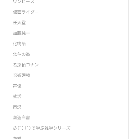
ワンピース
仮面ライダー
任天堂
加藤純一
化物語
北斗の拳
名探偵コナン
呪術廻戦
声優
就活
市況
幽遊白書
彡(ﾟ)(ﾟ)で学ぶ雑学シリーズ
恋愛