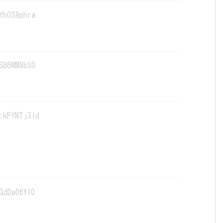
YhGS8phra
SB6WM8bS0
:kPYNTj3ld
QdDa06fI0