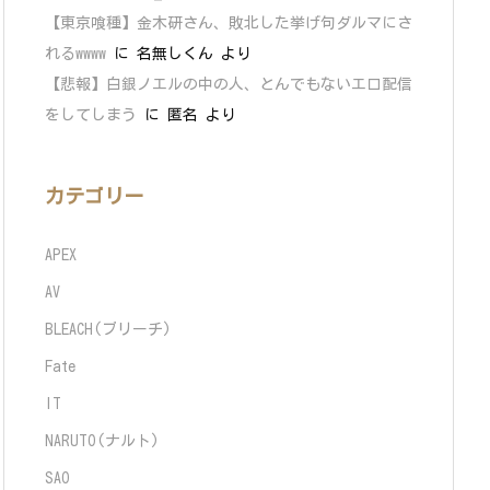
【東京喰種】金木研さん、敗北した挙げ句ダルマにさ
れるwwww
に
名無しくん
より
【悲報】白銀ノエルの中の人、とんでもないエロ配信
をしてしまう
に
匿名
より
カテゴリー
APEX
AV
BLEACH(ブリーチ)
Fate
IT
NARUTO(ナルト)
SAO