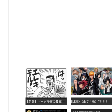
【
朗報】ギャグ漫画の最高傑作、「パタリロ」に決まる
BLEACH（全７４巻）?!!!!!