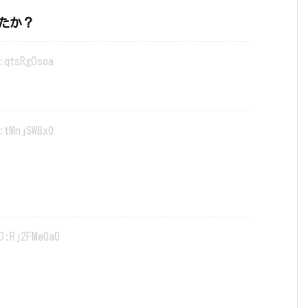
たか？
:qtsRgOsoa
:tMnjSW8x0
D:Rj2FMe0a0