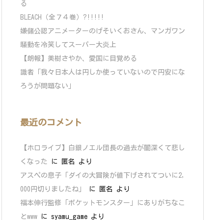
る
BLEACH（全７４巻）?!!!!!
嫌儲公認アニメーターのげそいくおさん、マンガワン
騒動を冷笑してスーパー大炎上
【朗報】美樹さやか、愛国に目覚める
識者「我々日本人は円しか使っていないので円安にな
ろうが問題ない」
最近のコメント
【ホロライブ】白銀ノエル団長の過去が闇深くて悲し
くなった
に
匿名
より
アスペの息子「ダイの大冒険が値下げされてついに2,
000円切りましたね」
に
匿名
より
福本伸行監修「ポケットモンスター」にありがちなこ
とwww
に
syamu_game
より