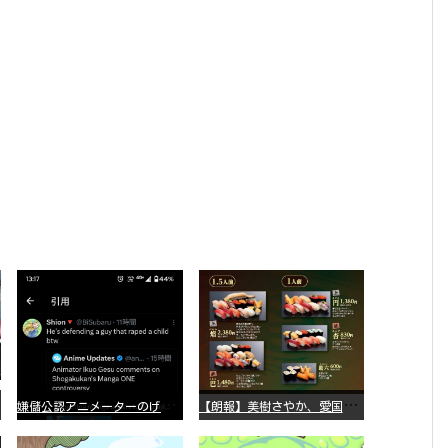
嫌
儲公認アニメーターのげそいくおさん、マンガワン騒動を冷笑してスーパー大炎上
【
朗報】美樹さやか、愛国に目覚める