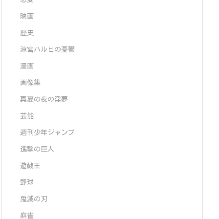
映画
歴史
涼宮ハルヒの憂鬱
漫画
画像集
真夏の夜の淫夢
芸能
週刊少年ジャンプ
進撃の巨人
遊戯王
野球
鬼滅の刃
麻雀