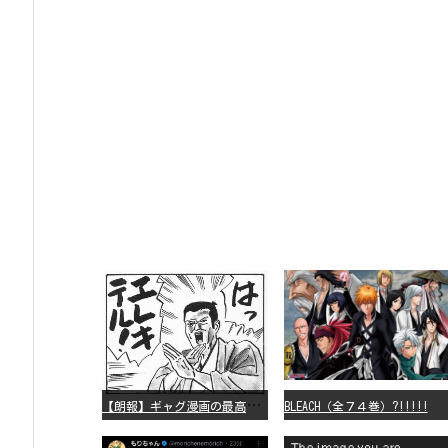
【
朗報】ギャグ漫画の最高傑作、「パタリロ」に決まる
BLEACH（全７４巻）?!!!!!