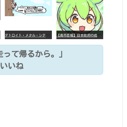
デ
トロイト・メタル・シティー ⇐これ、いまアニメ化したら、えらいことになってたよな？
【
高市悲報】日本政府の成長戦略に「暗号資産」が消えるいったいなぜ…？
走って帰るから。」
万いいね