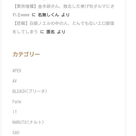
【東京喰種】金木研さん、敗北した挙げ句ダルマにさ
れるwwww
に
名無しくん
より
【悲報】白銀ノエルの中の人、とんでもないエロ配信
をしてしまう
に
匿名
より
カテゴリー
APEX
AV
BLEACH(ブリーチ)
Fate
IT
NARUTO(ナルト)
SAO