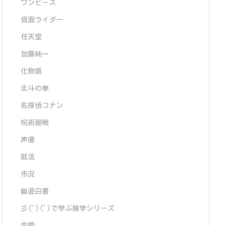
ワンピース
仮面ライダー
任天堂
加藤純一
化物語
北斗の拳
名探偵コナン
呪術廻戦
声優
就活
市況
幽遊白書
彡(ﾟ)(ﾟ)で学ぶ雑学シリーズ
恋愛