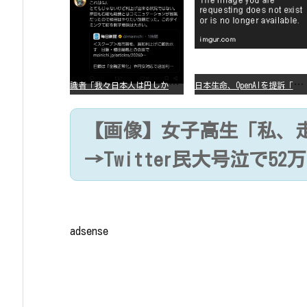
識
者「我々日本人は円しか使っていないので円安になろうが問題ない」
日
本生命、OpenAIを提訴「ChatGPTが非弁行為」
【画像】女子高生「私、
→Twitter民大号泣で52
adsense