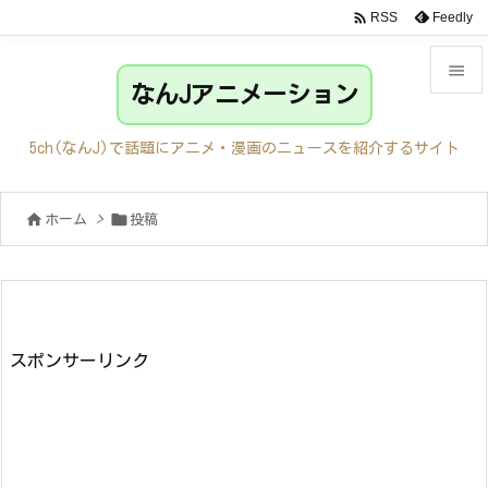

Feedly
RSS

なんJアニメーション

メニュ
5ch(なんJ)で話題にアニメ・漫画のニュースを紹介するサイト

サイド


ホーム
>
投稿

前へ

次へ

検索
スポンサーリンク