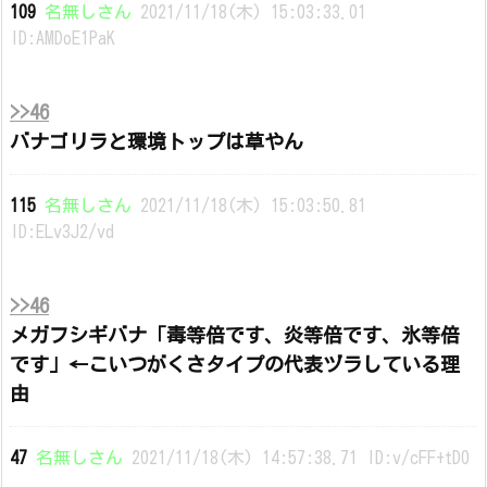
109
名無しさん
2021/11/18(木) 15:03:33.01
ID:AMDoE1PaK
>>46
バナゴリラと環境トップは草やん
115
名無しさん
2021/11/18(木) 15:03:50.81
ID:ELv3J2/vd
>>46
メガフシギバナ「毒等倍です、炎等倍です、氷等倍
です」←こいつがくさタイプの代表ヅラしている理
由
47
名無しさん
2021/11/18(木) 14:57:38.71 ID:v/cFF+tD0