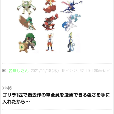
90
名無しさん
2021/11/18(木) 15:02:23.62 ID:LGKds+Jz0
>>46
ゴリラ1匹で過去作の草全員を凌駕できる強さを手に
入れたから…