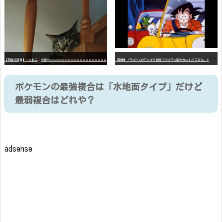
【
画像】ドラゴボZのアニオリ神回「ブルマvs巨大カニ」がこちら。ナメック星の海にドラゴボを落としたブルマと巨大カニのバトル
【石破悲報
】ヤニねこ
の原作ｗｗｗｗｗｗｗｗｗｗｗｗｗｗｗｗｗｗｗ
ポケモンの最強複合は「水地面タイプ」だけど
最弱複合はどれや？
adsense