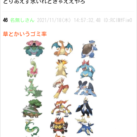
とりあえず氷いれときゃええやろ
46
名無しさん
2021/11/18(木) 14:57:32.48 ID:RCIMfFiw0
草とかいうゴミ率