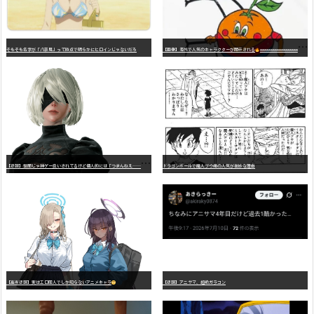
そもそも名字が「八奈見」って時点で明らかにヒロインじゃないだろ
【画像】海外で人気のキャラクターが開示される
wwwwwwwwwwwwwwwwwwwwwwwwwwwwwwwwwwwwwwwwwwwwwwwww
【
悲報】世間じゃ神ゲー扱いされてるけど個人的には「つまんねえ……」と思ったゲーム挙げてけ
ドラゴンボールで魔人ブウ編の人気が微妙な理由
【高市悲報】実はエロ同人でしか知らないアニメキャラ
【悲報】アニサマ、超絶ガラコン