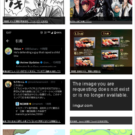
【朗報】ギャグ漫画の最高傑作、「パタリロ」に決まる
BLEACH（全７４巻）?!!!!!
嫌
儲公認アニメーターのげそいくおさん、マンガワン騒動を冷笑してスーパー大炎上
【朗報】美樹さやか、愛国に目覚める
識者「我々日本人は円しか使っていないので円安になろうが問題ない」
日本生命、OpenAIを提訴「ChatGPTが非弁行為」