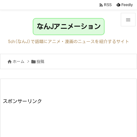

Feedly
RSS

なんJアニメーション

メニュ
5ch(なんJ)で話題にアニメ・漫画のニュースを紹介するサイト

サイド


ホーム
>
投稿

前へ

次へ

検索
スポンサーリンク