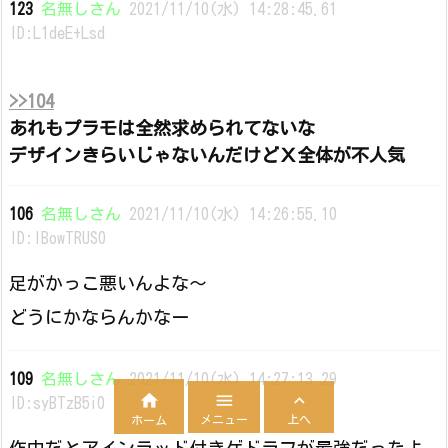
123
名無しさん
2021/11/10(水) 14:28:45.61
ID:L1deE+Lsd
>>104
あれもプラモは全然求められてないな
デザインきらいじゃないんだけどＸ全体が不人気
106
名無しさん
2021/11/10(水) 14:26:55.10
ID:lBowTRUS0
足がかっこ悪いんよな〜
どうにかならんかなー
109
名無しさん
2021/11/10(水) 14:27:13.29



ID:syBTzB5i0
メニュー
上へ
ホーム
作中だとアインラッド付きゲドラフが最強だったよ