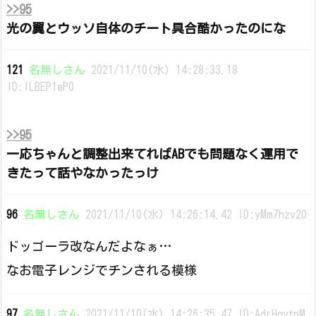
>>95
光の翼とウッソ自体のチート具合酷かったのにな
121
名無しさん
2021/11/10(水) 14:28:33.18
ID:lLBEP1eP0
>>95
一応ちゃんと調整出来てればABでも問題なく運用で
きたって話やなかったっけ
96
名無しさん
2021/11/10(水) 14:26:14.42 ID:yMm7hzv20
ドッゴーラ改なんだよなぁ…
なお電子レンジでチンされる模様
97
名無しさん
2021/11/10(水) 14:26:35.47 ID:AdrHqvtpM