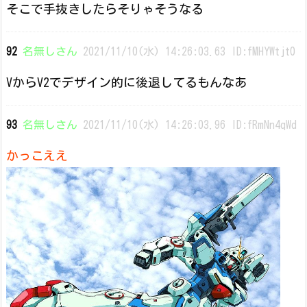
そこで手抜きしたらそりゃそうなる
92
名無しさん
2021/11/10(水) 14:26:03.63 ID:fMHYWtjt0
VからV2でデザイン的に後退してるもんなあ
93
名無しさん
2021/11/10(水) 14:26:03.96 ID:fRmNn4qWd
かっこええ