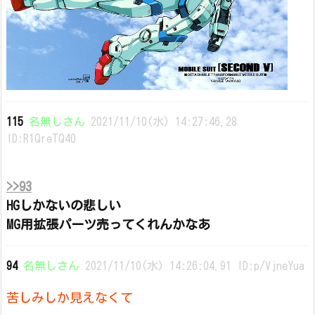
115
名無しさん
2021/11/10(水) 14:27:46.28
ID:R1QreTQ40
>>93
HGしかないの悲しい
MG用拡張パーツ売ってくれんかなあ
94
名無しさん
2021/11/10(水) 14:26:04.91 ID:p/VjneYua
苦しみしか見えなくて