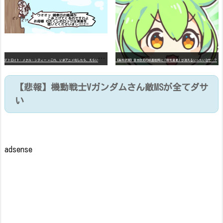
デ
トロイト・メタル・シティー ⇐これ、いまアニメ化したら、えらいことになってたよな？
【高市悲報】日本政府の成長戦略に「暗号資産」が消えるいったいなぜ…？
【悲報】機動戦士Vガンダムさん敵MSが全てダサ
い
adsense