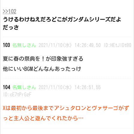
>>102
うけるわけねえだろどこがガンダムシリーズだよ
だっさ
103
名無しさん
2021/11/10(水) 14:26:49.50 ID:HEtJlDtB0
夏に春の祭典を！が印象強すぎる
他にいいBGMどんなんあったっけ
104
名無しさん
2021/11/10(水) 14:26:51.55
ID:cE7tPrGzF
Xは最初から最後までアシュタロンとヴァサーゴがず
っと主人公と遊んでくれたから…