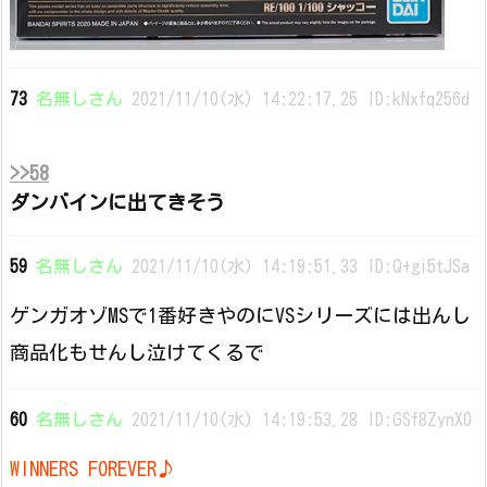
73
名無しさん
2021/11/10(水) 14:22:17.25 ID:kNxfq256d
>>58
ダンバインに出てきそう
59
名無しさん
2021/11/10(水) 14:19:51.33 ID:Q+gi5tJSa
ゲンガオゾMSで1番好きやのにVSシリーズには出んし
商品化もせんし泣けてくるで
60
名無しさん
2021/11/10(水) 14:19:53.28 ID:GSf8ZynX0
WINNERS FOREVER♪