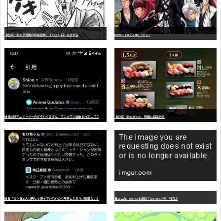
【朗報】ギャグ漫画の最高傑作、「パタリロ」に決まる
BLEACH（全７４巻）?!!!!!
嫌
儲公認アニメーターのげそいくおさん、マンガワン騒動を冷笑してスーパー大炎上
【朗報】美樹さやか、愛国に目覚める
識者「我々日本人は円しか使っていないので円安になろうが問題ない」
日本生命、OpenAIを提訴「ChatGPTが非弁行為」