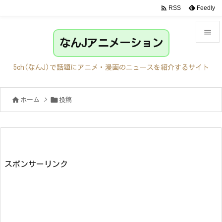

Feedly
RSS

なんJアニメーション

メニュ
5ch(なんJ)で話題にアニメ・漫画のニュースを紹介するサイト

サイド


ホーム
>
投稿

前へ

次へ

検索
スポンサーリンク