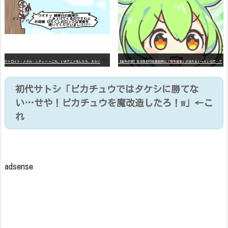
デ
トロイト・メタル・シティー ⇐これ、いまアニメ化したら、えらいことになってたよな？
【高市悲報】日本政府の成長戦略に「暗号資産」が消えるいったいなぜ…？
初代サトシ「ピカチュウではタケシに勝てな
い…せや！ピカチュウを魔改造したろ！w」←こ
れ
adsense