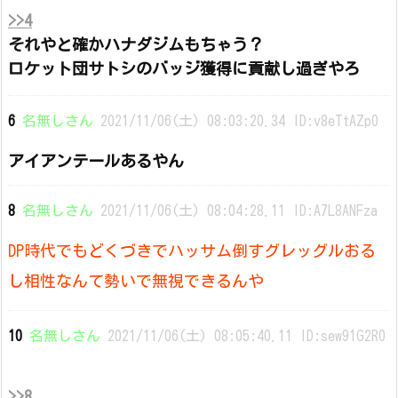
>>4
それやと確かハナダジムもちゃう？
ロケット団サトシのバッジ獲得に貢献し過ぎやろ
6
名無しさん
2021/11/06(土) 08:03:20.34 ID:v8eTtAZp0
アイアンテールあるやん
8
名無しさん
2021/11/06(土) 08:04:28.11 ID:A7L8ANFza
DP時代でもどくづきでハッサム倒すグレッグルおる
し相性なんて勢いで無視できるんや
10
名無しさん
2021/11/06(土) 08:05:40.11 ID:sew91G2R0
>>8