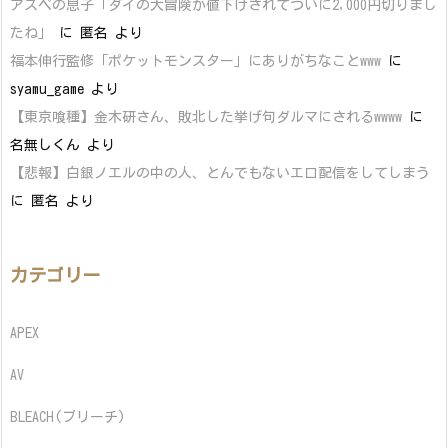
アスペの息子「ダイの大冒険が値下げされてついに2,000円切りまし
たね」
に
匿名
より
福本伸行監修「ポケットモンスター」にありがちなことwww
に
syamu_game
より
【東京喰種】金木研さん、敗北した挙げ句ダルマにされるwwww
に
名無しくん
より
【悲報】白銀ノエルの中の人、とんでもないエロ配信をしてしまう
に
匿名
より
カテゴリー
APEX
AV
BLEACH(ブリーチ)