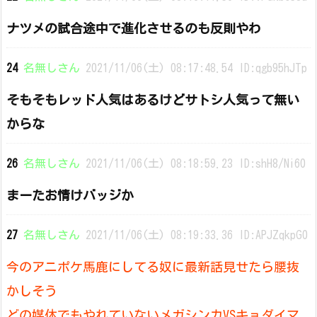
ナツメの試合途中で進化させるのも反則やわ
24
名無しさん
2021/11/06(土) 08:17:48.54 ID:qgb95hJTp
そもそもレッド人気はあるけどサトシ人気って無い
からな
26
名無しさん
2021/11/06(土) 08:18:59.23 ID:shH8/Ni60
まーたお情けバッジか
27
名無しさん
2021/11/06(土) 08:19:33.36 ID:APJZqkpG0
今のアニポケ馬鹿にしてる奴に最新話見せたら腰抜
かしそう
どの媒体でもやれていないメガシンカVSキョダイマ