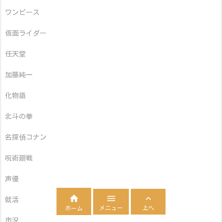
ワンピース
仮面ライダー
任天堂
加藤純一
化物語
北斗の拳
名探偵コナン
呪術廻戦
声優



就活
メニュー
上へ
ホーム
市況