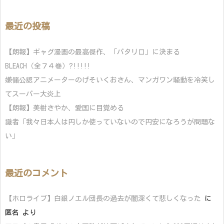
最近の投稿
【朗報】ギャグ漫画の最高傑作、「パタリロ」に決まる
BLEACH（全７４巻）?!!!!!
嫌儲公認アニメーターのげそいくおさん、マンガワン騒動を冷笑し
てスーパー大炎上
【朗報】美樹さやか、愛国に目覚める
識者「我々日本人は円しか使っていないので円安になろうが問題な
い」
最近のコメント
【ホロライブ】白銀ノエル団長の過去が闇深くて悲しくなった
に
匿名
より