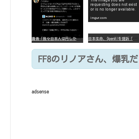
識
者「我々日本人は円しか使っていないので円安になろうが問題ない」
日
本生命、OpenAIを提訴「ChatGPTが非弁行為」
FF8のリノアさん、爆乳
adsense