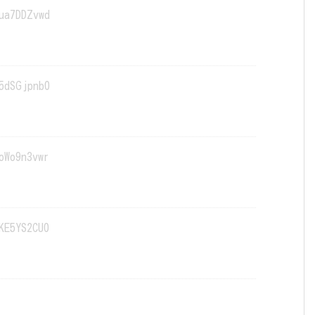
ua7DDZvwd
5dSGjpnb0
oWo9n3vwr
KE5YS2CU0