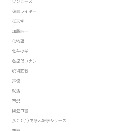
ワンピース
仮面ライダー
任天堂
加藤純一
化物語
北斗の拳
名探偵コナン
呪術廻戦
声優
就活
市況
幽遊白書
彡(ﾟ)(ﾟ)で学ぶ雑学シリーズ
恋愛