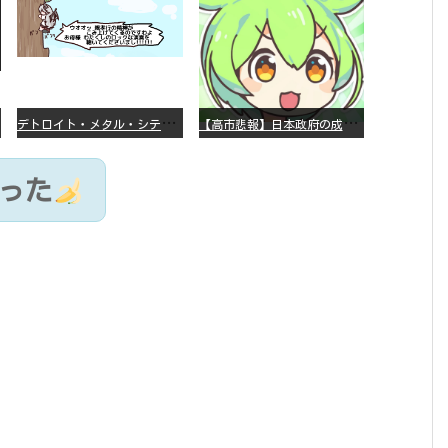
デ
トロイト・メタル・シティー ⇐これ、いまアニメ化したら、えらいことになってたよな？
【
高市悲報】日本政府の成長戦略に「暗号資産」が消えるいったいなぜ…？
だった