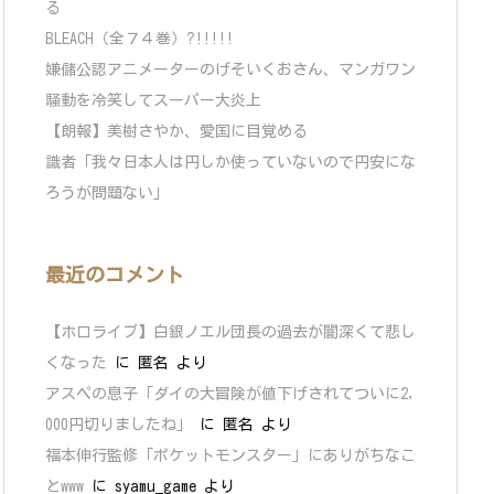
る
BLEACH（全７４巻）?!!!!!
嫌儲公認アニメーターのげそいくおさん、マンガワン
騒動を冷笑してスーパー大炎上
【朗報】美樹さやか、愛国に目覚める
識者「我々日本人は円しか使っていないので円安にな
ろうが問題ない」
最近のコメント
【ホロライブ】白銀ノエル団長の過去が闇深くて悲し
くなった
に
匿名
より
アスペの息子「ダイの大冒険が値下げされてついに2,
000円切りましたね」
に
匿名
より
福本伸行監修「ポケットモンスター」にありがちなこ
とwww
に
syamu_game
より