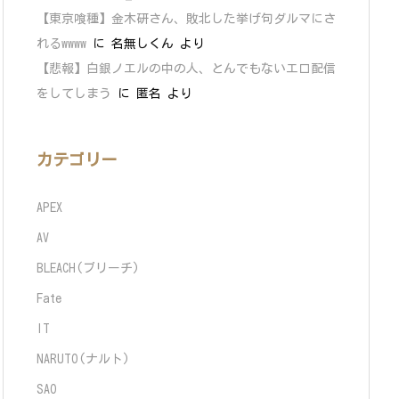
【東京喰種】金木研さん、敗北した挙げ句ダルマにさ
れるwwww
に
名無しくん
より
【悲報】白銀ノエルの中の人、とんでもないエロ配信
をしてしまう
に
匿名
より
カテゴリー
APEX
AV
BLEACH(ブリーチ)
Fate
IT
NARUTO(ナルト)
SAO