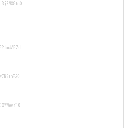
:Bj7WX8tn0
PPImdABZd
w7BSthF20
3QWWewY10