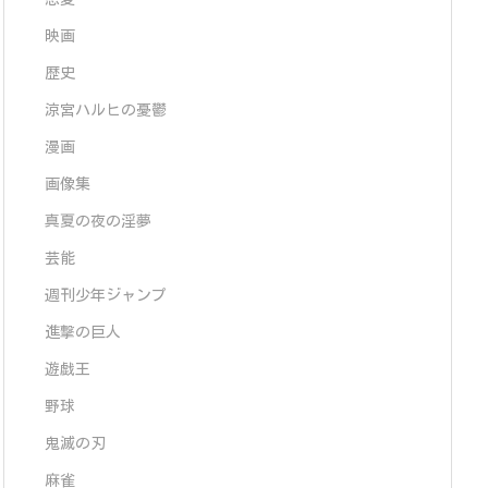
映画
歴史
涼宮ハルヒの憂鬱
漫画
画像集
真夏の夜の淫夢
芸能
週刊少年ジャンプ
進撃の巨人
遊戯王
野球
鬼滅の刃
麻雀