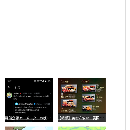
嫌
儲公認アニメーターのげそいくおさん、マンガワン騒動を冷笑してスーパー大炎上
【
朗報】美樹さやか、愛国に目覚める