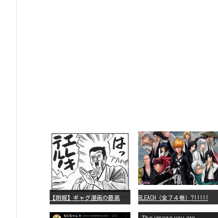
【
朗報】ギャグ漫画の最高傑作、「パタリロ」に決まる
BLEACH（全７４巻）?!!!!!