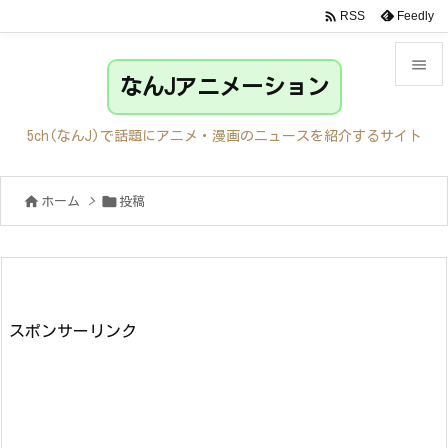

Feedly
RSS

なんJアニメーション

メニュ
5ch(なんJ)で話題にアニメ・漫画のニュースを紹介するサイト

サイド


ホーム
>
投稿

前へ

次へ

検索
スポンサーリンク