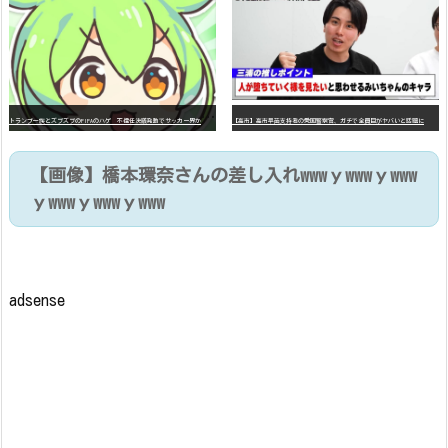
ト
ランプ一族とズブズブのFIFAのハゲ 不信任決議発動でサッカー界から永久追放へ
【高市】高市早苗支持者の愛国警察官、ガチで全員目がヤバいと話題に
【画像】橋本環奈さんの差し入れwwwｙwwwｙwww
ｙwwwｙwwwｙwww
adsense