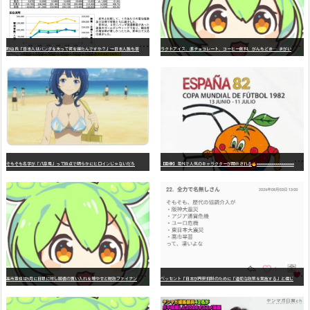
町
山氏「日本人はパンダを失って何を得たんですか？」→日本人誰も答えられず…
ラ
クトアイス、準チョコレート、コーヒー飲料、がんもどき… まがいものの国、日本
そもそも名字が「八奈見」って時点で明らかにヒロインじゃないだろ
【画像】海外で人気のキャラクターが開示される
wwwwwwwwwwwwwwwwwwwwwwwwwwwwwwwwwwwwwwwwwwwwwwwww
高
市首相は5月に日銀に対し国債の買い入れを増やせと財政ファイナンスを要求していた
ベ
ッセント「日本が円安抑制のために「適切な政策を実施する」と信じている」