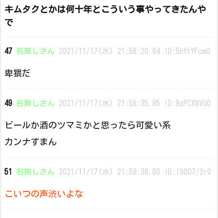
キムタクとかは何十年とこういう事やってきたんや
で
47
名無しさん
2021/11/17(水) 21:58:20.84 ID:5hftYFcm0
卑猥だ
49
名無しさん
2021/11/17(水) 21:58:35.85 ID:9zPCXNVU0
ビールか酒のツマミかと思ったら可愛い系
カンナすまん
51
名無しさん
2021/11/17(水) 21:58:38.80 ID:IS0O7/2r0
こいつの声渋いよな