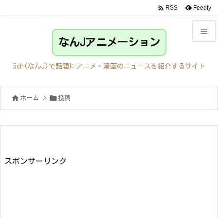

Feedly
RSS

なんJアニメーション

メニュ
5ch(なんJ)で話題にアニメ・漫画のニュースを紹介するサイト

サイド


ホーム
>
投稿

前へ

次へ

検索
スポンサーリンク