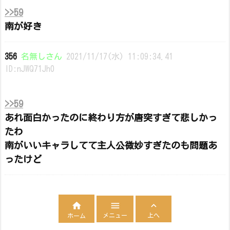
>>59
南が好き
356
名無しさん
2021/11/17(水) 11:09:34.41
ID:nJWQ71Jh0
>>59
あれ面白かったのに終わり方が唐突すぎて悲しかっ
たわ
南がいいキャラしてて主人公微妙すぎたのも問題あ
ったけど



メニュー
上へ
ホーム