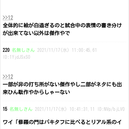
>>12
全体的に絵が白過ぎるのと試合中の表情の書き分け
が出来てない以外は傑作やで
220
名無しさん
2021/11/17(水) 11:00:45.61
ID:1YjdJSxS0
>>12
一部が非の打ち所がない傑作やし二部がネタにも出
来ひん駄作やからしゃーない
15
名無しさん
2021/11/17(水) 10:41:31.11 ID:NVp/bjLV0
ワイ「修羅の門はバキタフに比べるとリアル系のイ