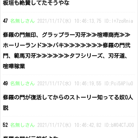
板垣も絶賛してたそうやな
47
名無しさん
2021/11/17(水) 10:46:13.75 ID:I+7zoRnia
修羅の門無印、グラップラー刃牙≫≫喧嘩商売≫≫
ホーリーランド≫≫バキ≫≫≫≫≫≫≫修羅の門弐
門、範馬刃牙≫≫≫≫≫≫タフシリーズ、刃牙道、
喧嘩稼業
49
名無しさん
2021/11/17(水) 10:46:19.55 ID:Pci5APIu0
修羅の門が復活してからのストーリー知ってる奴0人
説
52
名無しさん
2021/11/17(水) 10:46:42.82 ID:bW04CTJO0