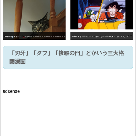
【
画像】ドラゴボZのアニオリ神回「ブルマvs巨大カニ」がこちら。ナメック星の海にドラゴボを落としたブルマと巨大カニのバトル
【石破悲報
】ヤニねこ
の原作ｗｗｗｗｗｗｗｗｗｗｗｗｗｗｗｗｗｗｗ
「刃牙」「タフ」「修羅の門」とかいう三大格
闘漫画
adsense