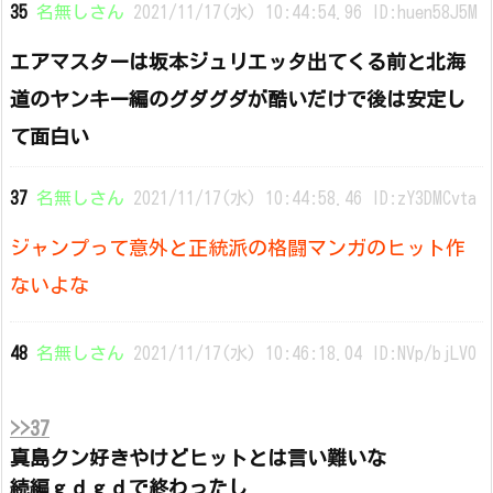
35
名無しさん
2021/11/17(水) 10:44:54.96 ID:huen58J5M
エアマスターは坂本ジュリエッタ出てくる前と北海
道のヤンキー編のグダグダが酷いだけで後は安定し
て面白い
37
名無しさん
2021/11/17(水) 10:44:58.46 ID:zY3DMCvta
ジャンプって意外と正統派の格闘マンガのヒット作
ないよな
48
名無しさん
2021/11/17(水) 10:46:18.04 ID:NVp/bjLV0
>>37
真島クン好きやけどヒットとは言い難いな
続編ｇｄｇｄで終わったし