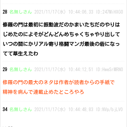
28
名無しさん
2021/11/17(水) 10:44:06.33 ID:247MiHXG0
修羅の門は最初に振動波だのかまいたちだのやりは
じめたのによそがどんどんめちゃくちゃやり出して
いつの間にかリアル寄り格闘マンガ最後の砦になっ
てて草生えたわ
29
名無しさん
2021/11/17(水) 10:44:12.51 ID:HweSrMRN0
修羅の門の最大のネタは作者が読者からの手紙で
精神を病んで連載止めたところやろ
34
名無しさん
2021/11/17(水) 10:44:48.83 ID:NVp/bjLV0