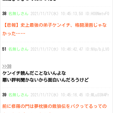
38
名無しさん
2021/11/17(水) 10:45:13.50 ID:H08NmtvF0
【悲報】史上最強の弟子ケンイチ、格闘漫画じゃな
かった……
51
名無しさん
2021/11/17(水) 10:46:42.47 ID:NVp/bjLV0
>>38
ケンイチ読んだことないんよな
悪い評判聞かないから面白いんだろうけど
39
名無しさん
2021/11/17(水) 10:45:16.45 ID:MLuSSN4Pr
前に修羅の門は夢枕獏の餓狼伝をパクってるっての