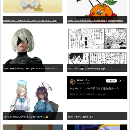
そもそも名字が「八奈見」って時点で明らかにヒロインじゃないだろ
【画像】海外で人気のキャラクターが開示される
wwwwwwwwwwwwwwwwwwwwwwwwwwwwwwwwwwwwwwwwwwwwwwwww
【
悲報】世間じゃ神ゲー扱いされてるけど個人的には「つまんねえ……」と思ったゲーム挙げてけ
ドラゴンボールで魔人ブウ編の人気が微妙な理由
【高市悲報】実はエロ同人でしか知らないアニメキャラ
【悲報】アニサマ、超絶ガラコン