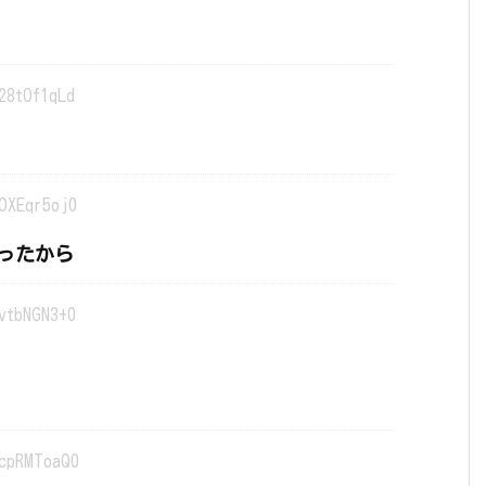
28tOf1qLd
OXEqr5oj0
ったから
vtbNGN3+0
cpRMToaQ0