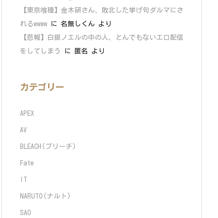
【東京喰種】金木研さん、敗北した挙げ句ダルマにさ
れるwwww
に
名無しくん
より
【悲報】白銀ノエルの中の人、とんでもないエロ配信
をしてしまう
に
匿名
より
カテゴリー
APEX
AV
BLEACH(ブリーチ)
Fate
IT
NARUTO(ナルト)
SAO