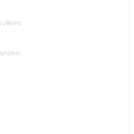
Uj/MRnFf0
fpPOZ9rPr