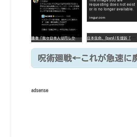
識
者「我々日本人は円しか使っていないので円安になろうが問題ない」
日
本生命、OpenAIを提訴「ChatGPTが非弁行為」
呪術廻戦←これが急速に
adsense