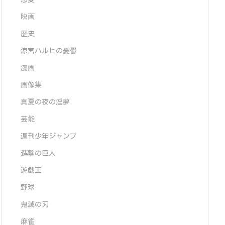
映画
歴史
涼宮ハルヒの憂鬱
漫画
画像集
真夏の夜の淫夢
芸能
週刊少年ジャンプ
進撃の巨人
遊戯王
野球
鬼滅の刃
麻雀