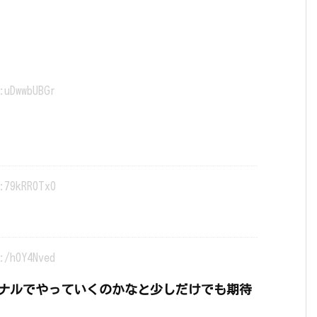
:uDwwbUBGr
:79kRR0Tx0
:/h0Y4Nved
ナルでやっていくのかなと少しだけでも期待