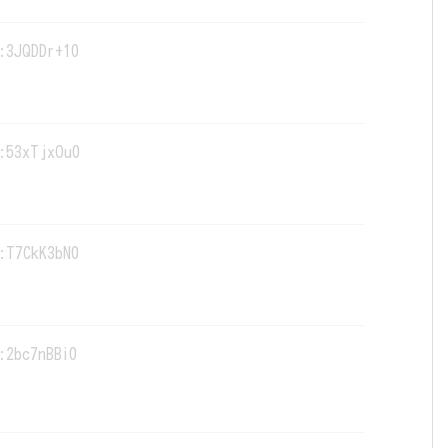
:3JQDDr+10
:53xTjxOu0
:T7CkK3bN0
:2bc7nBBi0