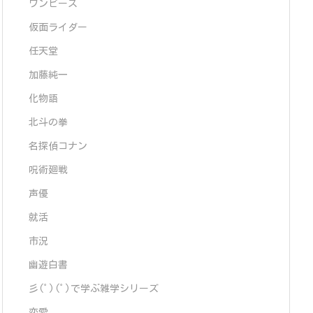
ワンピース
仮面ライダー
任天堂
加藤純一
化物語
北斗の拳
名探偵コナン
呪術廻戦
声優
就活
市況
幽遊白書
彡(ﾟ)(ﾟ)で学ぶ雑学シリーズ
恋愛