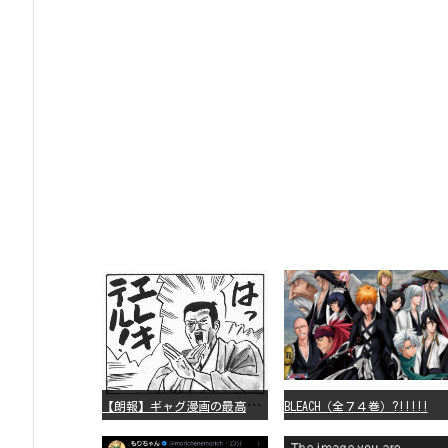
【
朗報】ギャグ漫画の最高傑作、「パタリロ」に決まる
BLEACH（全７４巻）?!!!!!