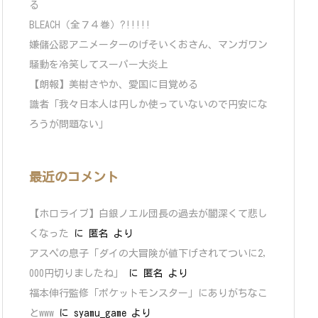
る
BLEACH（全７４巻）?!!!!!
嫌儲公認アニメーターのげそいくおさん、マンガワン
騒動を冷笑してスーパー大炎上
【朗報】美樹さやか、愛国に目覚める
識者「我々日本人は円しか使っていないので円安にな
ろうが問題ない」
最近のコメント
【ホロライブ】白銀ノエル団長の過去が闇深くて悲し
くなった
に
匿名
より
アスペの息子「ダイの大冒険が値下げされてついに2,
000円切りましたね」
に
匿名
より
福本伸行監修「ポケットモンスター」にありがちなこ
とwww
に
syamu_game
より