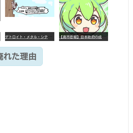
デ
トロイト・メタル・シティー ⇐これ、いまアニメ化したら、えらいことになってたよな？
【
高市悲報】日本政府の成長戦略に「暗号資産」が消えるいったいなぜ…？
廃れた理由