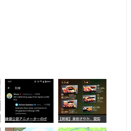
嫌
儲公認アニメーターのげそいくおさん、マンガワン騒動を冷笑してスーパー大炎上
【
朗報】美樹さやか、愛国に目覚める