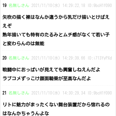
19
名無しさん
2021/11/10(水) 14:29:22.18 ID:9bcH1f090
矢吹の描く裸はなんか違うから乳だけ描いとけばえ
えぞ
熟年描いても特有のたるみとムチ感がなくて若い子
と変わらんのは無能
20
名無しさん
2021/11/10(水) 14:29:39.66 ID:i713YyPXd
戦闘中におっぱいが見えても興奮しねえんだよ
ラブコメずっこけ顔面騎乗が至高なんだよ
21
名無しさん
2021/11/10(水) 14:30:29.34 ID:9bcH1f090
リトに魅力がまったくない舞台装置だから惚れるの
はなんかちゃうんよな