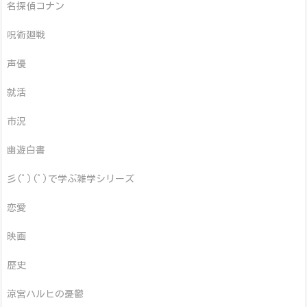
名探偵コナン
呪術廻戦
声優
就活
市況
幽遊白書
彡(ﾟ)(ﾟ)で学ぶ雑学シリーズ
恋愛
映画
歴史
涼宮ハルヒの憂鬱