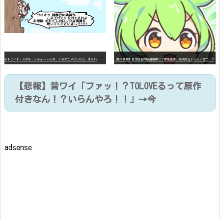
デ
トロイト・メタル・シティー ⇐これ、いまアニメ化したら、えらいことになってたよな？
【高市悲報】日本政府の成長戦略に「暗号資産」が消えるいったいなぜ…？
【悲報】昔ワイ「ファッ！？TOLOVEるって原作
付きなん！？いらんやろ！！」→今
adsense