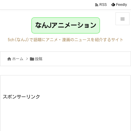

Feedly
RSS

なんJアニメーション

メニュ
5ch(なんJ)で話題にアニメ・漫画のニュースを紹介するサイト

サイド


ホーム
>
投稿

前へ

次へ

検索
スポンサーリンク