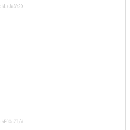
:hL+JmSY30
:hF0On7T/d