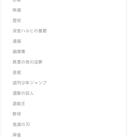
映画
歴史
涼宮ハルヒの憂鬱
漫画
画像集
真夏の夜の淫夢
芸能
週刊少年ジャンプ
進撃の巨人
遊戯王
野球
鬼滅の刃
麻雀