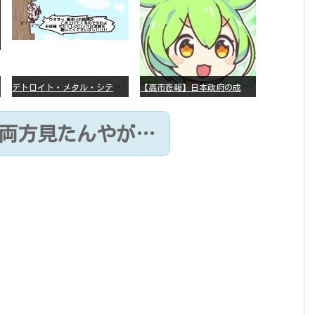
デ
トロイト・メタル・シティー ⇐これ、いまアニメ化したら、えらいことになってたよな？
【
高市悲報】日本政府の成長戦略に「暗号資産」が消えるいったいなぜ…？
に両方見たんやが…