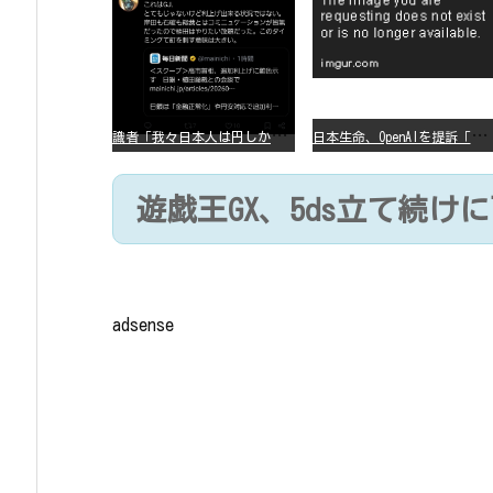
識
者「我々日本人は円しか使っていないので円安になろうが問題ない」
日
本生命、OpenAIを提訴「ChatGPTが非弁行為」
遊戯王GX、5ds立て続け
adsense