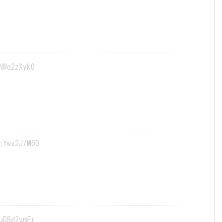
NWq2zXyk0
:Ywx2J7M60
uD8d2vmFr