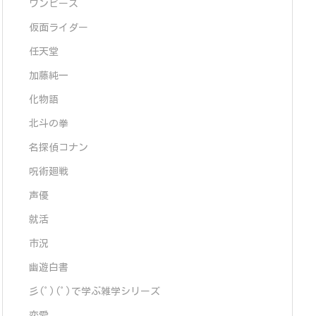
ワンピース
仮面ライダー
任天堂
加藤純一
化物語
北斗の拳
名探偵コナン
呪術廻戦
声優
就活
市況
幽遊白書
彡(ﾟ)(ﾟ)で学ぶ雑学シリーズ
恋愛