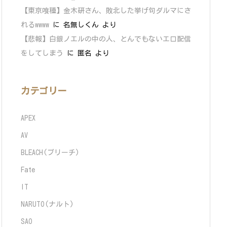
【東京喰種】金木研さん、敗北した挙げ句ダルマにさ
れるwwww
に
名無しくん
より
【悲報】白銀ノエルの中の人、とんでもないエロ配信
をしてしまう
に
匿名
より
カテゴリー
APEX
AV
BLEACH(ブリーチ)
Fate
IT
NARUTO(ナルト)
SAO