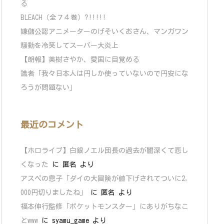
る
BLEACH（全７４巻）?!!!!!
嫌儲公認アニメーターのげそいくおさん、マンガワン
騒動を冷笑してスーパー大炎上
【朗報】美樹さやか、愛国に目覚める
識者「我々日本人は円しか使っていないので円安にな
ろうが問題ない」
最近のコメント
【ホロライブ】白銀ノエル団長の過去が闇深くて悲し
くなった
に
匿名
より
アスペの息子「ダイの大冒険が値下げされてついに2,
000円切りましたね」
に
匿名
より
福本伸行監修「ポケットモンスター」にありがちなこ
とwww
に
syamu_game
より