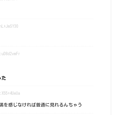
hL+JmSY30
:uD8d2vmFr
った
:X55+4UeUa
満を感じなければ普通に見れるんちゃう