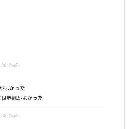
uD8d2vmFr
ルがよかった
と世界観がよかった
uD8d2vmFr