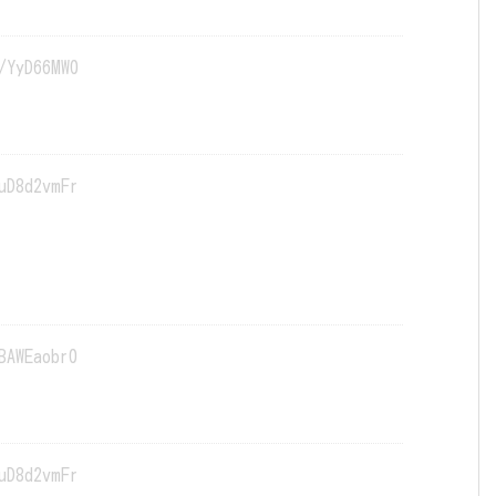
/YyD66MW0
uD8d2vmFr
BAWEaobr0
uD8d2vmFr