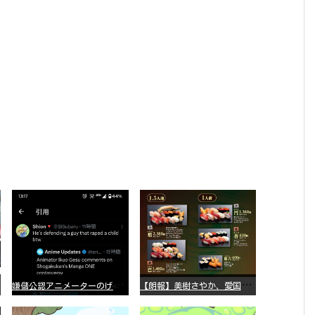
嫌
儲公認アニメーターのげそいくおさん、マンガワン騒動を冷笑してスーパー大炎上
【
朗報】美樹さやか、愛国に目覚める