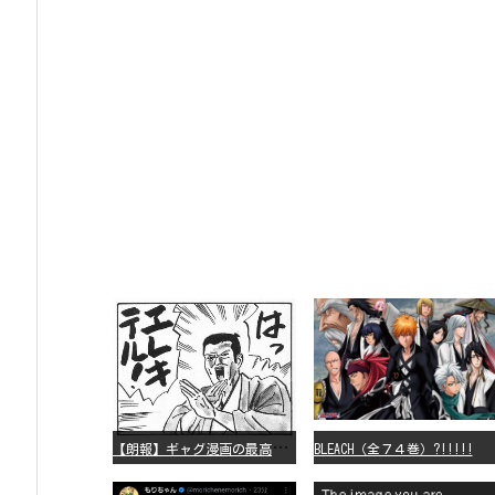
【
朗報】ギャグ漫画の最高傑作、「パタリロ」に決まる
BLEACH（全７４巻）?!!!!!