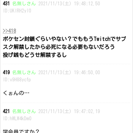
431
名無しさん
2021/11/13(土) 19:48:12.50
ID:UKlRH2yI0
>>418
ポケセン封鎖ぐらいやない？でももうTwitchでサブ
スク解禁したから必死になる必要もないだろう
投げ銭もどうせ解禁するし
419
名無しさん
2021/11/13(土) 19:46:50.00
ID:v9H88ycfp
くぉんの…
421
名無しさん
2021/11/13(土) 19:47:02.19
ID:hWLW4kDm0
学会員ですか？