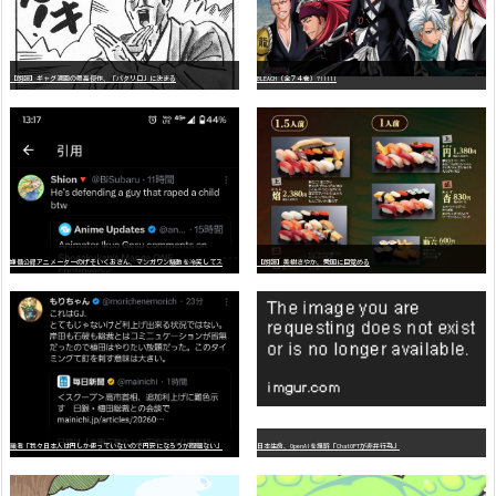
【朗報】ギャグ漫画の最高傑作、「パタリロ」に決まる
BLEACH（全７４巻）?!!!!!
嫌
儲公認アニメーターのげそいくおさん、マンガワン騒動を冷笑してスーパー大炎上
【朗報】美樹さやか、愛国に目覚める
識者「我々日本人は円しか使っていないので円安になろうが問題ない」
日本生命、OpenAIを提訴「ChatGPTが非弁行為」