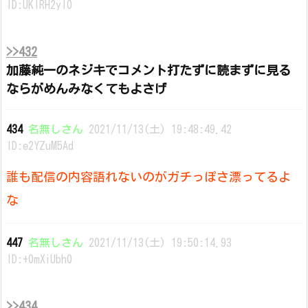
ID:UKlRH2yI0
>>432
加藤純一のネジキでコメント打たずに読まずに見る
ならがめんみなくてもよさげ
434
名無しさん
2021/11/13(土) 19:48:49.42
ID:e2YZuM5Ad
誰も配信の内容語れないのがガチっぽさ漂ってるよ
な
447
名無しさん
2021/11/13(土) 19:50:14.93
ID:+0mXiUbh0
>>434