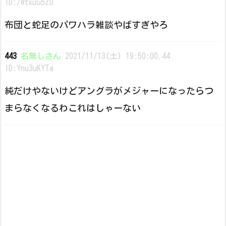
ID:/WtxuG5Z0
布団と蛇足のパワハラ雑談やばすぎやろ
443
名無しさん
2021/11/13(土) 19:50:00.44
ID:Ynu3uKYTa
純だけやないけどアングラがメジャーになったらつ
まらなくなるわこれはしゃーない