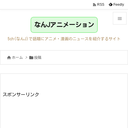

Feedly
RSS

なんJアニメーション

メニュ
5ch(なんJ)で話題にアニメ・漫画のニュースを紹介するサイト

サイド


ホーム
>
投稿

前へ

次へ

検索
スポンサーリンク