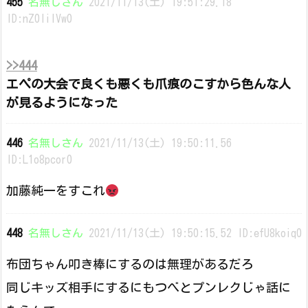
455
名無しさん
2021/11/13(土) 19:51:29.18
ID:nZ0liIVw0
>>444
エペの大会で良くも悪くも爪痕のこすから色んな人
が見るようになった
446
名無しさん
2021/11/13(土) 19:50:11.56
ID:L1o8pcor0
加藤純一をすこれ
448
名無しさん
2021/11/13(土) 19:50:15.52 ID:efU8koiq0
布団ちゃん叩き棒にするのは無理があるだろ
同じキッズ相手にするにもつべとプンレクじゃ話に