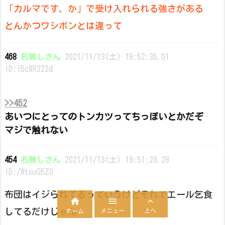
「カルマです、か」で受け入れられる強さがある
とんかつワシボンとは違って
468
名無しさん
2021/11/13(土) 19:52:35.01
ID:I5c8R322d
>>452
あいつにとってのトンカツってちっぽいとかだぞ
マジで触れない
454
名無しさん
2021/11/13(土) 19:51:28.28
ID:/WtxuG5Z0
布団はイジられてるっていうけどそれでエール乞食



してるだけじゃん
メニュー
上へ
ホーム