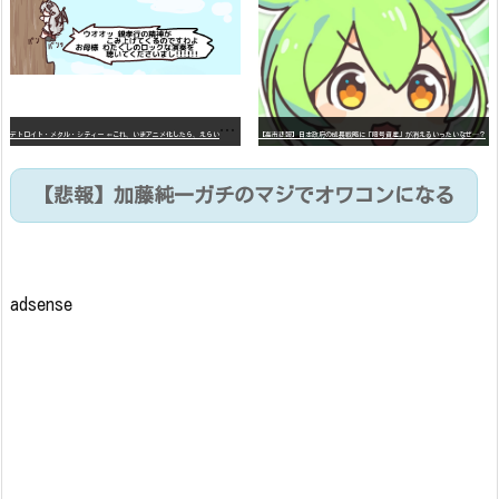
デ
トロイト・メタル・シティー ⇐これ、いまアニメ化したら、えらいことになってたよな？
【高市悲報】日本政府の成長戦略に「暗号資産」が消えるいったいなぜ…？
【悲報】加藤純一ガチのマジでオワコンになる
adsense