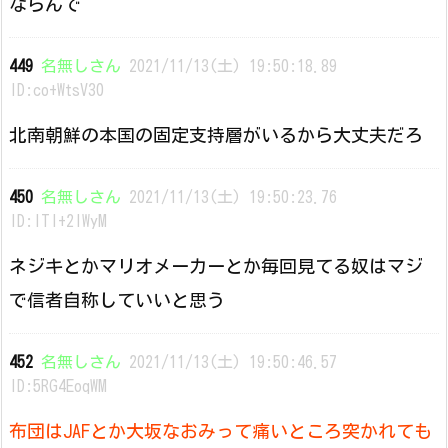
ならんで
449
名無しさん
2021/11/13(土) 19:50:18.89
ID:co+WtsV30
北南朝鮮の本国の固定支持層がいるから大丈夫だろ
450
名無しさん
2021/11/13(土) 19:50:23.76
ID:ITl+2IWyM
ネジキとかマリオメーカーとか毎回見てる奴はマジ
で信者自称していいと思う
452
名無しさん
2021/11/13(土) 19:50:46.57
ID:5RG4EoqWM
布団はJAFとか大坂なおみって痛いところ突かれても