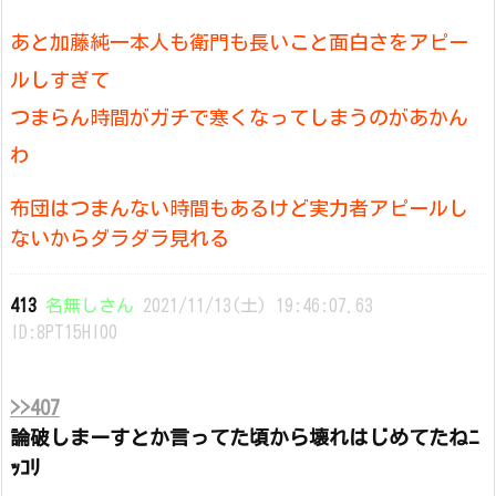
あと加藤純一本人も衛門も長いこと面白さをアピー
ルしすぎて
つまらん時間がガチで寒くなってしまうのがあかん
わ
布団はつまんない時間もあるけど実力者アピールし
ないからダラダラ見れる
413
名無しさん
2021/11/13(土) 19:46:07.63
ID:8PT15Hl00
>>407
論破しまーすとか言ってた頃から壊れはじめてたねﾆ
ｯｺﾘ