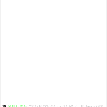
19
名無しさん
2021/10/22(金) 03:17:53.75 ID:5pajiY/D0