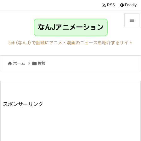

Feedly
RSS

なんJアニメーション

メニュ
5ch(なんJ)で話題にアニメ・漫画のニュースを紹介するサイト

サイド


ホーム
>
投稿

前へ

次へ

検索
スポンサーリンク