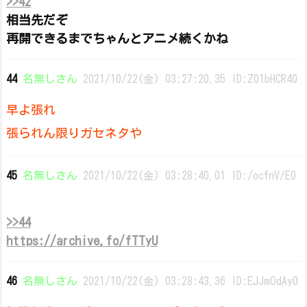
>>42
相当先だぞ
再開できるまでちゃんとアニメ続くかね
44
名無しさん
2021/10/22(金) 03:27:20.35 ID:Z01bHCR40
早よ張れ
張られん限りガセネタや
45
名無しさん
2021/10/22(金) 03:28:40.01 ID:/ocfnV/E0
>>44
https://archive.fo/fTTyU
46
名無しさん
2021/10/22(金) 03:28:43.36 ID:EJJmOdAy0