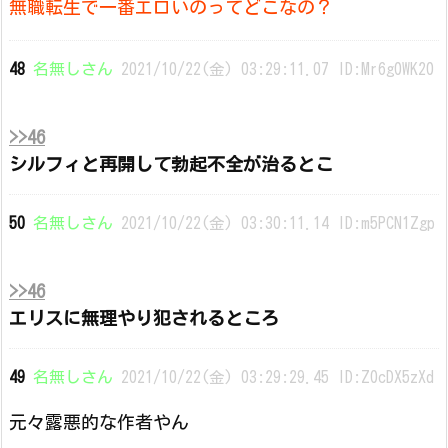
無職転生で一番エロいのってどこなの？
48
名無しさん
2021/10/22(金) 03:29:11.07 ID:Mr6g0WK20
>>46
シルフィと再開して勃起不全が治るとこ
50
名無しさん
2021/10/22(金) 03:30:11.14 ID:m5PCN1Zgp
>>46
エリスに無理やり犯されるところ
49
名無しさん
2021/10/22(金) 03:29:29.45 ID:Z0cDX5zXd
元々露悪的な作者やん