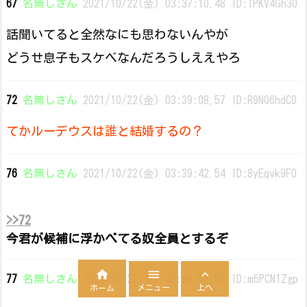
67
名無しさん
2021/10/22(金) 03:37:10.48 ID:IPKV4Gh30
話聞いてると全然なにも思わないんやが
どうせ息子もスケベなんだろうしええやろ
72
名無しさん
2021/10/22(金) 03:39:08.57 ID:R9N06hdC0
てかルーデウスは誰と結婚するの？
76
名無しさん
2021/10/22(金) 03:39:42.54 ID:8yEqvk9F0
>>72
今君が候補に浮かべてる奴全員とするぞ



77
名無しさん
2021/10/22(金) 03:39:52.59 ID:m5PCN1Zgp
メニュー
上へ
ホーム