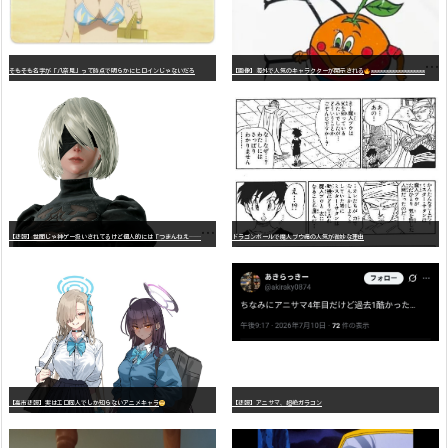
そもそも名字が「八奈見」って時点で明らかにヒロインじゃないだろ
【画像】海外で人気のキャラクターが開示される
wwwwwwwwwwwwwwwwwwwwwwwwwwwwwwwwwwwwwwwwwwwwwwwww
【
悲報】世間じゃ神ゲー扱いされてるけど個人的には「つまんねえ……」と思ったゲーム挙げてけ
ドラゴンボールで魔人ブウ編の人気が微妙な理由
【高市悲報】実はエロ同人でしか知らないアニメキャラ
【悲報】アニサマ、超絶ガラコン