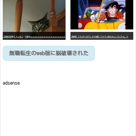
【
画像】ドラゴボZのアニオリ神回「ブルマvs巨大カニ」がこちら。ナメック星の海にドラゴボを落としたブルマと巨大カニのバトル
【石破悲報
】ヤニねこ
の原作ｗｗｗｗｗｗｗｗｗｗｗｗｗｗｗｗｗｗｗ
無職転生のweb版に脳破壊された
adsense