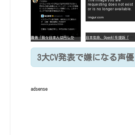
識
者「我々日本人は円しか使っていないので円安になろうが問題ない」
日
本生命、OpenAIを提訴「ChatGPTが非弁行為」
3大CV発表で嫌になる声
adsense