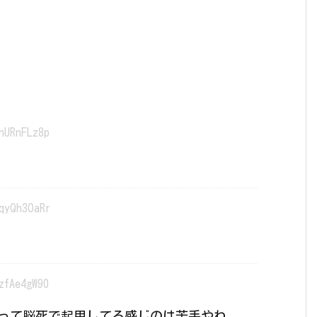
nURnFLz8p
qyQh3OaRr
zfAe4gW90
って脳死で起用してる感じのは苦手やわ