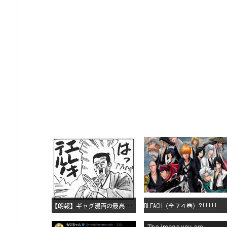
【
朗報】ギャグ漫画の最高傑作、「パタリロ」に決まる
BLEACH（全７４巻）?!!!!!