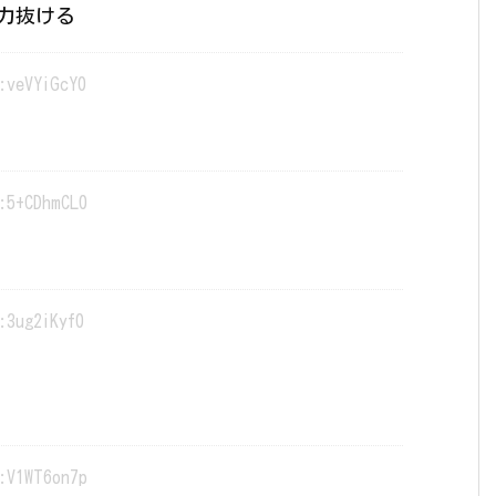
力抜ける
:veVYiGcY0
:5+CDhmCL0
:3ug2iKyf0
:V1WT6on7p