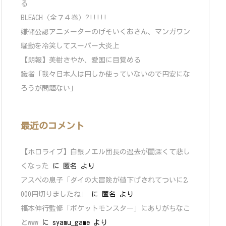
る
BLEACH（全７４巻）?!!!!!
嫌儲公認アニメーターのげそいくおさん、マンガワン
騒動を冷笑してスーパー大炎上
【朗報】美樹さやか、愛国に目覚める
識者「我々日本人は円しか使っていないので円安にな
ろうが問題ない」
最近のコメント
【ホロライブ】白銀ノエル団長の過去が闇深くて悲し
くなった
に
匿名
より
アスペの息子「ダイの大冒険が値下げされてついに2,
000円切りましたね」
に
匿名
より
福本伸行監修「ポケットモンスター」にありがちなこ
とwww
に
syamu_game
より