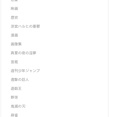
映画
歴史
涼宮ハルヒの憂鬱
漫画
画像集
真夏の夜の淫夢
芸能
週刊少年ジャンプ
進撃の巨人
遊戯王
野球
鬼滅の刃
麻雀