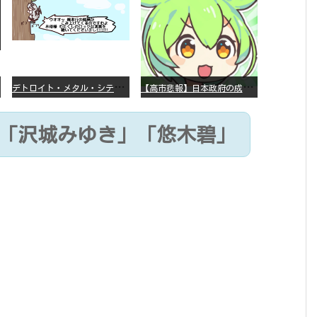
デ
トロイト・メタル・シティー ⇐これ、いまアニメ化したら、えらいことになってたよな？
【
高市悲報】日本政府の成長戦略に「暗号資産」が消えるいったいなぜ…？
優「沢城みゆき」「悠木碧」