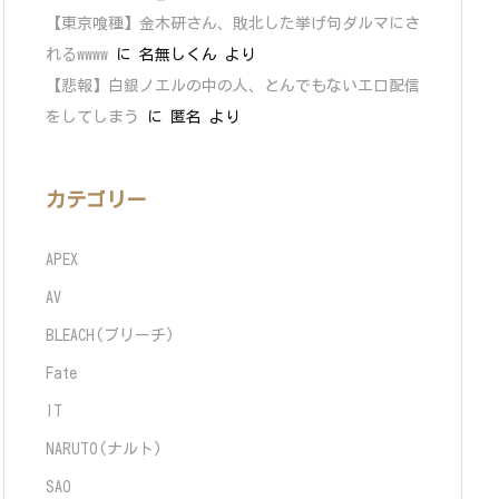
【東京喰種】金木研さん、敗北した挙げ句ダルマにさ
れるwwww
に
名無しくん
より
【悲報】白銀ノエルの中の人、とんでもないエロ配信
をしてしまう
に
匿名
より
カテゴリー
APEX
AV
BLEACH(ブリーチ)
Fate
IT
NARUTO(ナルト)
SAO