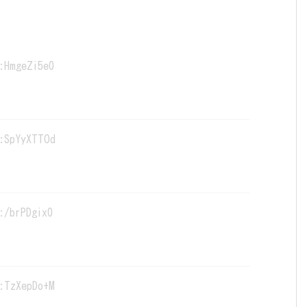
:HmgeZi5e0
:SpYyXTTOd
:/brPDgix0
:TzXepDo+M