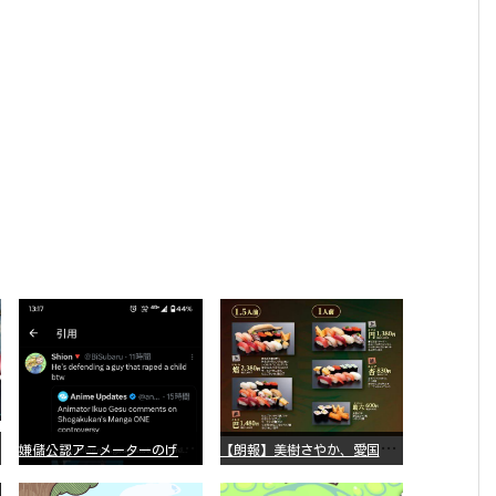
嫌
儲公認アニメーターのげそいくおさん、マンガワン騒動を冷笑してスーパー大炎上
【
朗報】美樹さやか、愛国に目覚める