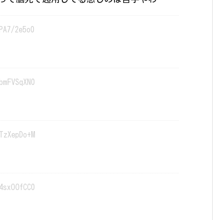
PA7/2e5o0
bmFVSqXN0
TzXepDo+M
4sxOOfCC0