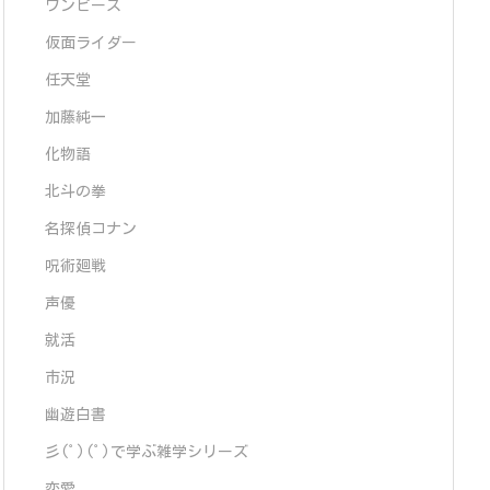
ワンピース
仮面ライダー
任天堂
加藤純一
化物語
北斗の拳
名探偵コナン
呪術廻戦
声優
就活
市況
幽遊白書
彡(ﾟ)(ﾟ)で学ぶ雑学シリーズ
恋愛