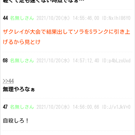
軽くて足も速くない時点でなぁ…
44
名無しさん
2021/10/20(水) 14:55:46.00 ID:Nxlhl86Y0
ザクレイが大会で結果出してソラをSランクに引き上
げるから見とけ
68
名無しさん
2021/10/20(水) 14:57:12.40 ID:p4bLzoUxd
>>44
無理やろなぁ
47
名無しさん
2021/10/20(水) 14:56:00.66 ID:J/v1JkV+0
自殺しろ！