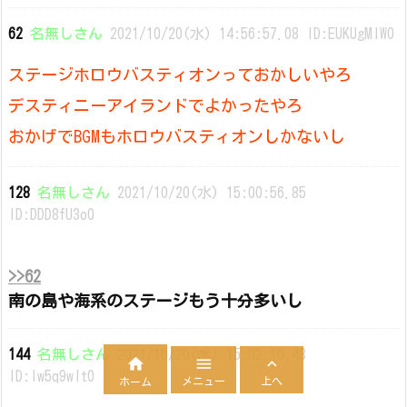
62
名無しさん
2021/10/20(水) 14:56:57.08 ID:EUKUgMlW0
ステージホロウバスティオンっておかしいやろ
デスティニーアイランドでよかったやろ
おかげでBGMもホロウバスティオンしかないし
128
名無しさん
2021/10/20(水) 15:00:56.85
ID:DDD8fU3o0
>>62
南の島や海系のステージもう十分多いし
144
名無しさん
2021/10/20(水) 15:02:10.43



ID:lw5q9wlt0
メニュー
上へ
ホーム