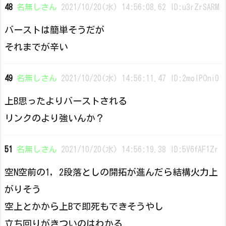
48
名無しさん
2021/10/20(水) 14:56:08.62 ID:u3rZrSARM
バーストは簡単そうだが
それまでが辛い
49
名無しさん
2021/10/20(水) 14:56:11.47 ID:2moIPOni0
上B思ったよりバーストされる
リンクのより強いんか？
51
名無しさん
2021/10/20(水) 14:56:19.38 ID:5V6fAF1Zr
空N空前の1, 2段落としの開拓が進んだら結構火力上
がりそう
空上とかから上Bで即死もできそうやし
立ち回りがきついのはわかる