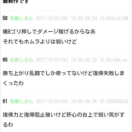
最終作です
58
名無しさん
2021/10/20(水) 14:56:39.54 ID:H4Ycyk1nM
横Bゴリ押しでダメージ稼げるからなあ
それでもホムラよりは弱いけど
60
名無しさん
2021/10/20(水) 14:56:43.20 ID:6UrwUkiva
勝ち上がり乱闘でしか使ってないけど復帰失敗しま
くったわ
61
名無しさん
2021/10/20(水) 14:56:44.36 ID:CXQ8EAEo0
復帰力と復帰阻止強いけど肝心の台上で弱い気がす
るわ