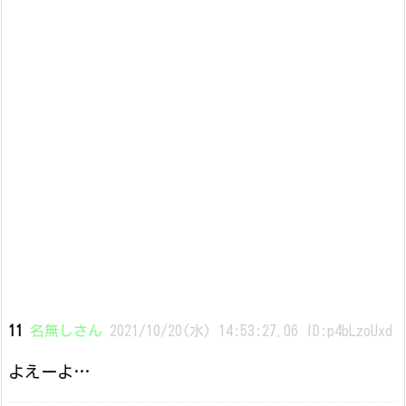
11
名無しさん
2021/10/20(水) 14:53:27.06 ID:p4bLzoUxd
よえーよ…