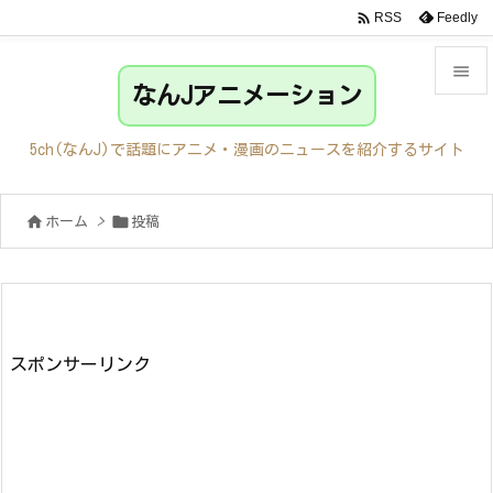

Feedly
RSS

なんJアニメーション

メニュ
5ch(なんJ)で話題にアニメ・漫画のニュースを紹介するサイト

サイド


ホーム
>
投稿

前へ

次へ

検索
スポンサーリンク