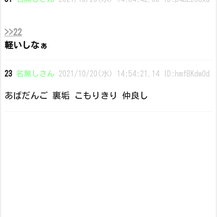
>>22
軽いしなぁ
23
名無しさん
2021/10/20(水) 14:54:21.14 ID:hmfBKdw0d
あばだんご 裏垢 こもりきり 仲良し