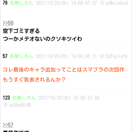
79
名無しさん
2021/10/20(水) 14:58:07.37 ID:p4bLzoUxd
>>56
空下ゴミすぎる
つーかメテオないのクソキツイわ
57
名無しさん
2021/10/20(水) 14:56:36.71 ID:62FqJ+zf0
コレ最後のキャラ追加ってことはスマブラの次回作
もうすぐ発表されるんか？
123
名無しさん
2021/10/20(水) 15:00:37.69
ID:aJGbdDf40
>>57