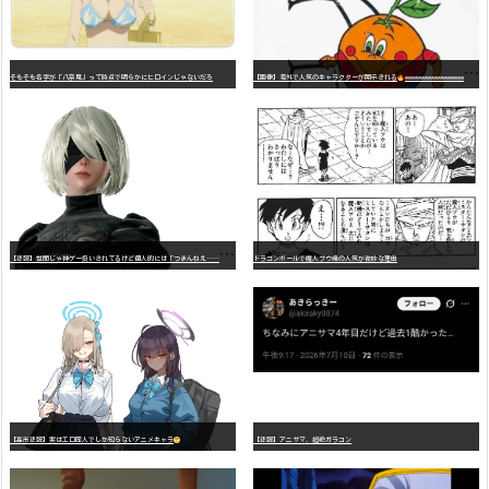
そもそも名字が「八奈見」って時点で明らかにヒロインじゃないだろ
【画像】海外で人気のキャラクターが開示される
wwwwwwwwwwwwwwwwwwwwwwwwwwwwwwwwwwwwwwwwwwwwwwwww
【
悲報】世間じゃ神ゲー扱いされてるけど個人的には「つまんねえ……」と思ったゲーム挙げてけ
ドラゴンボールで魔人ブウ編の人気が微妙な理由
【高市悲報】実はエロ同人でしか知らないアニメキャラ
【悲報】アニサマ、超絶ガラコン