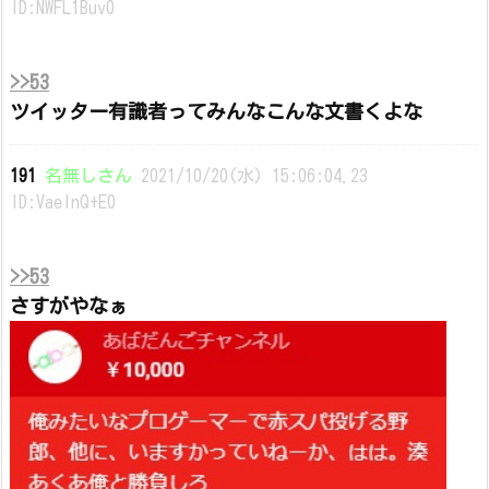
ID:NWFL1Buv0
>>53
ツイッター有識者ってみんなこんな文書くよな
191
名無しさん
2021/10/20(水) 15:06:04.23
ID:VaeInQ+E0
>>53
さすがやなぁ