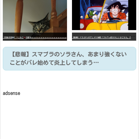
【
画像】ドラゴボZのアニオリ神回「ブルマvs巨大カニ」がこちら。ナメック星の海にドラゴボを落としたブルマと巨大カニのバトル
【石破悲報
】ヤニねこ
の原作ｗｗｗｗｗｗｗｗｗｗｗｗｗｗｗｗｗｗｗ
【悲報】スマブラのソラさん、あまり強くない
ことがバレ始めて炎上してしまう…
adsense